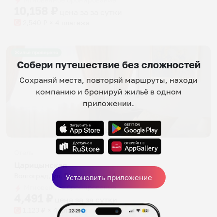
10,158
₽
цена за
за сутки
2,540
₽ × 4 платежа
Жильё проверено
Собери путешествие без сложностей
Сохраняй места, повторяй маршруты, находи
компанию и бронируй жильё в одном
приложении.
Отель
Царицынская
Волгоград, ул. Баррикадная, 1г
Установить приложение
Мгновенное бронирование
4,491
₽
цена за
за сутки
1,123
₽ × 4 платежа