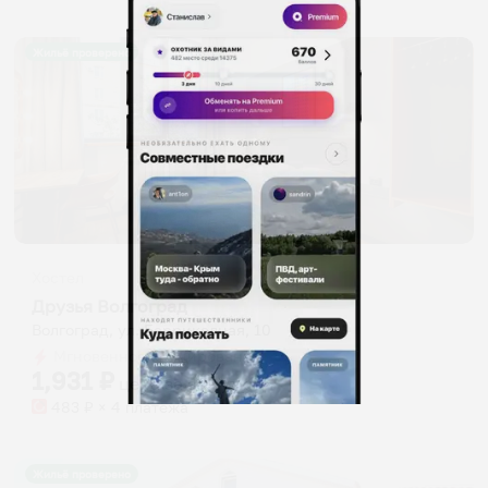
Жильё проверено
Хостел
Друзья Волгоград
Волгоград, ул. Баррикадная, 10
Мгновенное бронирование
1,931
₽
цена за
за сутки
483
₽ × 4 платежа
Жильё проверено