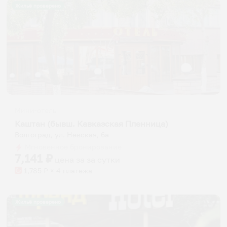
Жильё проверено
Мини-отель
Каштан (бывш. Кавказская Пленница)
Волгоград, ул. Невская, 6а
Мгновенное бронирование
7,141
₽
цена за
за сутки
1,785
₽ × 4 платежа
Жильё проверено