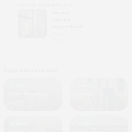
городам катаемся, и не
только в России. Сервис на
Уютная
отличном уровне. Хозяин
частная
апартаментов доброй души
студия Salut!
человек, всегда можно
г Санкт-
Петербург
договориться, подскажет
что как и почему.
Рекомендуем на 100% и вам,
и друзьям и сами будем
приезжать еще...
Куда поехать еще
от
1700
₽
от
1940
₽
Санкт-Петербург
Москва
от
1490
₽
от
1270
₽
Казань
Кисловодск