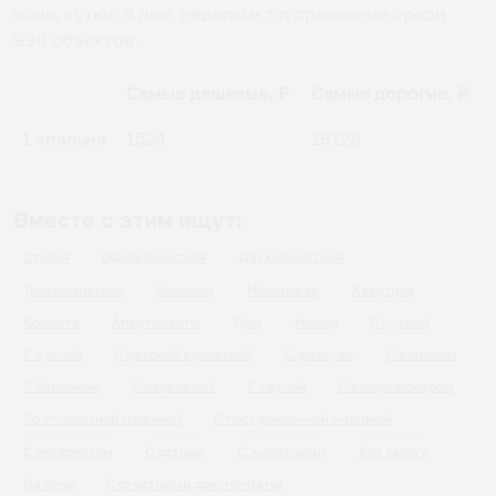
ночь, сутки, 3 дня, неделю и т.д сравнение среди
990
объектов
.
Самые дешевые, ₽
Самые дорогие, ₽
1 спальня
1524
16128
Вместе с этим ищут:
Студия
Однокомнатная
Двухкомнатная
Трехкомнатная
Большая
Маленькая
Квартира
Комната
Апартаменты
Дом
Номер
С кухней
С кухней
С детской кроваткой
С джакузи
С камином
С балконом
С парковкой
С сауной
С кондиционером
Со стиральной машиной
С посудомоечной машиной
С интернетом
С детьми
С животными
Без залога
На ночь
С отчетными документами