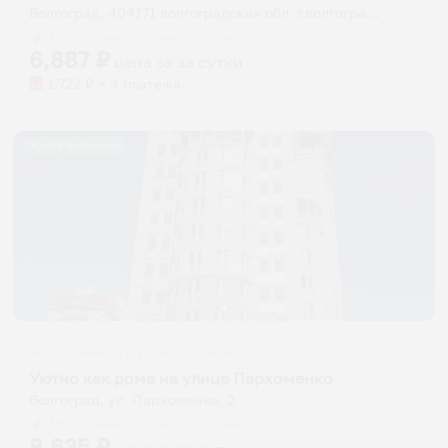
Волгоград, 404171 волгоградская обл. г.волгоград. р.п. Светлый Яр. 1 мик-он. дом 21
Мгновенное бронирование
6,887
₽
цена за
за сутки
1,722
₽ × 4 платежа
Жильё проверено
Апартаменты в разных районах города
Уютно как дома на улице Пархоменко
Волгоград, ул. Пархоменко, 2
Мгновенное бронирование
8,635
₽