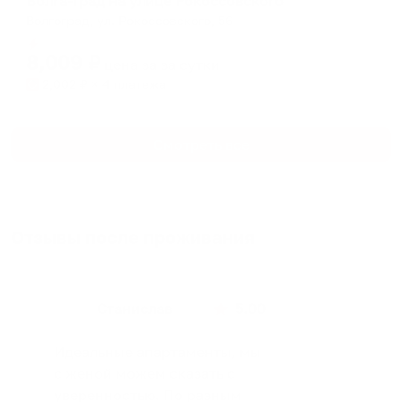
Волга-Град на улице Рокоссовского
Волгоград, ул. Рокоссовского, 56
Мгновенное бронирование
8,009
₽
цена за
за сутки
2,002
₽ × 4 платежа
Смотреть все
Отзывы после проживания
Станислав
5.00
Идеальные апартаменты, мы
с женой можем сказать с
уверенностью. По разным