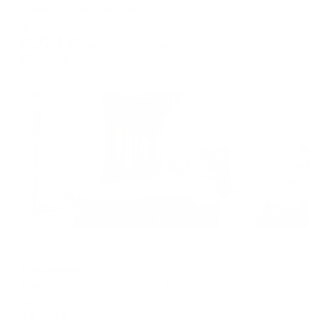
Волгоград, ул. Новоузенская, 2/1
Мгновенное бронирование
6,734
₽
цена за
за сутки
1,684
₽ × 4 платежа
Жильё проверено
Мини-отель
Сам пришёл
Волгоград, ул. Березовская, 3
Мгновенное бронирование
11,221
₽