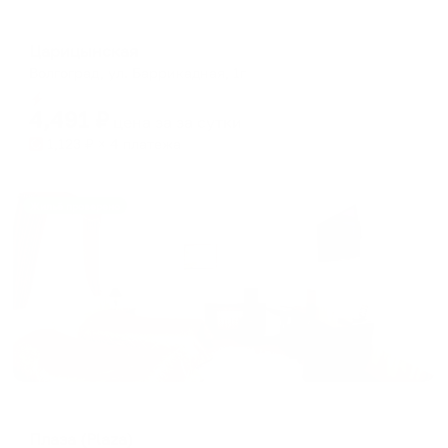
Отель
Царицынская
Волгоград, ул. Баррикадная, 1г
Мгновенное бронирование
4,491
₽
цена за
за сутки
1,123
₽ × 4 платежа
Жильё проверено
Отель
Плаза (Plaza)