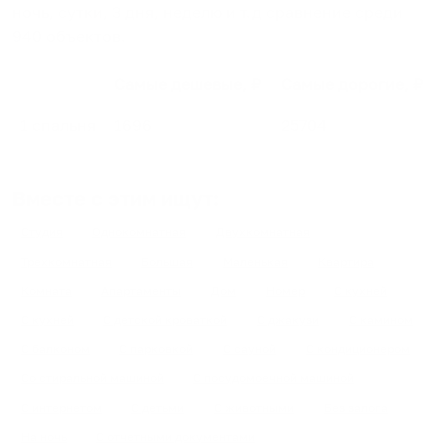
ночь, сутки, 3 дня, неделю и т.д сравнение среди
940
объектов
.
Самые дешевые, ₽
Самые дорогие, ₽
1 спальня
1696
25704
Вместе с этим ищут:
Студия
Однокомнатная
Двухкомнатная
Трехкомнатная
Большая
Маленькая
Квартира
Комната
Апартаменты
Дом
Номер
С кухней
С кухней
С детской кроваткой
С джакузи
С камином
С балконом
С парковкой
С сауной
С кондиционером
Со стиральной машиной
С посудомоечной машиной
С интернетом
С детьми
С животными
Без залога
На ночь
С отчетными документами