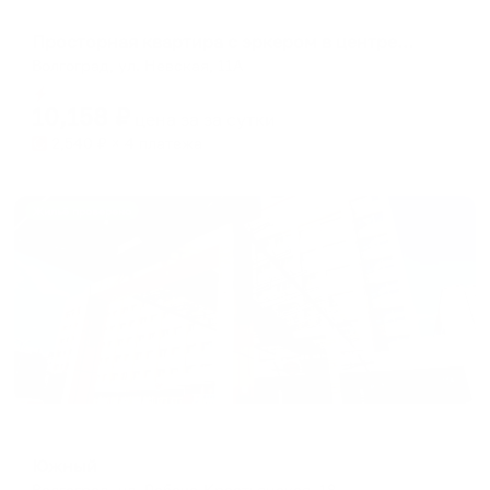
Апартаменты в разных районах города
Просторная квартира с эркером в центре города-героя
Волгоград, ул. Невская, 11А
Мгновенное бронирование
10,158
₽
цена за
за сутки
2,540
₽ × 4 платежа
Жильё проверено
Отель
Южный
Волгоград, ул. Рабоче-Крестьянская, 18