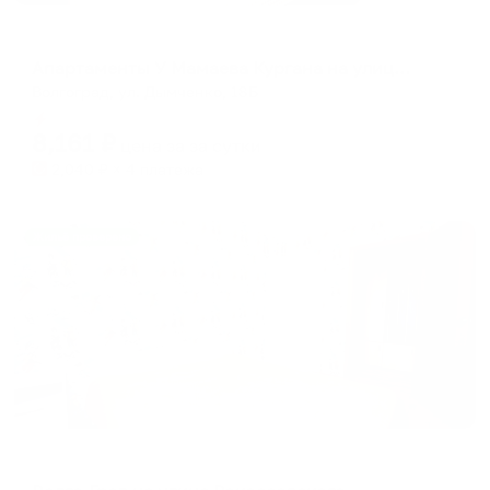
Апартаменты в разных районах города
Апартаменты У Мамаева Кургана на улице Дымченко
Волгоград, ул. Дымченко, 18Б
Мгновенное бронирование
8,161
₽
цена за
за сутки
2,040
₽ × 4 платежа
Жильё проверено
Апартаменты в разных районах города