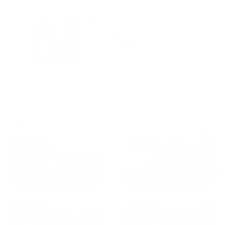
городам катаемся, и не
только в России. Сервис на
Уютная
отличном уровне. Хозяин
частная
апартаментов доброй души
студия Salut!
человек, всегда можно
г Санкт-
Петербург
договориться, подскажет
что как и почему.
Рекомендуем на 100% и вам,
и друзьям и сами будем
приезжать еще...
Куда поехать еще
от
1700
₽
от
1940
₽
Санкт-Петербург
Москва
от
1490
₽
от
1270
₽
Казань
Кисловодск