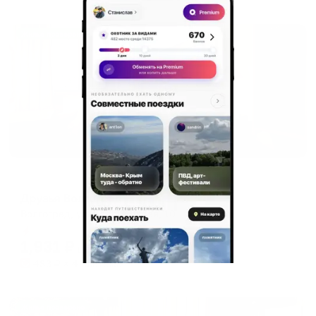
Жильё проверено
Хостел
Друзья Волгоград
Волгоград, ул. Баррикадная, 10
Мгновенное бронирование
1,931
₽
цена за
за сутки
483
₽ × 4 платежа
Жильё проверено