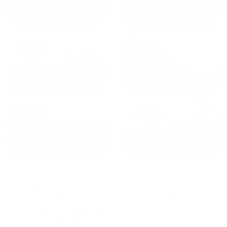
от
1800
₽
от
2300
₽
Калининград
Сочи
от
1970
₽
от
1345
₽
Краснодар
Екатеринбург
Квартиры с джакузи в Волгограде
сдаются по
средней стоимости
4240
₽ за сутки, минимальная
цена на аренду квартиры посуточно
1696
₽,
максимальная стоимость
25704
₽, снять можно на