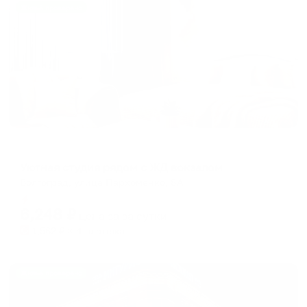
Жильё проверено
Апартаменты в разных районах города
Уютная студия рядом с ЖД вокзалом
Волгоград, улица Пархоменко, 8А
Мгновенное бронирование
6,248
₽
цена за
за сутки
1,562
₽ × 4 платежа
Жильё проверено