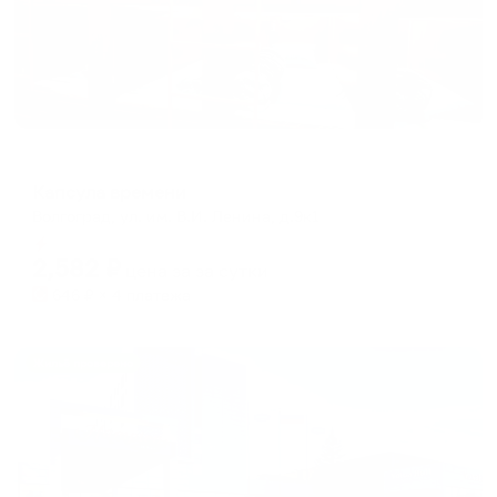
Капсульный отель
Капсула времени
Волгоград, ул. им. В.И. Ленина, д.9к1
Мгновенное бронирование
2,582
₽
цена за
за сутки
646
₽ × 4 платежа
Жильё проверено