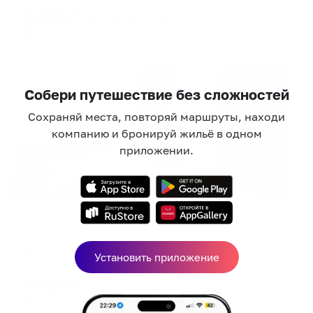
9,399
₽
цена за
за сутки
2,350
₽ × 4 платежа
Жильё проверено
Собери путешествие без сложностей
Сохраняй места, повторяй маршруты, находи
компанию и бронируй жильё в одном
приложении.
Апартаменты в разных районах города
Уютные двухкомнатные апартаменты на улице Невская 2
Волгоград, ул. Невская, 2
Установить приложение
Мгновенное бронирование
7,958
₽
цена за
за сутки
1,990
₽ × 4 платежа