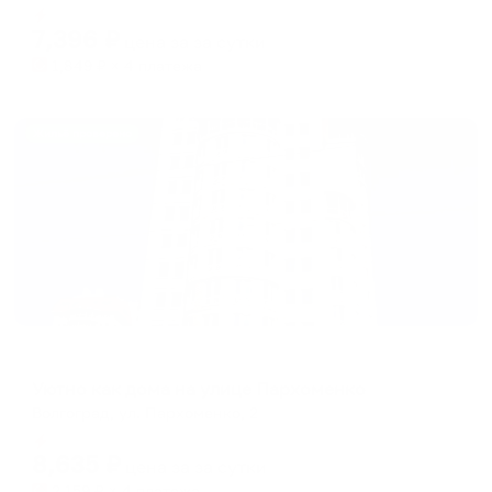
Мгновенное бронирование
changing
changing
7,396
₽
цена за
за сутки
dates.
dates.
1,849
₽ × 4 платежа
Жильё проверено
Апартаменты в разных районах города
Уютно как дома на улице Пархоменко
Волгоград, ул. Пархоменко, 2
Мгновенное бронирование
8,635
₽
цена за
за сутки
2,159
₽ × 4 платежа