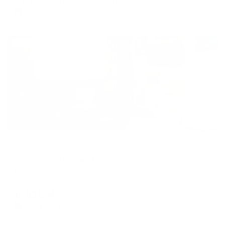
цена за
за сутки
2,805
₽ × 4 платежа
Жильё проверено
Апартаменты в разных районах города
Однушка с Нарнией
Волгоград, ул. Землянского, 7
Мгновенное бронирование
8,815
₽
цена за
за сутки
2,204
₽ × 4 платежа