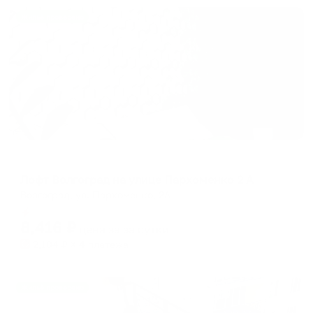
Жильё проверено
Апартаменты в разных районах города
Лофт Волгоград на улице Пархоменко 2 А
Волгоград, ул. Пархоменко, 2А
Мгновенное бронирование
8,416
₽
цена за
за сутки
2,104
₽ × 4 платежа
Жильё проверено