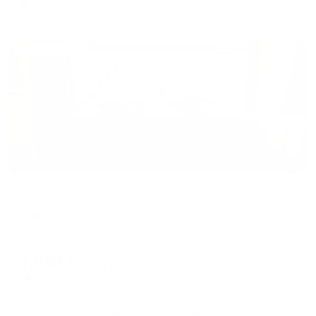
1,530
₽ × 4 платежа
Жильё проверено
Отель
Ринг
Волгоград, ул. Краснознаменская, д.25Б
Мгновенное бронирование
7,958
₽
цена за
за сутки
1,990
₽ × 4 платежа