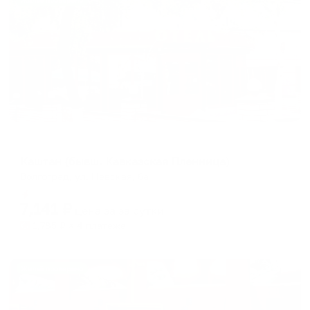
Жильё проверено
Мини-отель
Каштан (бывш. Кавказская Пленница)
Волгоград, ул. Невская, 6а
Мгновенное бронирование
7,141
₽
цена за
за сутки
1,785
₽ × 4 платежа
Жильё проверено