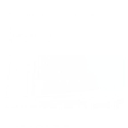
Апартаменты в разных районах города
Элитные евро трехкомнатные апартаменты в ЖК ТУРГЕНЕВ с видом на город
Краснодар, дальняя 8к1
Мгновенное бронирование
12,241
₽
цена за
за сутки
3,060
₽ × 4 платежа
Жильё проверено
Апартаменты в разных районах города
ДоМино на улице Красная