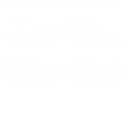
от
1800
₽
от
2300
₽
Калининград
Сочи
от
1970
₽
от
1345
₽
Краснодар
Екатеринбург
Районы и округи:
Прикубанский округ
Карасунский округ
Западный огруг
Центральный округ
Прикубанский округ - ЖК "Красная Площадь"