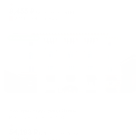
Мгновенное бронирование
changing
changing
8,455
₽
цена за
за сутки
dates.
dates.
2,114
₽ × 4 платежа
Жильё проверено
Отель
Екатеринодар Гранд Отель
Краснодар, Красная 16/1
Мгновенное бронирование
54,193
₽
цена за
за сутки
13,548
₽ × 4 платежа