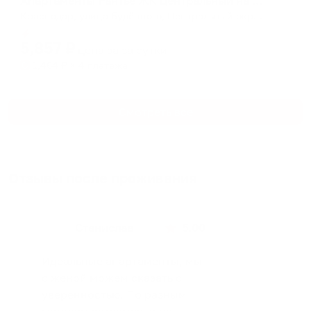
Апартаменты Рантье ЖК Центральный на Буденного
Краснодар, улица Будённого, Центральный округ, Краснодар, городской округ Краснодар, Краснодарский край, Южный федеральный округ, 350000, Россия
Мгновенное бронирование
5,857
₽
цена за
за сутки
1,464
₽ × 4 платежа
Смотреть все
Отзывы после проживания
Станислав
5.00
Идеальные апартаменты, мы
с женой можем сказать с
уверенностью. По разным
городам катаемся, и не