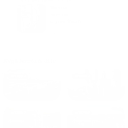
только в России. Сервис на
Уютная
отличном уровне. Хозяин
частная
апартаментов доброй души
студия Salut!
человек, всегда можно
г Санкт-
Петербург
договориться, подскажет
что как и почему.
Рекомендуем на 100% и вам,
и друзьям и сами будем
Куда поехать еще
приезжать еще...
от
1700
₽
от
1940
₽
Санкт-Петербург
Москва
от
1490
₽
от
1270
₽
Казань
Кисловодск