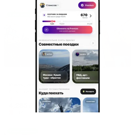
Жильё проверено
Отель
Комендант
Краснодар, ул. Линейная, 53
Мгновенное бронирование
4,285
₽
цена за
за сутки
1,071
₽ × 4 платежа
Жильё проверено