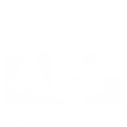
Отель
Иностранец
Краснодар, ул. Мира, 43
Мгновенное бронирование
16,258
₽
цена за
за сутки
4,065
₽ × 4 платежа
Жильё проверено
Отель
Атлас
Краснодар, пр-д Ломоносова, д.8