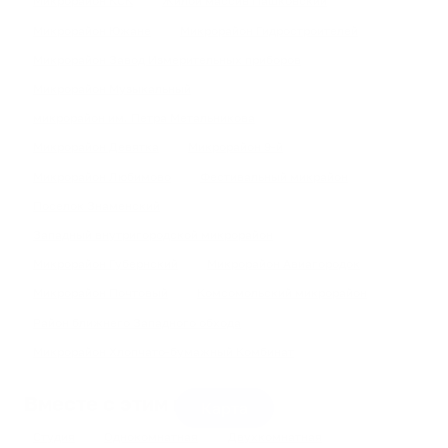
Микрорайон КСК
Жилой массив Пашковский
Микрорайон Южане
Микрорайон Гидростроителей
Микрорайон Завод Измерительных приборов
Микрорайон Музыкальный
микрорайон им. Петра Метальникова
Микрорайон Девятка
Микрорайон 9-й
Микрорайон Любимово
Фестивальный микрайон
Поселок Знаменский
Западный внутригородской микрорайон
Микрорайон Губернский
Микрорайон Авиагородок
Микрорайон Почтовый
Комсомольский микрорайон
Район ближнего Западного обхода
Микрорайон Хлопчато-бумажный Комбинат
Вместе с этим ищут:
Карта
Студия
Однокомнатная
Двухкомнатная