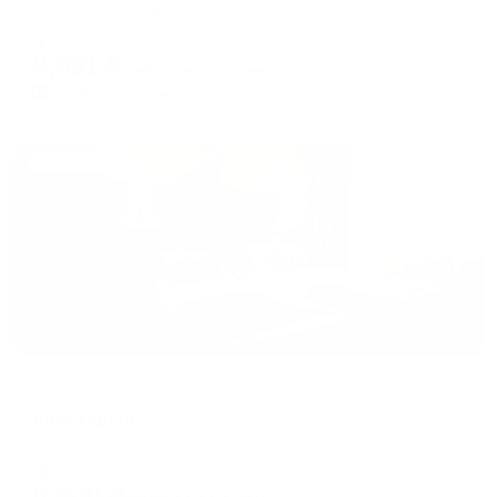
Краснодар, ул. Красная, 176/1
Мгновенное бронирование
8,031
₽
цена за
за сутки
2,008
₽ × 4 платежа
Жильё проверено
Отель
Вилла Диана
Краснодар, Ул. Украинская, 35
Мгновенное бронирование
6,260
₽