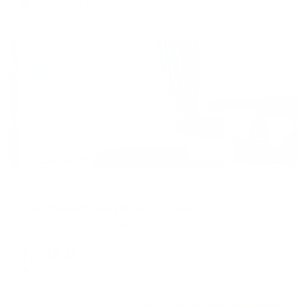
2,225
₽ × 4 платежа
Жильё проверено
Апартаменты в разных районах города
Апартаменты на улице Садовая 161/1
Краснодар, ул. Садовая, 161/1
Мгновенное бронирование
7,038
₽
цена за
за сутки
1,760
₽ × 4 платежа