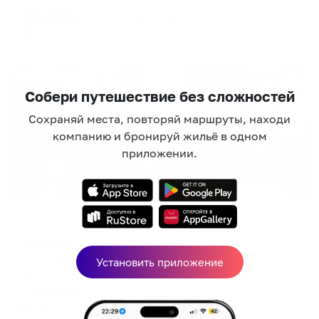
13,330
₽
цена за
за сутки
3,333
₽ × 4 платежа
Жильё проверено
Собери путешествие без сложностей
Сохраняй места, повторяй маршруты, находи
компанию и бронируй жильё в одном
приложении.
Хостел
Телеграф
Краснодар, Калинина 468
Установить приложение
Мгновенное бронирование
1,430
₽
цена за
за сутки
358
₽ × 4 платежа