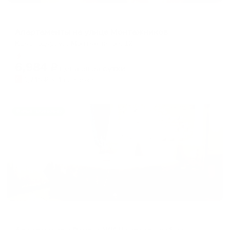
Апартаменты в разных районах города
Апартаменты на улице Монтажников
Краснодар, ул. Монтажников, 12
Мгновенное бронирование
6,984
₽
цена за
за сутки
1,746
₽ × 4 платежа
Жильё проверено
Апартаменты в разных районах города