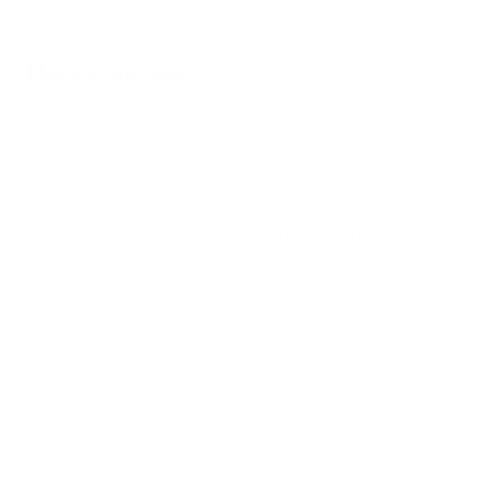
Западный округ
Микрорайоны:
район ТЦ "Красная площадь"
Микрорайон Комсомольский
Микрорайон Московский
Восточный микрорайон
Микрорайон Самолет
Микрорайон Панорама
Микрорайон Черемушки
Немецкая деревня
Восточно-кругликовский микрорайон
Фестивальный микрорайон
Школьный микрорайон
Район Западного обхода
Микрорайон ККБ
​Жилой массив имени Демьяна Бедного
Микрорайон Славянский
Микрорайон Центральный
Микрорайон Военный городок № 109
Микрорайон Дубинка
Микрорайон Энка
Микрорайон Фестивальный
Район Восточного обхода