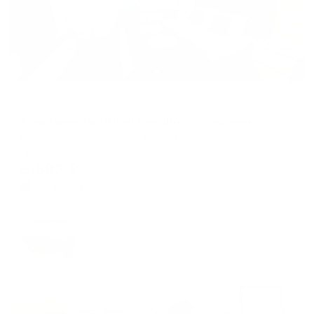
Апартаменты в разных районах города
Апартаменты НИКиТА на Шоссе Нефтяников 22 корпус 2
Краснодар, 22 к2, шоссе Нефтяников, Западный округ, Краснодар, городской округ Краснодар, Краснодарский край, Южный федеральный округ, 350051, Россия
Мгновенное бронирование
6,692
₽
цена за
за сутки
1,673
₽ × 4 платежа
Жильё проверено