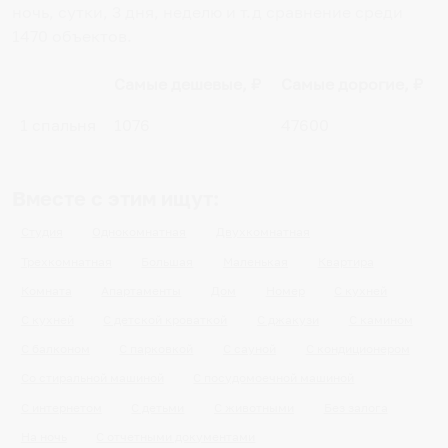
ночь, сутки, 3 дня, неделю и т.д сравнение среди
1470
объектов
.
Самые дешевые, ₽
Самые дорогие, ₽
1 спальня
1076
47600
Вместе с этим ищут:
Студия
Однокомнатная
Двухкомнатная
Трехкомнатная
Большая
Маленькая
Квартира
Комната
Апартаменты
Дом
Номер
С кухней
С кухней
С детской кроваткой
С джакузи
С камином
С балконом
С парковкой
С сауной
С кондиционером
Со стиральной машиной
С посудомоечной машиной
С интернетом
С детьми
С животными
Без залога
На ночь
С отчетными документами