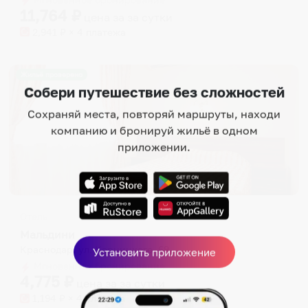
11,764
₽
цена за
за сутки
2,941
₽ × 4 платежа
Жильё проверено
Собери путешествие без сложностей
Сохраняй места, повторяй маршруты, находи
компанию и бронируй жильё в одном
приложении.
Отель
Мальдини
Краснодар, ул. Корницкого, 69
Установить приложение
Мгновенное бронирование
4,775
₽
цена за
за сутки
1,194
₽ × 4 платежа