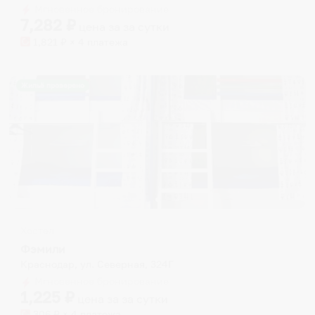
Мгновенное бронирование
changing
changing
7,282
₽
цена за
за сутки
dates.
dates.
1,821
₽ × 4 платежа
Жильё проверено
Хостел
Фэмили
Краснодар, ул. Северная, 324Г
Мгновенное бронирование
1,225
₽
цена за
за сутки
306
₽ × 4 платежа