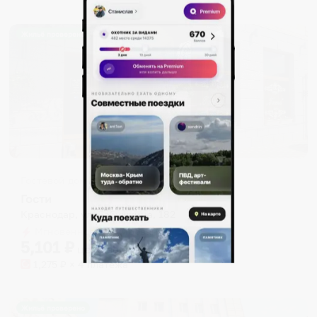
Жильё проверено
Гостевой дом
Гости
Краснодар, ул. Бабушкина, 182
Мгновенное бронирование
5,101
₽
цена за
за сутки
1,275
₽ × 4 платежа
Жильё проверено