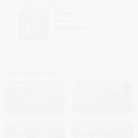
городам катаемся, и не
только в России. Сервис на
Уютная
отличном уровне. Хозяин
частная
апартаментов доброй души
студия Salut!
человек, всегда можно
г Санкт-
Петербург
договориться, подскажет
что как и почему.
Рекомендуем на 100% и вам,
и друзьям и сами будем
приезжать еще...
Куда поехать еще
от
1700
₽
от
1940
₽
Санкт-Петербург
Москва
от
1490
₽
от
1270
₽
Казань
Кисловодск