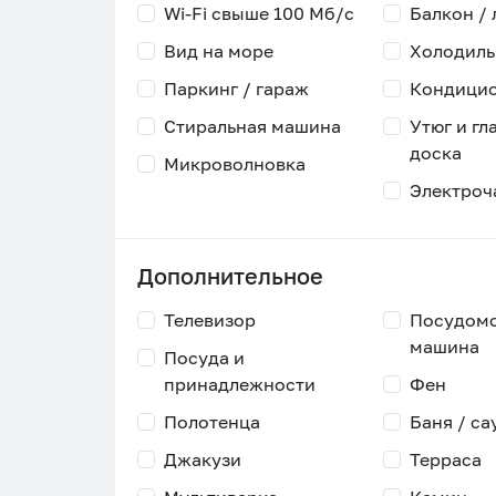
Wi-Fi свыше 100 Мб/с
Балкон /
Вид на море
Холодиль
Паркинг / гараж
Кондици
Стиральная машина
Утюг и гл
доска
Микроволновка
Электроч
Дополнительное
Телевизор
Посудом
машина
Посуда и
принадлежности
Фен
Полотенца
Баня / са
Джакузи
Терраса