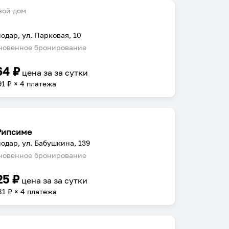
вой дом
одар, ул. Парковая, 10
овенное бронирование
64
₽
цена за
за сутки
91
₽ × 4 платежа
Рипсиме
одар, ул. Бабушкина, 139
овенное бронирование
25
₽
цена за
за сутки
81
₽ × 4 платежа