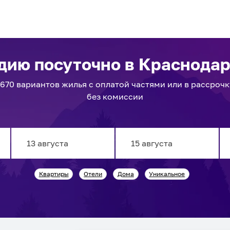
удию посуточно
в Краснода
1670
вариантов
жилья с оплатой частями или в рассрочк
без комиссии
Navigate
Navigate
Квартиры
Отели
Дома
Уникальное
forward
backward
to
to
interact
interact
with
with
the
the