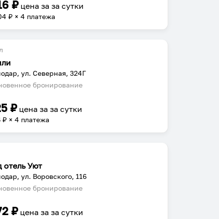
16
₽
цена за
за сутки
04
₽ × 4 платежа
л
или
одар, ул. Северная, 324Г
овенное бронирование
25
₽
цена за
за сутки
6
₽ × 4 платежа
д отель Уют
одар, ул. Воровского, 116
овенное бронирование
72
₽
цена за
за сутки