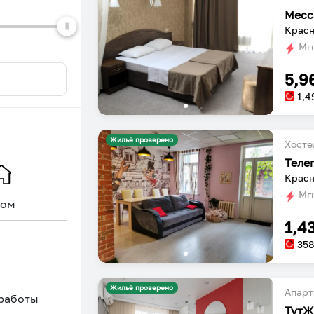
Месс
Красн
Мгн
5,9
1,4
Жильё проверено
Хосте
Теле
Красн
Мгн
ом
Уникальное
1,4
35
Жильё проверено
Апарт
 работы
ТутЖ