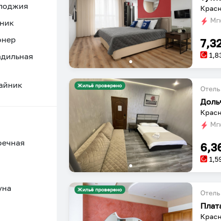
 лоджия
Красн
Мгн
ник
онер
7,3
1,8
адильная
айник
Жильё проверено
Отель
Доль
Красн
Мгн
оечная
6,3
1,5
уна
Жильё проверено
Отель
Плат
Красн