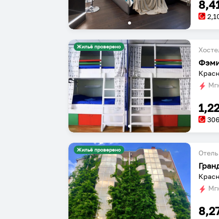
8,4
2,1
Жильё проверено
Хосте
Фэм
Красн
Мгн
1,2
30
Жильё проверено
Отель
Гран
Красн
Мгн
8,2