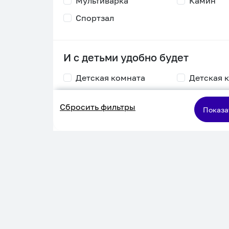
Мультиварка
Камин
Спортзал
И с детьми удобно будет
Детская комната
Детская 
Столик для
Двухъяру
Сбросить фильтры
кормления
кровать
Показа
Пеленальный стол
Игровая приставка