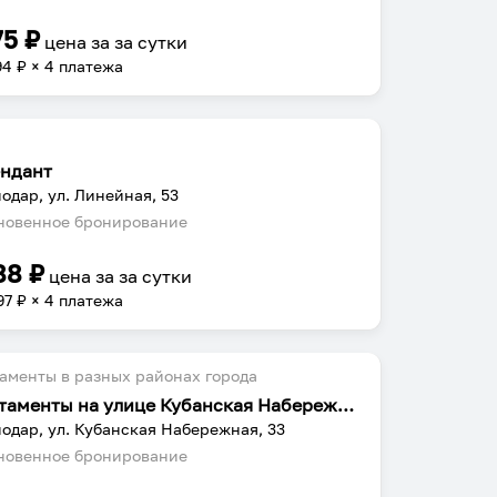
75
₽
цена за
за сутки
94
₽ × 4 платежа
ндант
одар, ул. Линейная, 53
овенное бронирование
88
₽
цена за
за сутки
97
₽ × 4 платежа
аменты в разных районах города
Апартаменты на улице Кубанская Набережная 33
одар, ул. Кубанская Набережная, 33
овенное бронирование