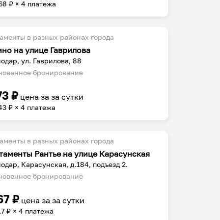
68
₽ × 4 платежа
аменты в разных районах города
но на улице Гаврилова
одар, ул. Гаврилова, 88
овенное бронирование
73
₽
цена за
за сутки
43
₽ × 4 платежа
аменты в разных районах города
таменты Рантье на улице Карасунская
одар, Карасунская, д.184, подъезд 2.
овенное бронирование
67
₽
цена за
за сутки
17
₽ × 4 платежа