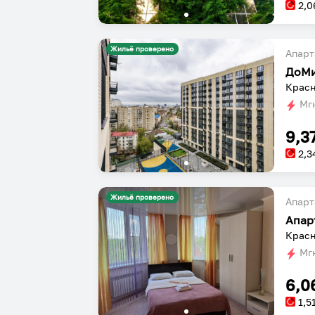
2,0
Жильё проверено
Апарт
ДоМи
Красн
Мгн
9,3
2,3
Жильё проверено
Апарт
Апар
Красн
Мгн
6,0
1,5