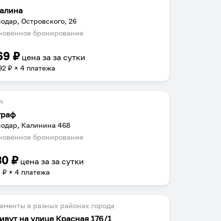
алина
одар, Островского, 26
овенное бронирование
69
₽
цена за
за сутки
92
₽ × 4 платежа
л
граф
одар, Калинина 468
овенное бронирование
30
₽
цена за
за сутки
8
₽ × 4 платежа
аменты в разных районах города
ивут на улице Красная 176/1