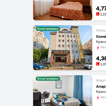
4,7
1,1
Жильё проверено
Отель
Коме
Красн
Мгн
4,3
1,0
Жильё проверено
Апарт
Красн
Мгн