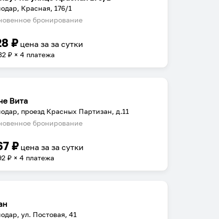
одар, Красная, 176/1
овенное бронирование
28
₽
цена за
за сутки
32
₽ × 4 платежа
че Вита
одар, проезд Красных Партизан, д.11
овенное бронирование
67
₽
цена за
за сутки
92
₽ × 4 платежа
ан
одар, ул. Постовая, 41