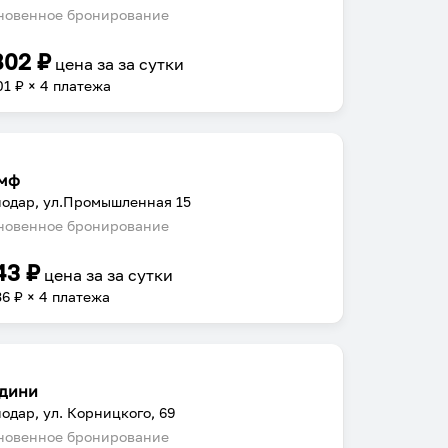
овенное бронирование
802
₽
цена за
за сутки
01
₽ × 4 платежа
мф
одар, ул.Промышленная 15
овенное бронирование
43
₽
цена за
за сутки
36
₽ × 4 платежа
дини
одар, ул. Корницкого, 69
овенное бронирование