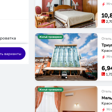
Мгн
10,
2,7
Жильё проверено
кроватка
Отель
Триу
сная
Красн
ть варианты
Мгн
6,9
1,7
Жильё проверено
Отель
Маль
Красн
Мгн