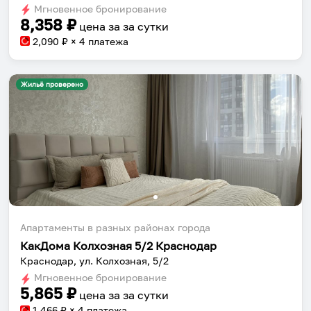
Мгновенное бронирование
changing
changing
8,358
₽
цена за
за сутки
dates.
dates.
2,090
₽ × 4 платежа
Жильё проверено
Апартаменты в разных районах города
КакДома Колхозная 5/2 Краснодар
Краснодар, ул. Колхозная, 5/2
Мгновенное бронирование
5,865
₽
цена за
за сутки
1,466
₽ × 4 платежа