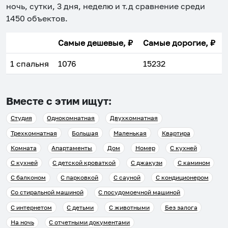
ночь, сутки, 3 дня, неделю и т.д сравнение среди
1450
объектов
.
Самые дешевые, ₽
Самые дорогие, ₽
1 спальня
1076
15232
Вместе с этим ищут:
Студия
Однокомнатная
Двухкомнатная
Трехкомнатная
Большая
Маленькая
Квартира
Комната
Апартаменты
Дом
Номер
С кухней
С кухней
С детской кроваткой
С джакузи
С камином
С балконом
С парковкой
С сауной
С кондиционером
Со стиральной машиной
С посудомоечной машиной
С интернетом
С детьми
С животными
Без залога
На ночь
С отчетными документами