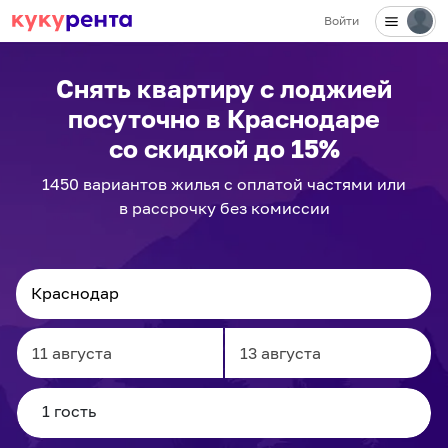
Войти
✕
Снять квартиру с лоджией
посуточно
в Краснодаре
со скидкой до 15%
1450
вариантов
жилья с оплатой частями или
в рассрочку без комиссии
Navigate
Navigate
forward
backward
to
to