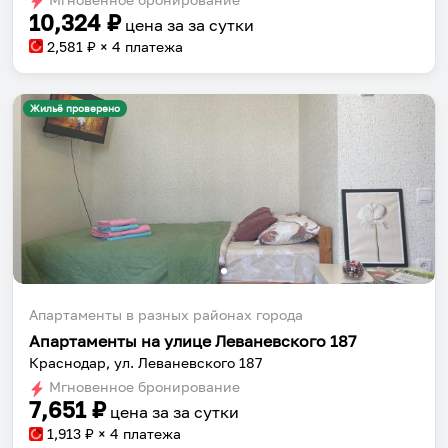
10,324
₽
цена за
за сутки
2,581
₽ × 4 платежа
Жильё проверено
Собери путешествие без сложностей
Сохраняй места, повторяй маршруты, находи
компанию и бронируй жильё в одном
приложении.
Апартаменты в разных районах города
Апартаменты на улице Леваневского 187
Установить приложение
Краснодар, ул. Леваневского 187
Мгновенное бронирование
7,651
₽
цена за
за сутки
1,913
₽ × 4 платежа