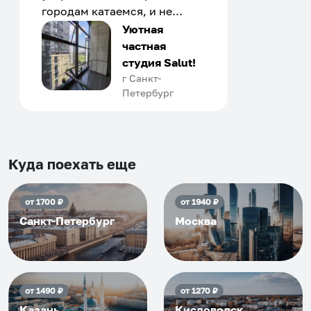
городам катаемся, и не
только в России. Сервис на
Уютная
отличном уровне. Хозяин
частная
апартаментов доброй души
студия Salut!
человек, всегда можно
г Санкт-
Петербург
договориться, подскажет
что как и почему.
Рекомендуем на 100% и вам,
и друзьям и сами будем
приезжать еще...
Куда поехать еще
от
1700
₽
от
1940
₽
Санкт-Петербург
Москва
от
1490
₽
от
1270
₽
Казань
Кисловодск