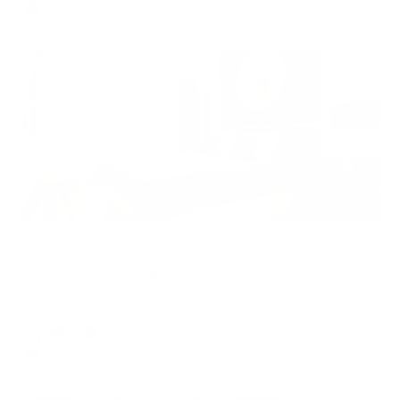
2,474
₽ × 4 платежа
Жильё проверено
Апартаменты в разных районах города
ТутЖивут на улице Красная 176/1
Краснодар, Красная, 176/1
Мгновенное бронирование
7,991
₽
цена за
за сутки
1,998
₽ × 4 платежа