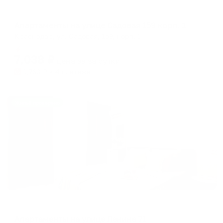
Апартаменты в разных районах города
Апартаменты на улице Садовая 159 корп. 1
Краснодар, ул. Садовая, 159, корп. 1
Мгновенное бронирование
7,038
₽
цена за
за сутки
1,760
₽ × 4 платежа
Жильё проверено
Апартаменты в разных районах города
Апартаменты на улице Ленина 71