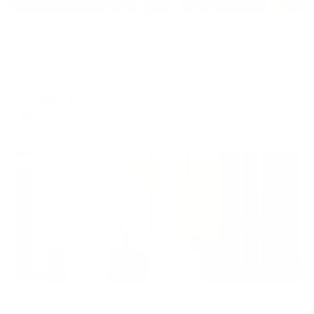
Мини-отель
Вершина
Краснодар, ул. Красных Партизан, д.208
Мгновенное бронирование
7,346
₽
цена за
за сутки
1,837
₽ × 4 платежа
Жильё проверено
Апартаменты в разных районах города