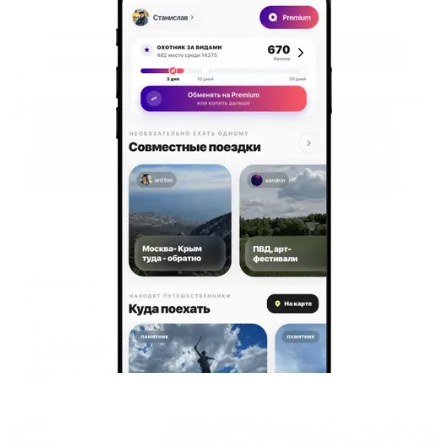
Жильё проверено
Хостел
Фэмили
Краснодар, ул. Северная, 324Г
Мгновенное бронирование
1,225
₽
цена за
за сутки
306
₽ × 4 платежа
Жильё проверено