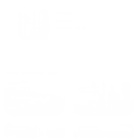
городам катаемся, и не
только в России. Сервис на
Уютная
отличном уровне. Хозяин
частная
апартаментов доброй души
студия Salut!
человек, всегда можно
г Санкт-
Петербург
договориться, подскажет
что как и почему.
Рекомендуем на 100% и вам,
и друзьям и сами будем
приезжать еще...
Куда поехать еще
от
1700
₽
от
1940
₽
Санкт-Петербург
Москва
от
1490
₽
от
1270
₽
Казань
Кисловодск