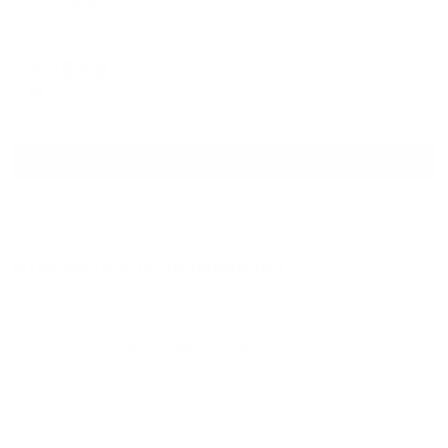
На Малине
Краснодар, Салтыкова-Щедрина, д. 4
Мгновенное бронирование
4,183
₽
цена за
за сутки
1,046
₽ × 4 платежа
Смотреть все
Отзывы после проживания
Станислав
5.00
Идеальные апартаменты, мы
с женой можем сказать с
уверенностью. По разным