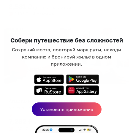
8,531
₽
цена за
за сутки
2,133
₽ × 4 платежа
Жильё проверено
Собери путешествие без сложностей
Сохраняй места, повторяй маршруты, находи
компанию и бронируй жильё в одном
приложении.
Апартаменты в разных районах города
Апартаменты на улице Фабричная 10
Краснодар, ул. Фабричная, 10
Установить приложение
Мгновенное бронирование
7,282
₽
цена за
за сутки
1,821
₽ × 4 платежа