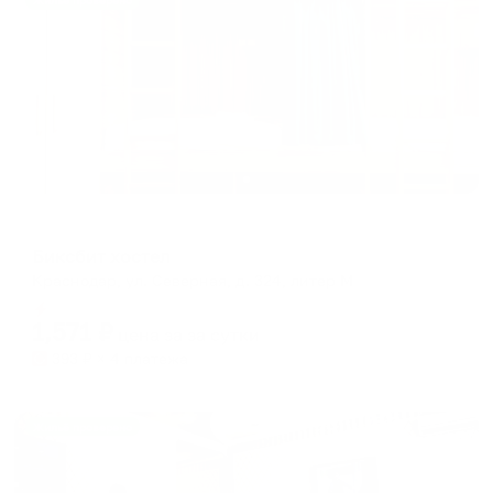
Жильё проверено
Хостел
Биксбит хостел
Краснодар, ул. Северная, д. 324, литер М
Мгновенное бронирование
1,571
₽
цена за
за сутки
393
₽ × 4 платежа
Жильё проверено