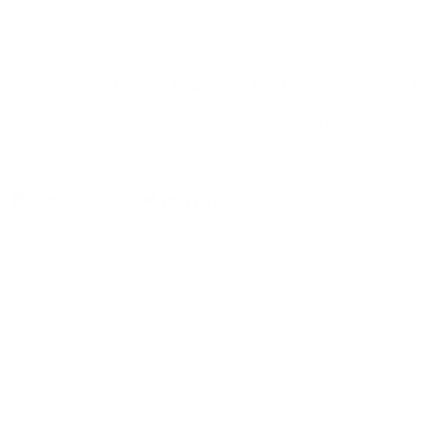
снять можно на ночь, сутки, 3 дня, неделю и т.д
сравнение среди
1440
объектов
.
Самые дешевые, ₽
Самые дорогие, ₽
1 спальня
1076
47600
Вместе с этим ищут:
Студия
Однокомнатная
Двухкомнатная
Трехкомнатная
Большая
Маленькая
Квартира
Комната
Апартаменты
Дом
Номер
С кухней
С кухней
С детской кроваткой
С джакузи
С камином
С балконом
С парковкой
С сауной
С кондиционером
Со стиральной машиной
С посудомоечной машиной
С интернетом
С детьми
С животными
Без залога
На ночь
С отчетными документами