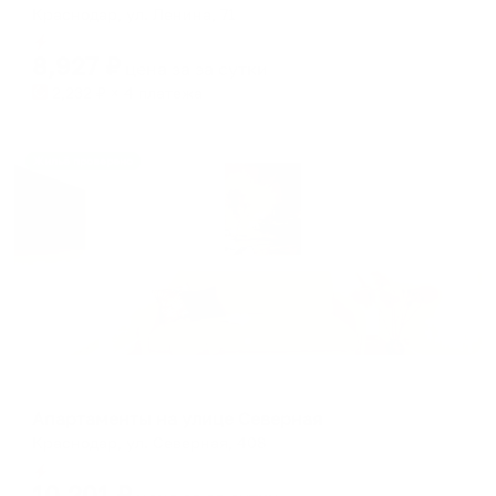
Краснодар, ул. Ленина, 71
Мгновенное бронирование
8,927
₽
цена за
за сутки
2,232
₽ × 4 платежа
Жильё проверено
Апартаменты в разных районах города
Апартаменты на улице Северная
Краснодар, ул. Северная, 408
Мгновенное бронирование
10,201
₽