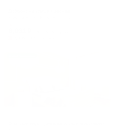
Апартаменты в разных районах города
ДоМино на улице Красная
Краснодар, ул. Красная, 176/1
Мгновенное бронирование
8,031
₽
цена за
за сутки
2,008
₽ × 4 платежа
Жильё проверено
Апартаменты в разных районах города
Элитные евро трехкомнатные апартаменты в ЖК ТУРГЕНЕВ с видом на город
Краснодар, дальняя 8к1