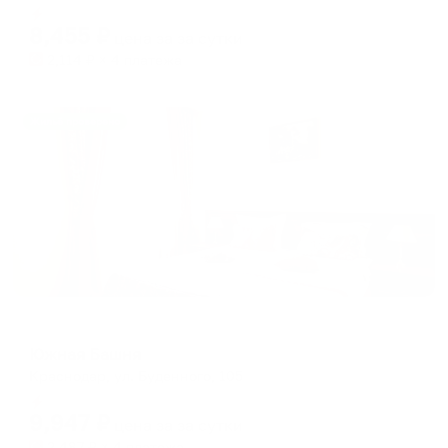
Мгновенное бронирование
changing
changing
8,455
₽
цена за
за сутки
dates.
dates.
2,114
₽ × 4 платежа
Жильё проверено
Отель
Южная Башня
Краснодар, ул. Буденного, 105
Мгновенное бронирование
9,947
₽
цена за
за сутки
2,487
₽ × 4 платежа