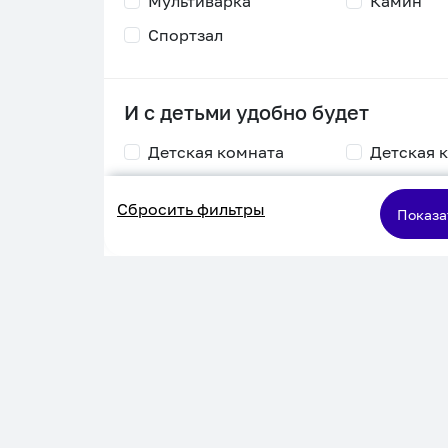
Мультиварка
Камин
Спортзал
И с детьми удобно будет
Детская комната
Детская 
Столик для
Двухъяру
Сбросить фильтры
кормления
кровать
Показа
Пеленальный стол
Игровая приставка