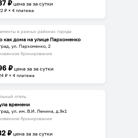
87
₽
цена за
за сутки
22
₽ × 4 платежа
аменты в разных районах города
о как дома на улице Пархоменко
град, ул. Пархоменко, 2
овенное бронирование
96
₽
цена за
за сутки
24
₽ × 4 платежа
льный отель
ула времени
град, ул. им. В.И. Ленина, д.9к1
овенное бронирование
82
₽
цена за
за сутки