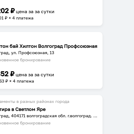
202
₽
цена за
за сутки
01
₽ × 4 платежа
тон бай Хилтон Волгоград Профсоюзная
град, ул. Профсоюзная, 13
овенное бронирование
852
₽
цена за
за сутки
63
₽ × 4 платежа
аменты в разных районах города
тира в Светлом Яре
Волгоград, 404171 волгоградская обл. г.волгоград. р.п. Светлый Яр. 1 мик-он. дом 21
овенное бронирование