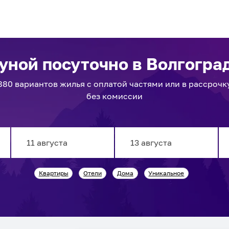
ауной посуточно
в Волгогра
880
вариантов
жилья с оплатой частями или в рассрочк
без комиссии
Navigate
Navigate
Квартиры
Отели
Дома
Уникальное
forward
backward
to
to
interact
interact
with
with
the
the