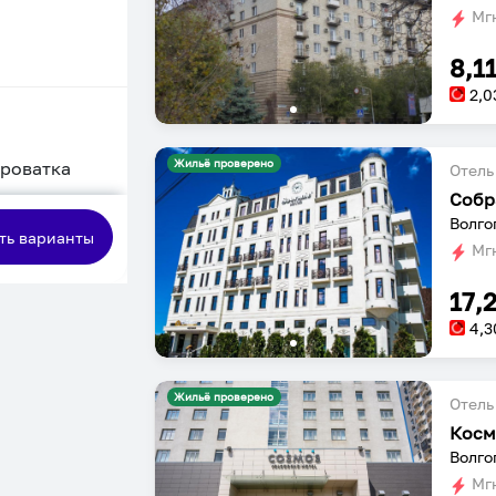
Мгн
8,1
2,0
Жильё проверено
кроватка
Отель
Собр
сная
Волго
ть варианты
Мгн
17,
4,3
Жильё проверено
Отель
Косм
Волго
Мгн