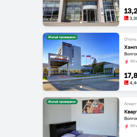
13,
3,3
Жильё проверено
Отель
Хэмп
Волго
Мгн
17,
4,4
Жильё проверено
Апарт
Квар
Мгн