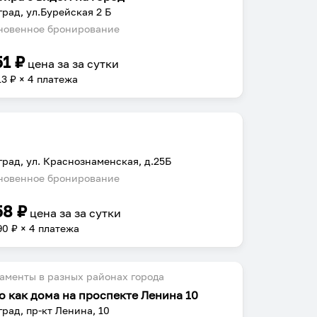
град, ул.Бурейская 2 Б
овенное бронирование
51
₽
цена за
за сутки
13
₽ × 4 платежа
град, ул. Краснознаменская, д.25Б
овенное бронирование
58
₽
цена за
за сутки
90
₽ × 4 платежа
аменты в разных районах города
о как дома на проспекте Ленина 10
град, пр-кт Ленина, 10