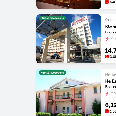
64
Жильё проверено
Отель
Южн
Волго
Мгн
14,
3,6
Жильё проверено
Мини-
На Д
Волго
Мгн
6,1
1,5