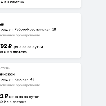
6
₽ × 4 платежа
ый
град, ул. Рабоче-Крестьянская, 18
овенное бронирование
792
₽
цена за
за сутки
98
₽ × 4 платежа
отель
винской
град, ул. Карская, 48
овенное бронирование
21
₽
цена за
за сутки
30
₽ × 4 платежа