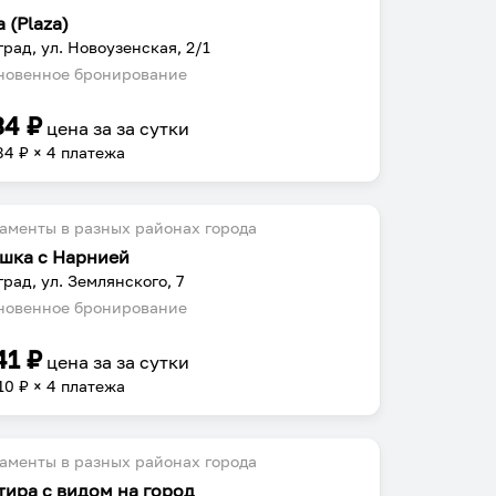
 (Plaza)
град, ул. Новоузенская, 2/1
овенное бронирование
34
₽
цена за
за сутки
84
₽ × 4 платежа
аменты в разных районах города
шка с Нарнией
град, ул. Землянского, 7
овенное бронирование
41
₽
цена за
за сутки
10
₽ × 4 платежа
аменты в разных районах города
тира с видом на город