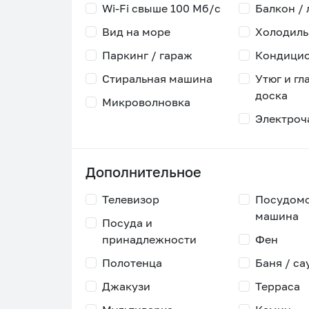
Wi-Fi свыше 100 Мб/с
Балкон /
Вид на море
Холодиль
Паркинг / гараж
Кондици
Стиральная машина
Утюг и гл
доска
Микроволновка
Электроч
Дополнительное
Телевизор
Посудом
машина
Посуда и
принадлежности
Фен
Полотенца
Баня / са
Джакузи
Терраса