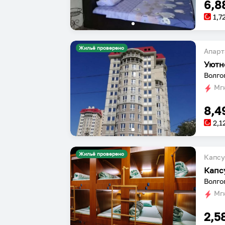
6,8
1,7
Жильё проверено
Апарт
Уютн
Волго
Мгн
8,4
2,1
Жильё проверено
Капсу
Капс
Волго
Мгн
2,5