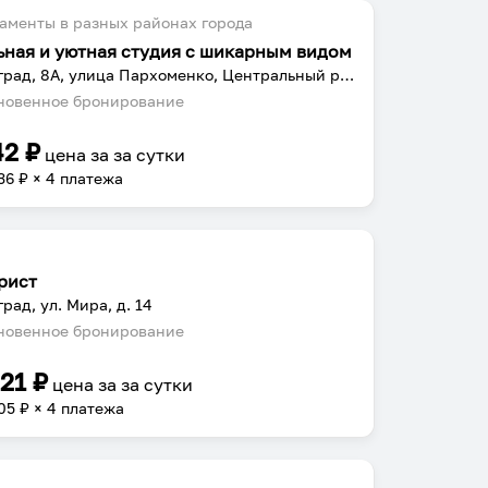
аменты в разных районах города
ьная и уютная студия с шикарным видом
Волгоград, 8А, улица Пархоменко, Центральный район, Волгоград, городской округ Волгоград, Волгоградская область, 400131, Россия
овенное бронирование
42
₽
цена за
за сутки
36
₽ × 4 платежа
рист
град, ул. Мира, д. 14
овенное бронирование
221
₽
цена за
за сутки
05
₽ × 4 платежа