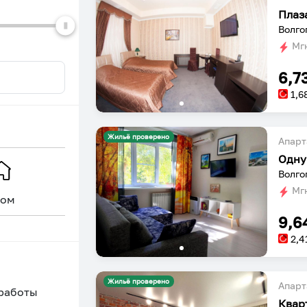
Плаза
Волго
Мгн
6,7
1,6
Жильё проверено
Апарт
Одну
Волго
Мгн
ом
Уникальное
9,6
2,4
Жильё проверено
Апарт
 работы
Квар