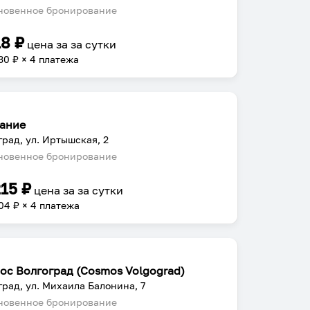
овенное бронирование
18
₽
цена за
за сутки
30
₽ × 4 платежа
ание
град, ул. Иртышская, 2
овенное бронирование
215
₽
цена за
за сутки
04
₽ × 4 платежа
ос Волгоград (Cosmos Volgograd)
град, ул. Михаила Балонина, 7
овенное бронирование