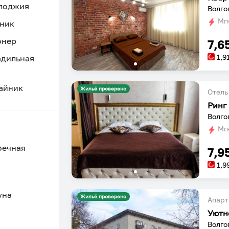
 лоджия
Волго
Мгн
ник
онер
7,6
1,9
адильная
айник
Жильё проверено
Отель
Ринг
Волго
Мгн
оечная
7,9
1,9
уна
Жильё проверено
Апарт
Уютн
Волго