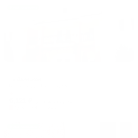
Жильё проверено
Мини-отель
На Двинской
Волгоград, ул. Карская, 48
Мгновенное бронирование
6,121
₽
цена за
за сутки
1,530
₽ × 4 платежа
Жильё проверено