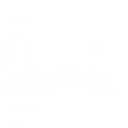
Волгоград, ул. Мира, д. 14
Мгновенное бронирование
11,834
₽
цена за
за сутки
2,959
₽ × 4 платежа
Жильё проверено
Отель
Плаза (Plaza)
Волгоград, ул. Новоузенская, 2/1
Мгновенное бронирование
6,734
₽