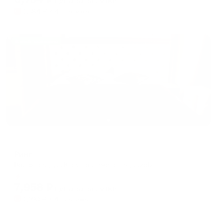
цена за
за сутки
1,684
₽ × 4 платежа
Жильё проверено
Отель
Ринг
Волгоград, ул. Краснознаменская, д.25Б
Мгновенное бронирование
7,958
₽
цена за
за сутки
1,990
₽ × 4 платежа