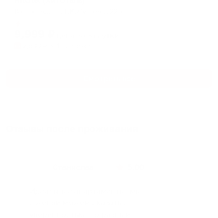
HitOtel (ХитОтель)
Волгоград, пр. Г.К.Жукова д.22б
Мгновенное бронирование
9,999
₽
цена за
за сутки
2,500
₽ × 4 платежа
Смотреть все
Отзывы после проживания
Станислав
5.00
Идеальные апартаменты, мы
с женой можем сказать с
уверенностью. По разным