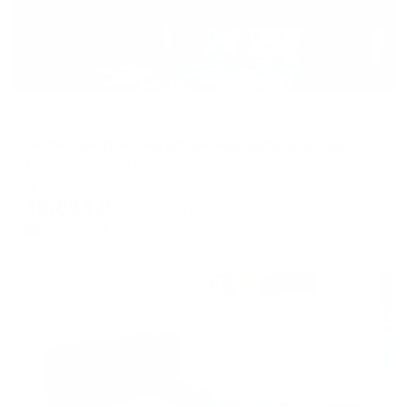
Апартаменты в разных районах города
Уютно как дома на улице Маршала Чуйкова
Волгоград, ул. Маршала Чуйкова, 37
Мгновенное бронирование
10,823
₽
цена за
за сутки
2,706
₽ × 4 платежа
Жильё проверено