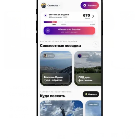
Жильё проверено
Апартаменты в разных районах города
Однушка с Нарнией
Волгоград, ул. Землянского, 7
Мгновенное бронирование
9,228
₽
цена за
за сутки
2,307
₽ × 4 платежа
Жильё проверено