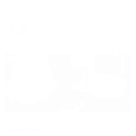
Мини-отель
Сам пришёл
Волгоград, ул. Березовская, 3
Мгновенное бронирование
11,221
₽
цена за
за сутки
2,805
₽ × 4 платежа
Жильё проверено
Отель
Царицынская
Волгоград, ул. Баррикадная, 1г