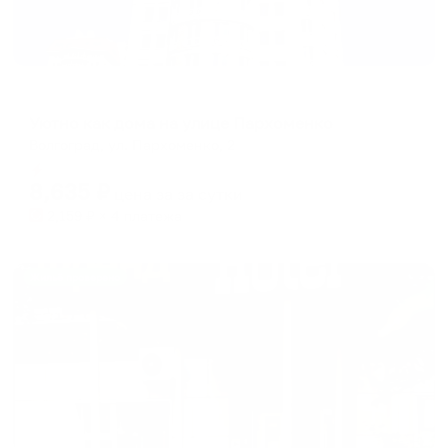
Апартаменты в разных районах города
Уютно как дома на улице Пархоменко
Волгоград, ул. Пархоменко, 2
Мгновенное бронирование
8,635
₽
цена за
за сутки
2,159
₽ × 4 платежа
Жильё проверено