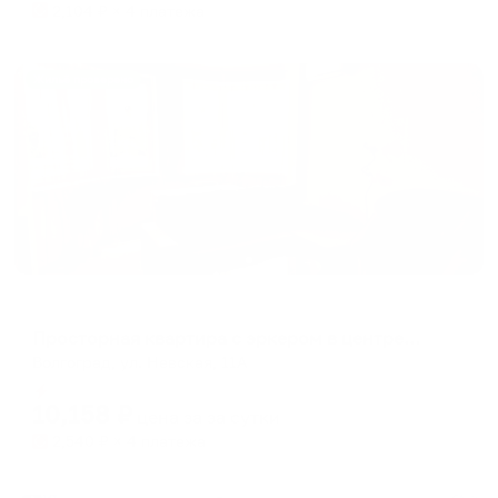
2,104
₽ × 4 платежа
Жильё проверено
Апартаменты в разных районах города
Просторная квартира с эркером в центре города-героя
Волгоград, ул. Невская, 11А
Мгновенное бронирование
10,158
₽
цена за
за сутки
2,540
₽ × 4 платежа