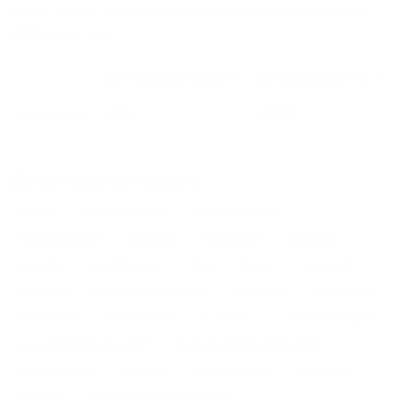
ночь, сутки, 3 дня, неделю и т.д сравнение среди
980
объектов
.
Самые дешевые, ₽
Самые дорогие, ₽
1 спальня
1696
13508
Вместе с этим ищут:
Студия
Однокомнатная
Двухкомнатная
Трехкомнатная
Большая
Маленькая
Квартира
Комната
Апартаменты
Дом
Номер
С кухней
С кухней
С детской кроваткой
С джакузи
С камином
С балконом
С парковкой
С сауной
С кондиционером
Со стиральной машиной
С посудомоечной машиной
С интернетом
С детьми
С животными
Без залога
На ночь
С отчетными документами