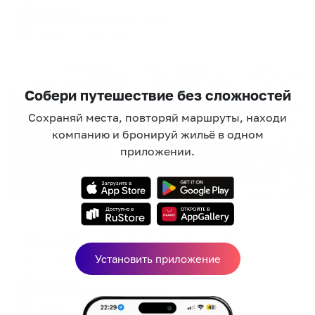
6,248
₽
цена за
за сутки
1,562
₽ × 4 платежа
Жильё проверено
Собери путешествие без сложностей
Сохраняй места, повторяй маршруты, находи
компанию и бронируй жильё в одном
приложении.
Мини-отель
Каштан (бывш. Кавказская Пленница)
Волгоград, ул. Невская, 6а
Установить приложение
Мгновенное бронирование
6,531
₽
цена за
за сутки
1,633
₽ × 4 платежа