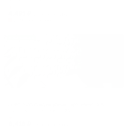
Мгновенное бронирование
4,491
₽
цена за
за сутки
1,123
₽ × 4 платежа
Жильё проверено
Апартаменты в разных районах города
Лофт Волгоград на улице Пархоменко 2 А
Волгоград, ул. Пархоменко, 2А
Мгновенное бронирование
8,416
₽
цена за
за сутки