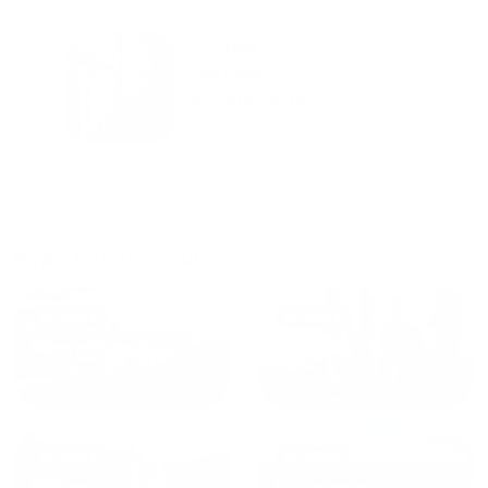
городам катаемся, и не
только в России. Сервис на
Уютная
отличном уровне. Хозяин
частная
апартаментов доброй души
студия Salut!
человек, всегда можно
г Санкт-
Петербург
договориться, подскажет
что как и почему.
Рекомендуем на 100% и вам,
и друзьям и сами будем
приезжать еще...
Куда поехать еще
от
1700
₽
от
1940
₽
Санкт-Петербург
Москва
от
1490
₽
от
1270
₽
Казань
Кисловодск