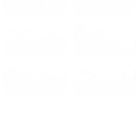
от
1800
₽
от
2300
₽
Калининград
Сочи
от
1970
₽
от
1345
₽
Краснодар
Екатеринбург
Квартиры с парковкой в Волгограде
сдаются по
средней стоимости
4240
₽ за сутки, минимальная
цена на аренду квартиры посуточно
1696
₽,
максимальная стоимость
13508
₽, снять можно на