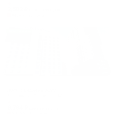
Мгновенное бронирование
changing
changing
2,582
₽
цена за
за сутки
dates.
dates.
646
₽ × 4 платежа
Жильё проверено
Апартаменты в разных районах города
ЛОФТ с Видом на Волгу
Волгоград, ул. Пархоменко, 8А
Мгновенное бронирование
9,794
₽
цена за
за сутки
2,449
₽ × 4 платежа