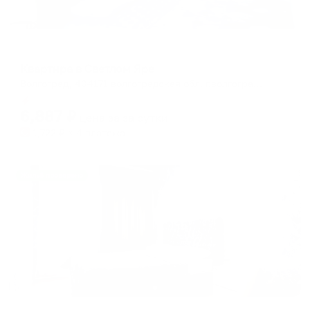
Апартаменты в разных районах города
Квартира в Светлом Яре
Волгоград, 404171 волгоградская обл. г.волгоград. р.п. Светлый Яр. 1 мик-он. дом 21
Мгновенное бронирование
6,887
₽
цена за
за сутки
1,722
₽ × 4 платежа
Жильё проверено