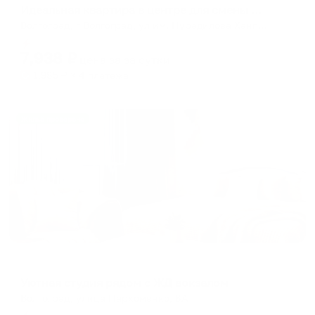
Идеальная квартира в центре для смены обстановки
Волгоград, г Волгоград, ул им. Нурадилова Ханпаши, 7
Мгновенное бронирование
7,938
₽
цена за
за сутки
1,985
₽ × 4 платежа
Жильё проверено
Апартаменты в разных районах города
Уютная студия рядом с ЖД вокзалом
Волгоград, улица Пархоменко, 8А
Мгновенное бронирование