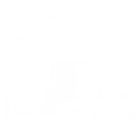
Апартаменты в разных районах города
Стильная и уютная студия с шикарным видом
Волгоград, 8А, улица Пархоменко, Центральный район, Волгоград, городской округ Волгоград, Волгоградская область, 400131, Россия
Мгновенное бронирование
8,142
₽
цена за
за сутки
2,036
₽ × 4 платежа
Жильё проверено
Апартаменты в разных районах города
Уютная студия рядом с ЖД вокзалом