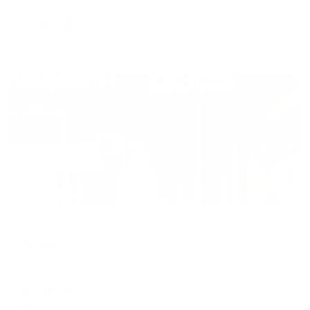
Мгновенное бронирование
changing
changing
7,587
₽
цена за
за сутки
dates.
dates.
1,897
₽ × 4 платежа
Жильё проверено
Мини-отель
Фрэнд
Волгоград, ул. Рокоссовского, 58
Мгновенное бронирование
5,101
₽
цена за
за сутки
1,275
₽ × 4 платежа