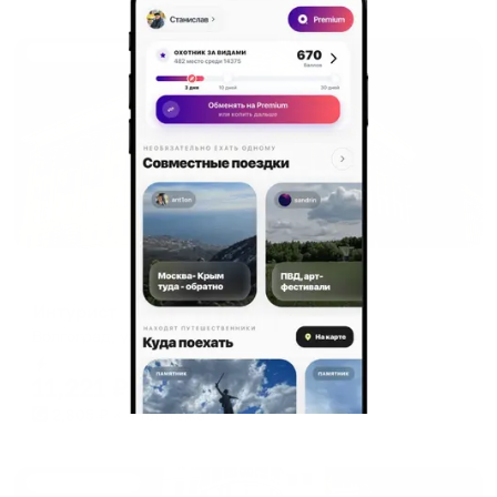
Жильё проверено
Отель
Интурист
Волгоград, ул. Мира, д. 14
Мгновенное бронирование
11,221
₽
цена за
за сутки
2,805
₽ × 4 платежа
Жильё проверено