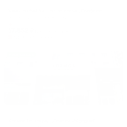
Отель
Хэмптон бай Хилтон Волгоград Профсоюзная
Волгоград, ул. Профсоюзная, 13
Мгновенное бронирование
17,852
₽
цена за
за сутки
4,463
₽ × 4 платежа
Жильё проверено
Отель
Космос Волгоград (Cosmos Volgograd)
Волгоград, ул. Михаила Балонина, 7