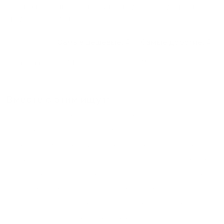
можно на ночь, сутки, 3 дня, неделю и т.д сравнение
среди
880
объектов
.
Самые дешевые, ₽
Самые дорогие, ₽
1 спальня
1524
15680
Вместе с этим ищут:
Студия
Однокомнатная
Двухкомнатная
Трехкомнатная
Большая
Маленькая
Квартира
Комната
Апартаменты
Дом
Номер
С кухней
С кухней
С детской кроваткой
С джакузи
С камином
С балконом
С парковкой
С сауной
С кондиционером
Со стиральной машиной
С посудомоечной машиной
С интернетом
С детьми
С животными
Без залога
На ночь
С отчетными документами