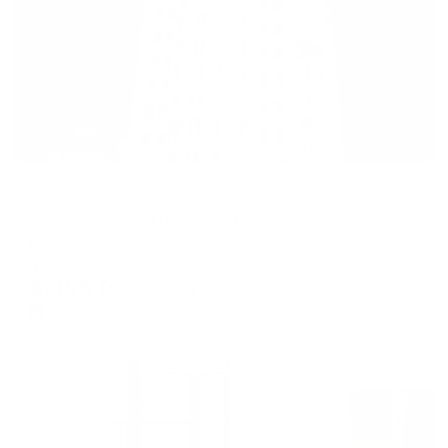
Апартаменты в разных районах города
Уютно как дома на улице Пархоменко
Волгоград, ул. Пархоменко, 2
Мгновенное бронирование
8,496
₽
цена за
за сутки
2,124
₽ × 4 платежа
Жильё проверено