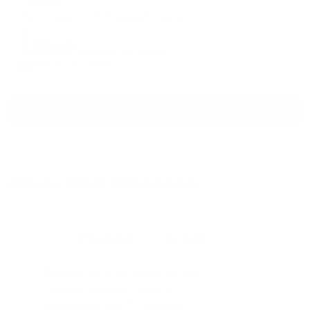
Гудзон
Волгоград, ул. 7-я Гвардейская, 12
Мгновенное бронирование
1,736
₽
цена за
за сутки
434
₽ × 4 платежа
Смотреть все
Отзывы после проживания
Станислав
5.00
Идеальные апартаменты, мы
с женой можем сказать с
уверенностью. По разным