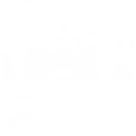
цена за
за сутки
2,030
₽ × 4 платежа
Жильё проверено
Мини-отель
На Двинской
Волгоград, ул. Карская, 48
Мгновенное бронирование
6,121
₽
цена за
за сутки
1,530
₽ × 4 платежа