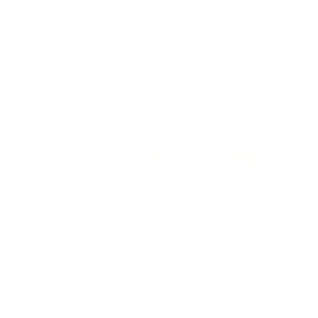
Мгновенное бронирование
13,202
₽
цена за
за сутки
3,301
₽ × 4 платежа
Жильё проверено
Апартаменты в разных районах города
Однушка с Нарнией
Волгоград, ул. Землянского, 7
Мгновенное бронирование
9,641
₽
цена за
за сутки