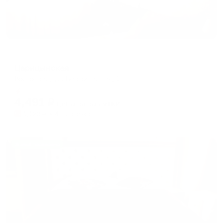
Отель
Царицынская
Волгоград, ул. Баррикадная, 1г
Мгновенное бронирование
4,491
₽
цена за
за сутки
1,123
₽ × 4 платежа
Жильё проверено