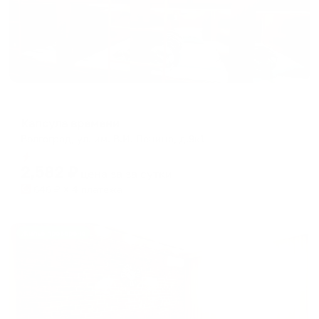
Капсульный отель
Капсула времени
Волгоград, ул. им. В.И. Ленина, д.9к1
Мгновенное бронирование
2,582
₽
цена за
за сутки
646
₽ × 4 платежа
Жильё проверено