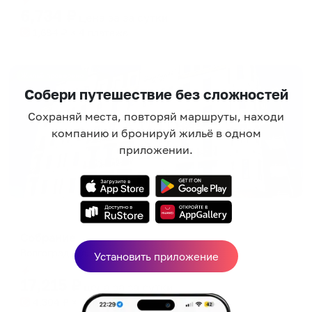
6,734
₽
цена за
за сутки
1,684
₽ × 4 платежа
Жильё проверено
Собери путешествие без сложностей
Сохраняй места, повторяй маршруты, находи
компанию и бронируй жильё в одном
приложении.
Отель
Собрание
Волгоград, ул. Иртышская, 2
Установить приложение
Мгновенное бронирование
17,215
₽
цена за
за сутки
4,304
₽ × 4 платежа