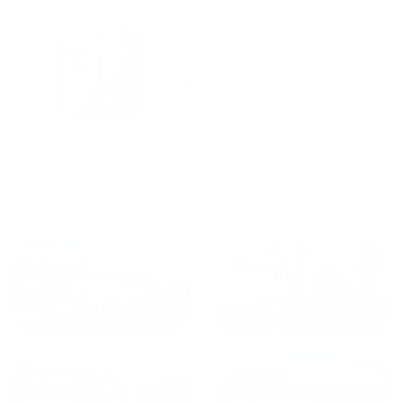
городам катаемся, и не
только в России. Сервис на
Уютная
отличном уровне. Хозяин
частная
апартаментов доброй души
студия Salut!
человек, всегда можно
г Санкт-
Петербург
договориться, подскажет
что как и почему.
Рекомендуем на 100% и вам,
и друзьям и сами будем
приезжать еще...
Куда поехать еще
от
1700
₽
от
1940
₽
Санкт-Петербург
Москва
от
1490
₽
от
1270
₽
Казань
Кисловодск