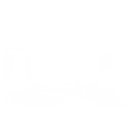
Уютная квартира в центре города рядом с вокзалом
Волгоград, ул. Новороссийская, 8А
Мгновенное бронирование
10,158
₽
цена за
за сутки
2,540
₽ × 4 платежа
Жильё проверено
Отель
Плаза (Plaza)
Волгоград, ул. Новоузенская, 2/1
Мгновенное бронирование