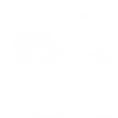
Жильё проверено
Апартаменты в разных районах города
Квартира в Светлом Яре
Волгоград, 404171 волгоградская обл. г.волгоград. р.п. Светлый Яр. 1 мик-он. дом 21
Мгновенное бронирование
6,887
₽
цена за
за сутки
1,722
₽ × 4 платежа