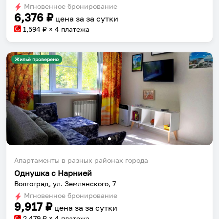
Мгновенное бронирование
changing
changing
6,376
₽
цена за
за сутки
dates.
dates.
1,594
₽ × 4 платежа
Жильё проверено
Апартаменты в разных районах города
Однушка с Нарнией
Волгоград, ул. Землянского, 7
Мгновенное бронирование
9,917
₽
цена за
за сутки
2,479
₽ × 4 платежа