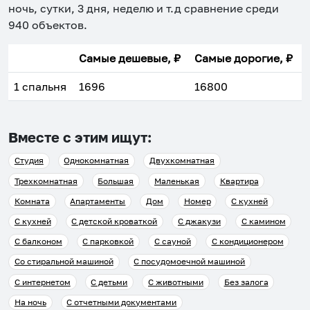
ночь, сутки, 3 дня, неделю и т.д сравнение среди
940
объектов
.
Самые дешевые, ₽
Самые дорогие, ₽
1 спальня
1696
16800
Вместе с этим ищут:
Студия
Однокомнатная
Двухкомнатная
Трехкомнатная
Большая
Маленькая
Квартира
Комната
Апартаменты
Дом
Номер
С кухней
С кухней
С детской кроваткой
С джакузи
С камином
С балконом
С парковкой
С сауной
С кондиционером
Со стиральной машиной
С посудомоечной машиной
С интернетом
С детьми
С животными
Без залога
На ночь
С отчетными документами