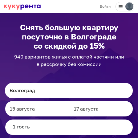
Войти
✕
Снять большую квартиру
посуточно
в Волгограде
со скидкой до 15%
940
вариантов
жилья с оплатой частями или
в рассрочку без комиссии
Navigate
Navigate
forward
backward
to
to