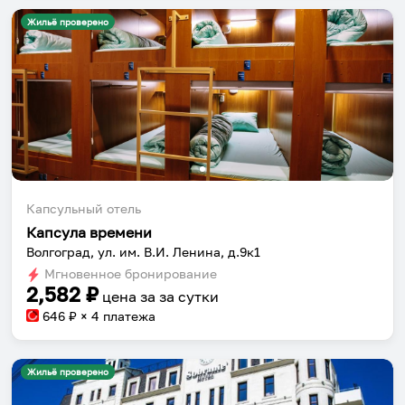
Жильё проверено
Капсульный отель
Капсула времени
Волгоград, ул. им. В.И. Ленина, д.9к1
Мгновенное бронирование
2,582
₽
цена за
за сутки
646
₽ × 4 платежа
Жильё проверено