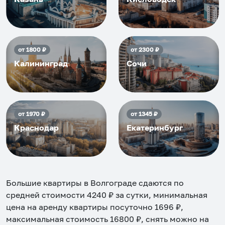
от
1800
₽
от
2300
₽
Калининград
Сочи
от
1970
₽
от
1345
₽
Краснодар
Екатеринбург
Большие квартиры в Волгограде
сдаются по
средней стоимости
4240
₽ за сутки, минимальная
цена на аренду квартиры посуточно
1696
₽,
максимальная стоимость
16800
₽, снять можно на