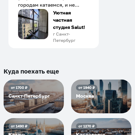
городам катаемся, и не
только в России. Сервис на
Уютная
отличном уровне. Хозяин
частная
апартаментов доброй души
студия Salut!
человек, всегда можно
г Санкт-
Петербург
договориться, подскажет
что как и почему.
Рекомендуем на 100% и вам,
и друзьям и сами будем
приезжать еще...
Куда поехать еще
от
1700
₽
от
1940
₽
Санкт-Петербург
Москва
от
1490
₽
от
1270
₽
Казань
Кисловодск