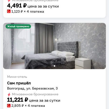
4,491
₽
цена за
за сутки
1,123
₽ × 4 платежа
Жильё проверено
Собери путешествие без сложностей
Сохраняй места, повторяй маршруты, находи
компанию и бронируй жильё в одном
приложении.
Мини-отель
Сам пришёл
Волгоград, ул. Березовская, 3
Установить приложение
Мгновенное бронирование
11,221
₽
цена за
за сутки
2,805
₽ × 4 платежа