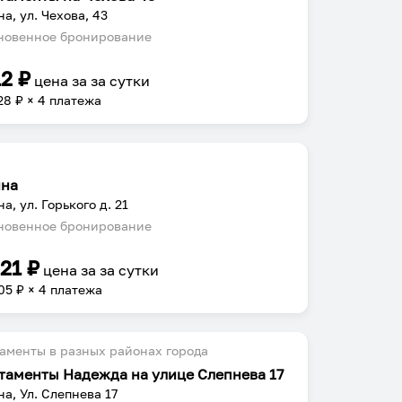
на, ул. Чехова, 43
овенное бронирование
12
₽
цена за
за сутки
28
₽ × 4 платежа
ина
а, ул. Горького д. 21
овенное бронирование
221
₽
цена за
за сутки
05
₽ × 4 платежа
аменты в разных районах города
таменты Надежда на улице Слепнева 17
на, Ул. Слепнева 17