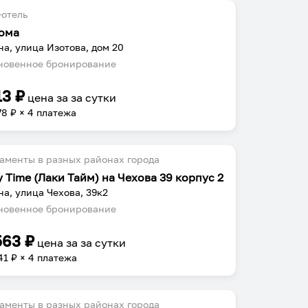
отель
ома
на, улица Изотова, дом 20
овенное бронирование
13
₽
цена за
за сутки
78
₽ × 4 платежа
аменты в разных районах города
y Time (Лаки Тайм) на Чехова 39 корпус 2
на, улица Чехова, 39к2
овенное бронирование
563
₽
цена за
за сутки
41
₽ × 4 платежа
аменты в разных районах города