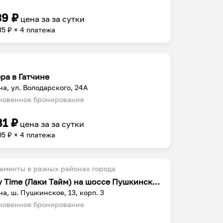
39
₽
цена за
за сутки
35
₽ × 4 платежа
ра в Гатчине
на, ул. Володарского, 24А
овенное бронирование
81
₽
цена за
за сутки
95
₽ × 4 платежа
аменты в разных районах города
Lucky Time (Лаки Тайм) на шоссе Пушкинское 13 корпус 3
на, ш. Пушкинское, 13, корп. 3
овенное бронирование