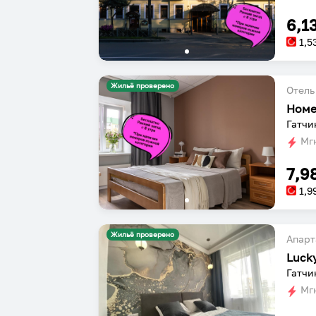
6,1
1,5
Жильё проверено
Отель
Номе
Гатчи
Мгн
7,9
1,9
Жильё проверено
Апарт
Гатчи
Мгн