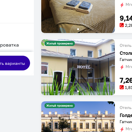
Мгн
9,1
2,2
Жильё проверено
кроватка
Отель
Стол
сная
ть варианты
Мгн
7,2
1,8
Жильё проверено
Отель
Голд
Гатчин
Мгн