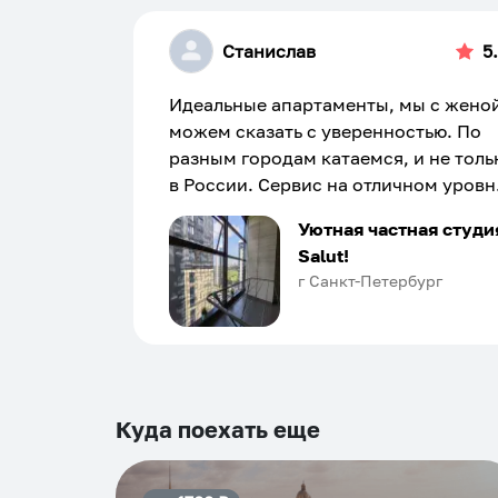
Станислав
5
Идеальные апартаменты, мы с жено
можем сказать с уверенностью. По
разным городам катаемся, и не толь
в России. Сервис на отличном уровн
Хозяин апартаментов доброй души
Уютная частная студи
человек, всегда можно договориться
Salut!
подскажет что как и почему.
г Санкт-Петербург
Рекомендуем на 100% и вам, и друз
и сами будем приезжать еще...
Куда поехать еще