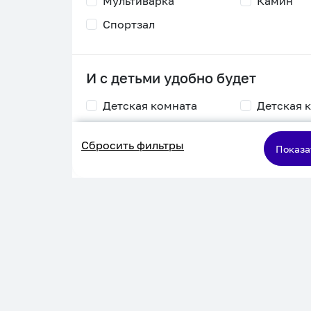
Мультиварка
Камин
Спортзал
И с детьми удобно будет
Детская комната
Детская 
Столик для
Двухъяру
Сбросить фильтры
кормления
кровать
Показа
Пеленальный стол
Игровая приставка