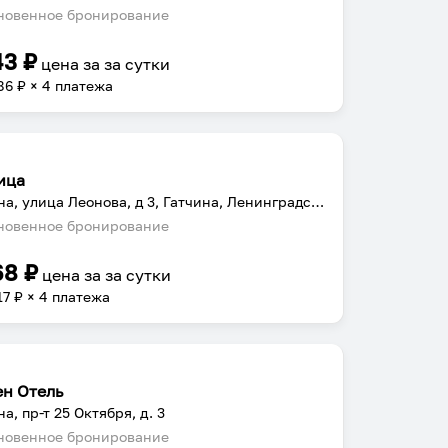
овенное бронирование
43
₽
цена за
за сутки
86
₽ × 4 платежа
ица
Гатчина, улица Леонова, д 3, Гатчина, Ленинградская область, Россия
овенное бронирование
68
₽
цена за
за сутки
17
₽ × 4 платежа
ен Отель
а, пр-т 25 Октября, д. 3
овенное бронирование