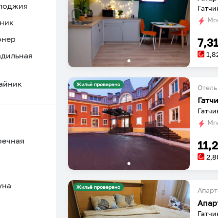
 лоджия
Гатчи
Мгн
ник
онер
7,3
1,8
адильная
айник
Жильё проверено
Отель
Гатч
Гатчин
Мгн
оечная
11,
2,8
уна
Жильё проверено
Апарт
Апар
Гатчи