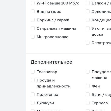
Wi-Fi свыше 100 Мб/с
Балкон /
Вид на море
Холодиль
Паркинг / гараж
Кондици
Стиральная машина
Утюг и гл
доска
Микроволновка
Электроч
Дополнительное
Телевизор
Посудом
машина
Посуда и
принадлежности
Фен
Полотенца
Баня / са
Джакузи
Терраса