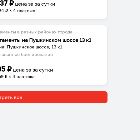
737
₽
цена за
за сутки
34
₽ × 4 платежа
аменты в разных районах города
таменты на Пушкинском шоссе 13 к1
на, Пушкинское шоссе, 13 к1
овенное бронирование
35
₽
цена за
за сутки
59
₽ × 4 платежа
реть все