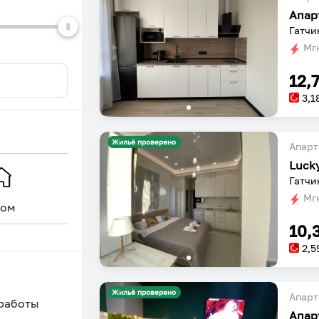
Апар
Гатчи
Мгн
12,
3,1
Жильё проверено
Апарт
Luck
Гатчи
Мгн
ом
Уникальное
10,
2,5
Жильё проверено
Апарт
 работы
Апар