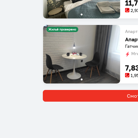
11,
2,9
Жильё проверено
Апарт
Апар
Гатчи
Мгн
7,8
1,9
Смот