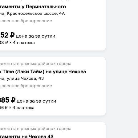
таменты у Перинатального
на, Красносельское шоссе, 4А
овенное бронирование
752
₽
цена за
за сутки
88
₽ × 4 платежа
аменты в разных районах города
y Time (Лаки Тайм) на улице Чехова
на, улица Чехова, 43
овенное бронирование
385
₽
цена за
за сутки
96
₽ × 4 платежа
аменты в разных районах города
таменты на Чехова 43