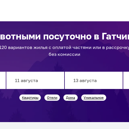
ивотными посуточно
в Гатчи
120
вариантов
жилья с оплатой частями или в рассрочк
без комиссии
Navigate
Navigate
Квартиры
Отели
Дома
Уникальное
forward
backward
to
to
interact
interact
with
with
the
the