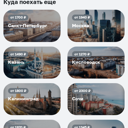
приезжать еще...
Куда поехать еще
от
1700
₽
от
1940
₽
Санкт-Петербург
Москва
от
1490
₽
от
1270
₽
Казань
Кисловодск
от
1800
₽
от
2300
₽
Калининград
Сочи
от
1970
₽
от
1345
₽