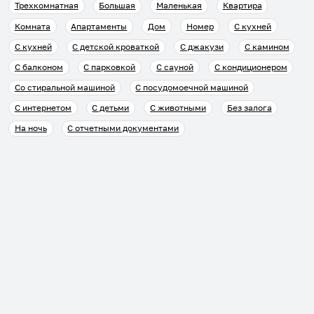
Трехкомнатная
Большая
Маленькая
Квартира
Комната
Апартаменты
Дом
Номер
С кухней
С кухней
С детской кроваткой
С джакузи
С камином
С балконом
С парковкой
С сауной
С кондиционером
Со стиральной машиной
С посудомоечной машиной
С интернетом
С детьми
С животными
Без залога
На ночь
С отчетными документами