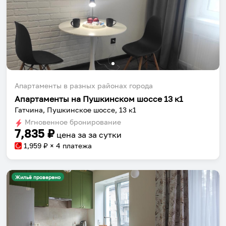
Собери путешествие без сложностей
Сохраняй места, повторяй маршруты, находи
компанию и бронируй жильё в одном
приложении.
Апартаменты в разных районах города
Апартаменты на Пушкинском шоссе 13 к1
Гатчина, Пушкинское шоссе, 13 к1
Установить приложение
Мгновенное бронирование
7,835
₽
цена за
за сутки
1,959
₽ × 4 платежа
Жильё проверено