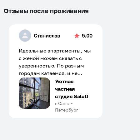
Отзывы после проживания
Станислав
5.00
Идеальные апартаменты, мы
с женой можем сказать с
уверенностью. По разным
городам катаемся, и не
только в России. Сервис на
Уютная
отличном уровне. Хозяин
частная
апартаментов доброй души
студия Salut!
человек, всегда можно
г Санкт-
Петербург
договориться, подскажет
что как и почему.
Рекомендуем на 100% и вам,
и друзьям и сами будем