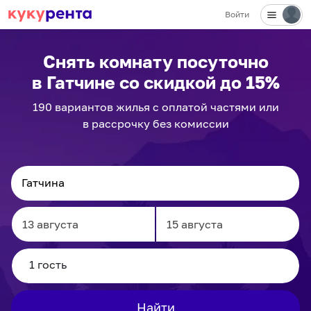
Войти
✕
Снять комнату посуточно
в Гатчине
со скидкой до 15%
190
вариантов
жилья с оплатой частями или
в рассрочку без комиссии
Navigate
Navigate
forward
backward
to
to
interact
interact
Найти