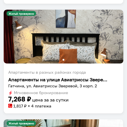
Жильё проверено
Апартаменты в разных районах города
Апартаменты на улице Авиатриссы Зверевой 3к2
Гатчина, ул. Авиатриссы Зверевой, 3 корп. 2
Мгновенное бронирование
7,268
₽
цена за
за сутки
1,817
₽ × 4 платежа
Жильё проверено