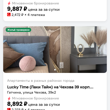
dates.
Мгновенное бронирование
dates.
9,887
₽
цена за
за сутки
2,472
₽ × 4 платежа
Жильё проверено
Апартаменты в разных районах города
Lucky Time (Лаки Тайм) на Чехова 39 корпус 2
Гатчина, улица Чехова, 39к2
Мгновенное бронирование
8,892
₽
цена за
за сутки
2,223
₽ × 4 платежа