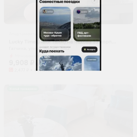
Апартаменты в разных районах города
Lucky Time (Лаки Тайм) на Чехова 39 корпус 2
Гатчина, улица Чехова, 39к2
Мгновенное бронирование
9,908
₽
цена за
за сутки
2,477
₽ × 4 платежа
Жильё проверено