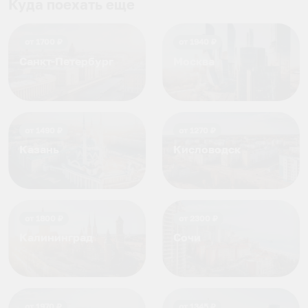
приезжать еще...
Куда поехать еще
от
1700
₽
от
1940
₽
Санкт-Петербург
Москва
от
1490
₽
от
1270
₽
Казань
Кисловодск
от
1800
₽
от
2300
₽
Калининград
Сочи
от
1970
₽
от
1345
₽