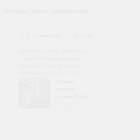
Отзывы после проживания
Станислав
5.00
Идеальные апартаменты, мы
с женой можем сказать с
уверенностью. По разным
городам катаемся, и не
только в России. Сервис на
Уютная
отличном уровне. Хозяин
частная
апартаментов доброй души
студия Salut!
человек, всегда можно
г Санкт-
Петербург
договориться, подскажет
что как и почему.
Рекомендуем на 100% и вам,
и друзьям и сами будем