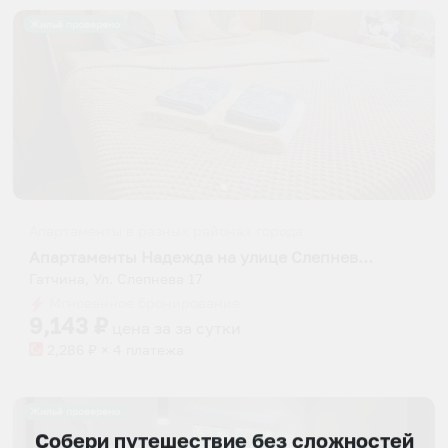
Жильё проверено
Апартаменты в разных районах города
Апартаменты Надежда на улице Слепнева 17
Гатчина, Ул. Слепнева 17
Мгновенное бронирование
9,143
₽
цена за
за сутки
2,286
₽ × 4 платежа
Жильё проверено
Собери путешествие без сложностей