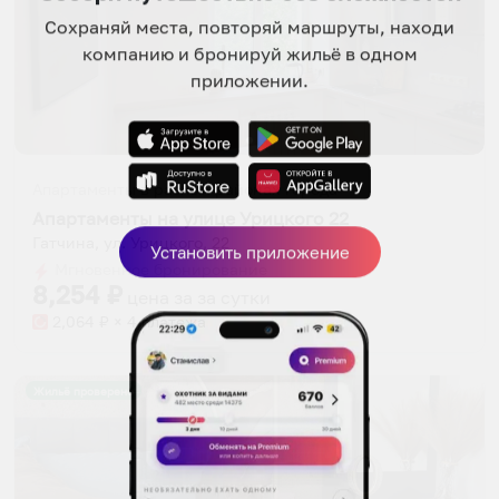
Сохраняй места, повторяй маршруты, находи
компанию и бронируй жильё в одном
приложении.
Апартаменты в разных районах города
Апартаменты на улице Урицкого 22
Гатчина, ул. Урицкого, 22
Установить приложение
Мгновенное бронирование
8,254
₽
цена за
за сутки
2,064
₽ × 4 платежа
Жильё проверено