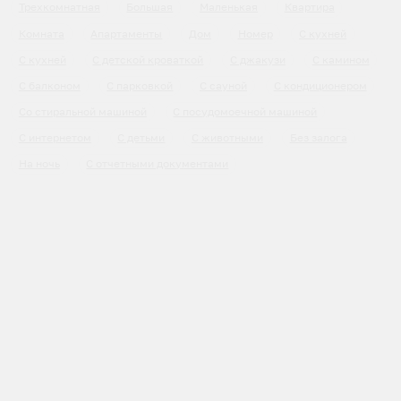
Трехкомнатная
Большая
Маленькая
Квартира
Комната
Апартаменты
Дом
Номер
С кухней
С кухней
С детской кроваткой
С джакузи
С камином
С балконом
С парковкой
С сауной
С кондиционером
Со стиральной машиной
С посудомоечной машиной
С интернетом
С детьми
С животными
Без залога
На ночь
С отчетными документами