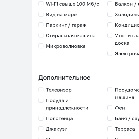
Wi-Fi свыше 100 Мб/с
Балкон /
Вид на море
Холодиль
Паркинг / гараж
Кондици
Стиральная машина
Утюг и гл
доска
Микроволновка
Электроч
Дополнительное
Телевизор
Посудом
машина
Посуда и
принадлежности
Фен
Полотенца
Баня / са
Джакузи
Терраса