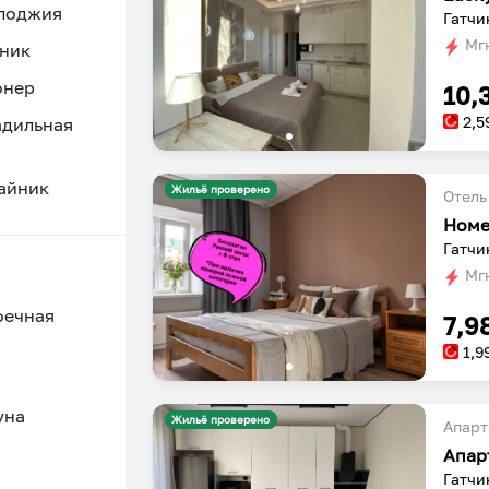
 лоджия
Гатчи
Мгн
ник
онер
10,
2,5
адильная
айник
Жильё проверено
Отель
Номе
Гатчи
Мгн
оечная
7,9
1,9
уна
Жильё проверено
Апарт
Апар
Гатчи