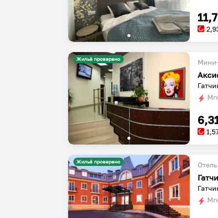
11,
2,9
Жильё проверено
Мини-
Акси
Гатчи
Мгн
6,3
1,5
Жильё проверено
Отель
Гатч
Гатчин
Мгн