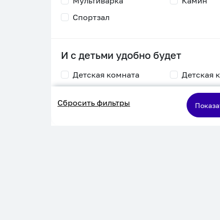
Мультиварка
Камин
Спортзал
И с детьми удобно будет
Детская комната
Детская 
Столик для
Двухъяру
Сбросить фильтры
кормления
кровать
Показа
Пеленальный стол
Игровая приставка