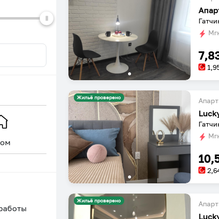
Апар
Гатчи
Мгн
7,8
1,9
Жильё проверено
Апарт
Luck
Гатчи
Мгн
ом
Уникальное
10,
2,6
Жильё проверено
Апарт
 работы
Luck