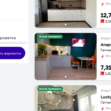
Мгн
12,
3,1
Жильё проверено
кроватка
Апарт
Апар
сная
Гатчи
ть варианты
Мгн
7,3
1,8
Жильё проверено
Апарт
Гатчи
Мгн