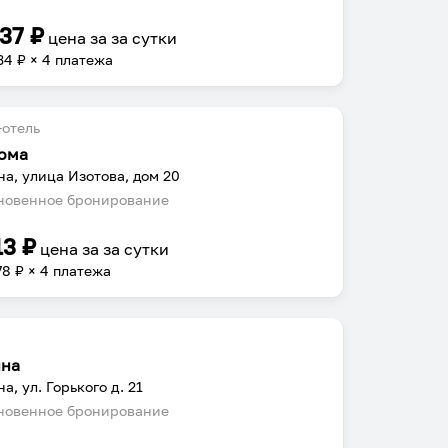
737
₽
цена за
за сутки
34
₽ × 4 платежа
отель
ома
на, улица Изотова, дом 20
овенное бронирование
13
₽
цена за
за сутки
78
₽ × 4 платежа
ина
а, ул. Горького д. 21
овенное бронирование