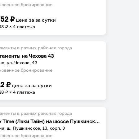
овенное бронирование
752
₽
цена за
за сутки
88
₽ × 4 платежа
аменты в разных районах города
таменты на Чехова 43
на, ул. Чехова, 43
овенное бронирование
12
₽
цена за
за сутки
28
₽ × 4 платежа
аменты в разных районах города
Lucky Time (Лаки Тайм) на шоссе Пушкинское 13 корпус 3
на, ш. Пушкинское, 13, корп. 3
овенное бронирование