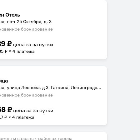
ен Отель
а, пр-т 25 Октября, д. 3
овенное бронирование
39
₽
цена за
за сутки
35
₽ × 4 платежа
ица
Гатчина, улица Леонова, д 3, Гатчина, Ленинградская область, Россия
овенное бронирование
68
₽
цена за
за сутки
17
₽ × 4 платежа
аменты в разных районах города