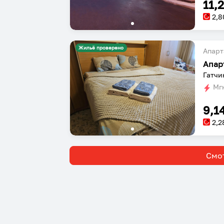
11,
2,8
Жильё проверено
Апарт
Апар
Гатчи
Мгн
9,1
2,2
Смот