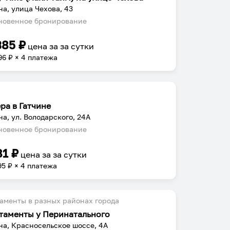
на, улица Чехова, 43
овенное бронирование
385
₽
цена за
за сутки
96
₽ × 4 платежа
ра в Гатчине
на, ул. Володарского, 24А
овенное бронирование
81
₽
цена за
за сутки
95
₽ × 4 платежа
аменты в разных районах города
таменты у Перинатального
на, Красносельское шоссе, 4А