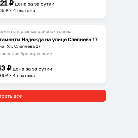
221
₽
цена за
за сутки
05
₽ × 4 платежа
аменты в разных районах города
таменты Надежда на улице Слепнева 17
на, Ул. Слепнева 17
овенное бронирование
43
₽
цена за
за сутки
86
₽ × 4 платежа
реть все