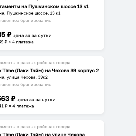
таменты на Пушкинском шоссе 13 к1
на, Пушкинское шоссе, 13 к1
овенное бронирование
35
₽
цена за
за сутки
59
₽ × 4 платежа
аменты в разных районах города
y Time (Лаки Тайм) на Чехова 39 корпус 2
на, улица Чехова, 39к2
овенное бронирование
563
₽
цена за
за сутки
41
₽ × 4 платежа
аменты в разных районах города
y Time (Лаки Тайм) на улице Чехова