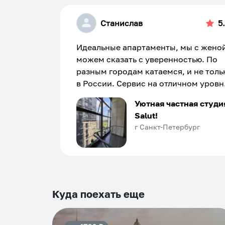
Станислав
5
Идеальные апартаменты, мы с жено
можем сказать с уверенностью. По
разным городам катаемся, и не толь
в России. Сервис на отличном уровн
Хозяин апартаментов доброй души
Уютная частная студи
человек, всегда можно договориться
Salut!
подскажет что как и почему.
г Санкт-Петербург
Рекомендуем на 100% и вам, и друз
и сами будем приезжать еще...
Куда поехать еще