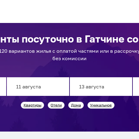
енты посуточно
в Гатчине
со
120
вариантов
жилья с оплатой частями или в рассрочк
без комиссии
Navigate
Navigate
Квартиры
Отели
Дома
Уникальное
forward
backward
to
to
interact
interact
with
with
the
the