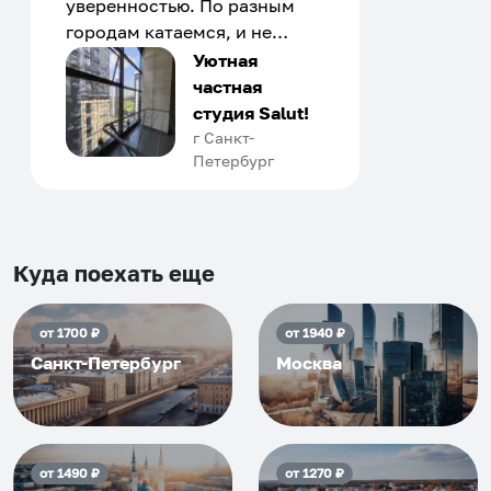
уверенностью. По разным
городам катаемся, и не
только в России. Сервис на
Уютная
отличном уровне. Хозяин
частная
апартаментов доброй души
студия Salut!
человек, всегда можно
г Санкт-
Петербург
договориться, подскажет
что как и почему.
Рекомендуем на 100% и вам,
и друзьям и сами будем
приезжать еще...
Куда поехать еще
от
1700
₽
от
1940
₽
Санкт-Петербург
Москва
от
1490
₽
от
1270
₽