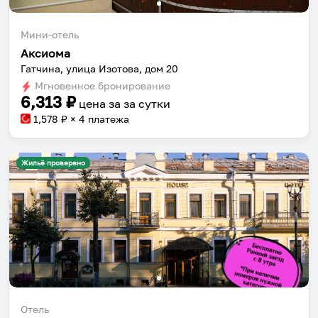
Мини-отель
Аксиома
Гатчина, улица Изотова, дом 20
Мгновенное бронирование
6,313
₽
цена за
за сутки
1,578
₽ × 4 платежа
Жильё проверено
Отель