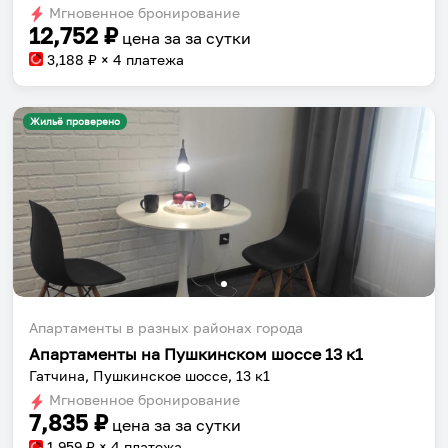
Мгновенное бронирование
changing
changing
12,752
₽
цена за
за сутки
dates.
dates.
3,188
₽ × 4 платежа
Жильё проверено
Апартаменты в разных районах города
Апартаменты на Пушкинском шоссе 13 к1
Гатчина, Пушкинское шоссе, 13 к1
Мгновенное бронирование
7,835
₽
цена за
за сутки
1,959
₽ × 4 платежа