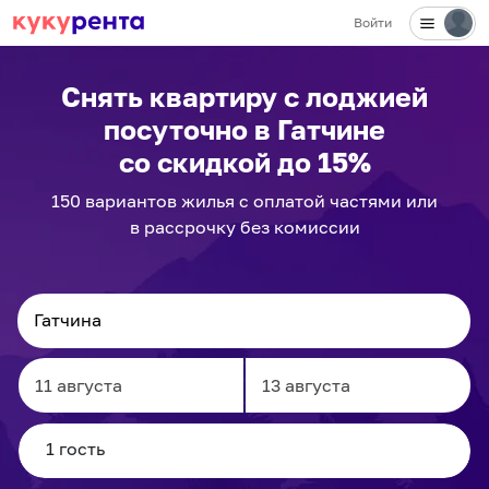
Войти
✕
Снять квартиру с лоджией
посуточно
в Гатчине
со скидкой до 15%
150
вариантов
жилья с оплатой частями или
в рассрочку без комиссии
Navigate
Navigate
forward
backward
to
to