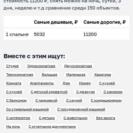
стоимость
11200
₽, снять можно на ночь, сутки, 3
дня, неделю и т.д сравнение среди
150
объектов
.
Самые дешевые, ₽
Самые дорогие, ₽
1 спальня
5032
11200
Вместе с этим ищут:
Студия
Однокомнатная
Двухкомнатная
Трехкомнатная
Большая
Маленькая
Квартира
Комната
Апартаменты
Дом
Номер
С кухней
С кухней
С детской кроваткой
С джакузи
С камином
С балконом
С парковкой
С сауной
С кондиционером
Со стиральной машиной
С посудомоечной машиной
С интернетом
С детьми
С животными
Без залога
На ночь
С отчетными документами