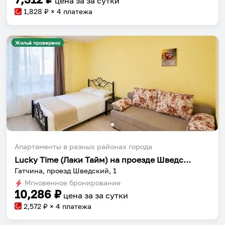
цена за
за сутки
1,828
₽ × 4 платежа
Жильё проверено
Собери путешествие без сложностей
Сохраняй места, повторяй маршруты, находи
компанию и бронируй жильё в одном
приложении.
Апартаменты в разных районах города
Lucky Time (Лаки Тайм) на проезде Шведский
Гатчина, проезд Шведский, 1
Установить приложение
Мгновенное бронирование
10,286
₽
цена за
за сутки
2,572
₽ × 4 платежа