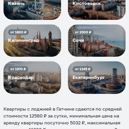
Казань
Кисловодск
от
1800
₽
от
2300
₽
Калининград
Сочи
от
1970
₽
от
1345
₽
Краснодар
Екатеринбург
Квартиры с лоджией в Гатчине
сдаются по средней
стоимости
12580
₽ за сутки, минимальная цена на
аренду квартиры посуточно
5032
₽, максимальная