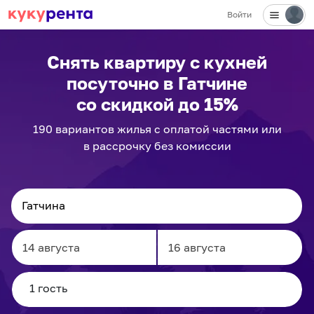
Войти
✕
Снять квартиру с кухней
посуточно
в Гатчине
со скидкой до 15%
190
вариантов
жилья с оплатой частями или
в рассрочку без комиссии
Navigate
Navigate
forward
backward
to
to