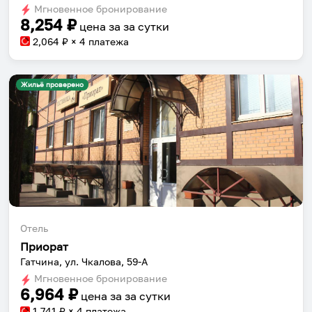
Мгновенное бронирование
changing
changing
8,254
₽
цена за
за сутки
dates.
dates.
2,064
₽ × 4 платежа
Жильё проверено
Отель
Приорат
Гатчина, ул. Чкалова, 59-А
Мгновенное бронирование
6,964
₽
цена за
за сутки
1,741
₽ × 4 платежа