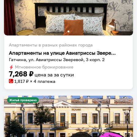
Апартаменты в разных районах города
Апартаменты на улице Авиатриссы Зверевой 3к2
Гатчина, ул. Авиатриссы Зверевой, 3 корп. 2
Мгновенное бронирование
7,268
₽
цена за
за сутки
1,817
₽ × 4 платежа
Жильё проверено