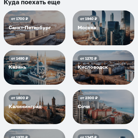
приезжать еще...
Куда поехать еще
от
1700
₽
от
1940
₽
Санкт-Петербург
Москва
от
1490
₽
от
1270
₽
Казань
Кисловодск
от
1800
₽
от
2300
₽
Калининград
Сочи
от
1970
₽
от
1345
₽