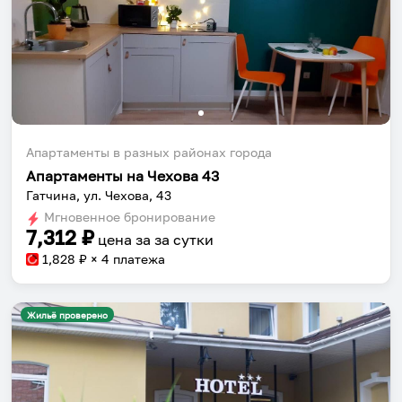
Собери путешествие без сложностей
Сохраняй места, повторяй маршруты, находи
компанию и бронируй жильё в одном
приложении.
Апартаменты в разных районах города
Апартаменты на Чехова 43
Гатчина, ул. Чехова, 43
Установить приложение
Мгновенное бронирование
7,312
₽
цена за
за сутки
1,828
₽ × 4 платежа
Жильё проверено