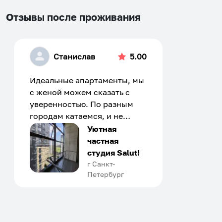
Отзывы после проживания
Станислав
5.00
Идеальные апартаменты, мы
с женой можем сказать с
уверенностью. По разным
городам катаемся, и не
только в России. Сервис на
Уютная
отличном уровне. Хозяин
частная
апартаментов доброй души
студия Salut!
человек, всегда можно
г Санкт-
Петербург
договориться, подскажет
что как и почему.
Рекомендуем на 100% и вам,
и друзьям и сами будем