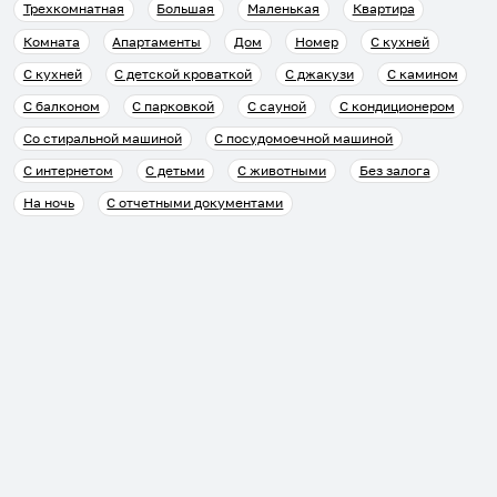
Трехкомнатная
Большая
Маленькая
Квартира
Комната
Апартаменты
Дом
Номер
С кухней
С кухней
С детской кроваткой
С джакузи
С камином
С балконом
С парковкой
С сауной
С кондиционером
Со стиральной машиной
С посудомоечной машиной
С интернетом
С детьми
С животными
Без залога
На ночь
С отчетными документами