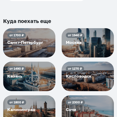
что как и почему.
Рекомендуем на 100% и вам,
и друзьям и сами будем
приезжать еще...
Куда поехать еще
от
1700
₽
от
1940
₽
Санкт-Петербург
Москва
от
1490
₽
от
1270
₽
Казань
Кисловодск
от
1800
₽
от
2300
₽
Калининград
Сочи