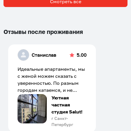
Смотреть все
Отзывы после проживания
Станислав
5.00
Идеальные апартаменты, мы
с женой можем сказать с
уверенностью. По разным
городам катаемся, и не
только в России. Сервис на
Уютная
отличном уровне. Хозяин
частная
апартаментов доброй души
студия Salut!
человек, всегда можно
г Санкт-
Петербург
договориться, подскажет