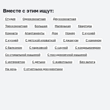
Вместе с этим ищут:
Студия
Однокомнатная
Двухкомнатная
Трехкомнатная
Большая
Маленькая
Квартира
Комната
Апартаменты
Дом
Номер
С кухней
С кухней
С детской кроваткой
С джакузи
С камином
С балконом
С парковкой
С сауной
С кондиционером
Со стиральной машиной
С посудомоечной машиной
С интернетом
С детьми
С животными
Без залога
На ночь
С отчетными документами