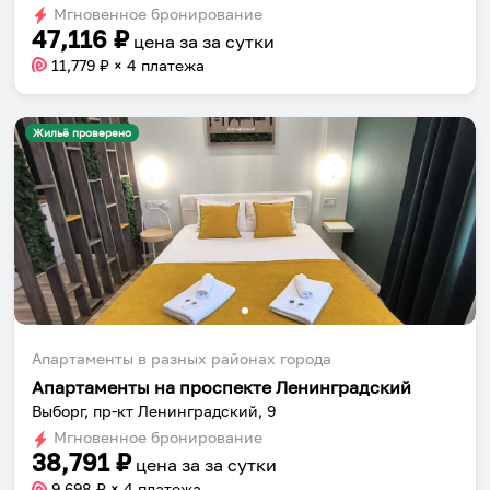
Мгновенное бронирование
changing
changing
47,116
₽
цена за
за сутки
dates.
dates.
11,779
₽ × 4 платежа
Жильё проверено
Апартаменты в разных районах города
Апартаменты на проспекте Ленинградский
Выборг, пр-кт Ленинградский, 9
Мгновенное бронирование
38,791
₽
цена за
за сутки
9,698
₽ × 4 платежа