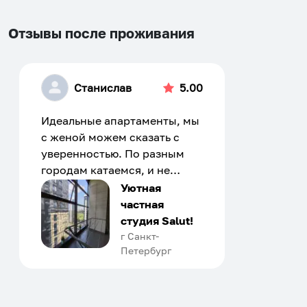
Отзывы после проживания
Станислав
5.00
Идеальные апартаменты, мы
с женой можем сказать с
уверенностью. По разным
городам катаемся, и не
только в России. Сервис на
Уютная
отличном уровне. Хозяин
частная
апартаментов доброй души
студия Salut!
человек, всегда можно
г Санкт-
Петербург
договориться, подскажет
что как и почему.
Рекомендуем на 100% и вам,
и друзьям и сами будем