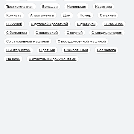
Трехкомнатная
Большая
Маленькая
Квартира
Комната
Апартаменты
Дом
Номер
С кухней
С кухней
С детской кроваткой
С джакузи
С камином
С балконом
С парковкой
С сауной
С кондиционером
Со стиральной машиной
С посудомоечной машиной
С интернетом
С детьми
С животными
Без залога
На ночь
С отчетными документами