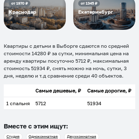
от
1970
₽
от
1345
₽
Краснодар
Екатеринбург
Квартиры с детьми в Выборге
сдаются по средней
стоимости
14280
₽ за сутки, минимальная цена на
аренду квартиры посуточно
5712
₽, максимальная
стоимость
51934
₽, снять можно на ночь, сутки, 3
дня, неделю и т.д сравнение среди
40
объектов
.
Самые дешевые, ₽
Самые дорогие, ₽
1 спальня
5712
51934
Вместе с этим ищут:
Студия
Однокомнатная
Двухкомнатная