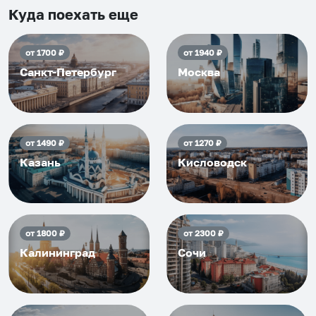
приезжать еще...
Куда поехать еще
от
1700
₽
от
1940
₽
Санкт-Петербург
Москва
от
1490
₽
от
1270
₽
Казань
Кисловодск
от
1800
₽
от
2300
₽
Калининград
Сочи