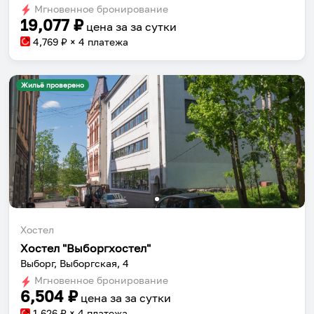
Мгновенное бронирование
changing
changing
19,077
₽
цена за
за сутки
dates.
dates.
4,769
₽ × 4 платежа
Жильё проверено
Хостел
Хостел "Выборгхостел"
Выборг, Выборгская, 4
Мгновенное бронирование
6,504
₽
цена за
за сутки
1,626
₽ × 4 платежа