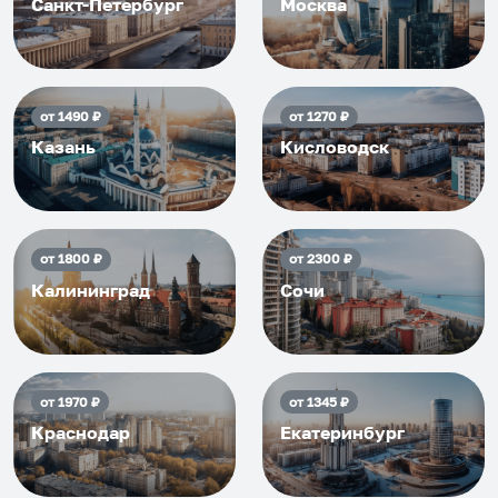
Санкт-Петербург
Москва
от
1490
₽
от
1270
₽
Казань
Кисловодск
от
1800
₽
от
2300
₽
Калининград
Сочи
от
1970
₽
от
1345
₽
Краснодар
Екатеринбург