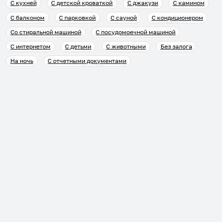
С кухней
С детской кроваткой
С джакузи
С камином
С балконом
С парковкой
С сауной
С кондиционером
Со стиральной машиной
С посудомоечной машиной
С интернетом
С детьми
С животными
Без залога
На ночь
С отчетными документами