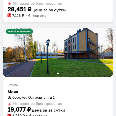
Мгновенное бронирование
changing
changing
28,451
₽
цена за
за сутки
dates.
dates.
7,113
₽ × 4 платежа
Жильё проверено
Отель
Маяк
Выборг, ул. Островная, д 1
Мгновенное бронирование
19,077
₽
цена за
за сутки
4,769
₽ × 4 платежа