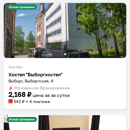
Жильё проверено
Хостел
Хостел "Выборгхостел"
Выборг, Выборгская, 4
Мгновенное бронирование
2,168
₽
цена за
за сутки
542
₽ × 4 платежа
Жильё проверено