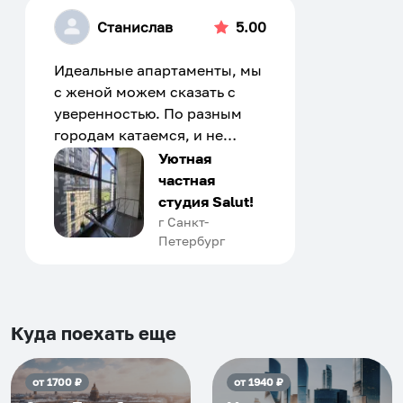
Станислав
5.00
Идеальные апартаменты, мы
с женой можем сказать с
уверенностью. По разным
городам катаемся, и не
только в России. Сервис на
Уютная
отличном уровне. Хозяин
частная
апартаментов доброй души
студия Salut!
человек, всегда можно
г Санкт-
Петербург
договориться, подскажет
что как и почему.
Рекомендуем на 100% и вам,
и друзьям и сами будем
приезжать еще...
Куда поехать еще
от
1700
₽
от
1940
₽