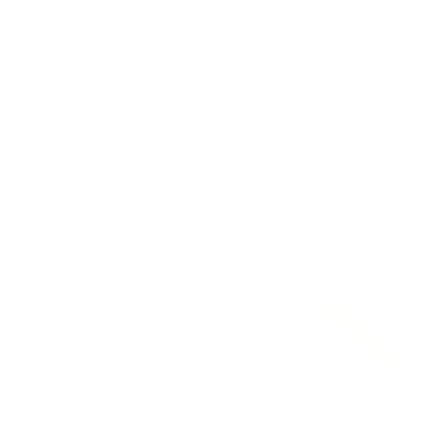
Апартаменты в разных районах города
Апартаменты Ульберг
Выборг, пр-кт Ленинградский,10
Мгновенное бронирование
14,282
₽
цена за
за сутки
3,571
₽ × 4 платежа
Жильё проверено