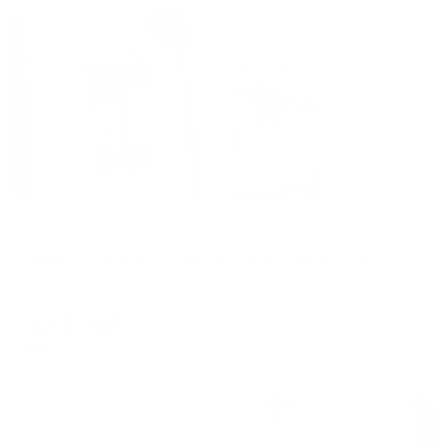
Жильё проверено
Апартаменты в разных районах города
WWelcome (ВВелком) на улице Крепостная
Выборг, ул. Крепостная, 41
Мгновенное бронирование
12,854
₽
цена за
за сутки
3,214
₽ × 4 платежа
Жильё проверено