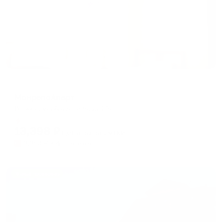
Гостевой дом
МонрепоАпарт
Выборг, ул. Ардашева, д. 17а
Мгновенное бронирование
13,398
₽
цена за
за сутки
3,350
₽ × 4 платежа
Жильё проверено