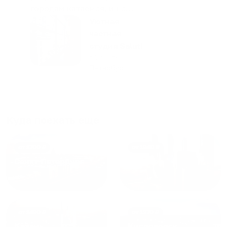
городам катаемся, и не
только в России. Сервис на
Уютная
отличном уровне. Хозяин
частная
апартаментов доброй души
студия Salut!
человек, всегда можно
г Санкт-
Петербург
договориться, подскажет
что как и почему.
Рекомендуем на 100% и вам,
и друзьям и сами будем
приезжать еще...
Куда поехать еще
от
1700
₽
от
1940
₽
Санкт-Петербург
Москва
от
1490
₽
от
1270
₽
Казань
Кисловодск