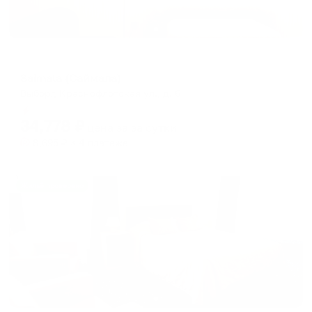
Отель
Saimala (Саймала)
Выборг, Краснофлотская ул., д. 6
Мгновенное бронирование
34,778
₽
цена за
за сутки
8,695
₽ × 4 платежа
Жильё проверено