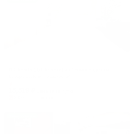
Жильё проверено
Апартаменты в разных районах города
DD-Aparts (ДД-Апартс) на Ленинградском шоссе
Выборг, ш. Ленинградское, 34
Мгновенное бронирование
15,519
₽
цена за
за сутки
3,880
₽ × 4 платежа
Жильё проверено