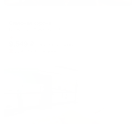
Отель
Северная корона
Выборг, ул. Сборная, д.4-a
Мгновенное бронирование
9,549
₽
цена за
за сутки
2,387
₽ × 4 платежа
Жильё проверено
Апартаменты в разных районах города