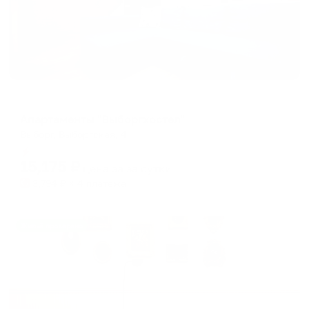
Апарт-отель
Апартаменты "Выборгхостел"
Выборг, Выборгская, 4
Мгновенное бронирование
15,175
₽
цена за
за сутки
3,794
₽ × 4 платежа
Жильё проверено