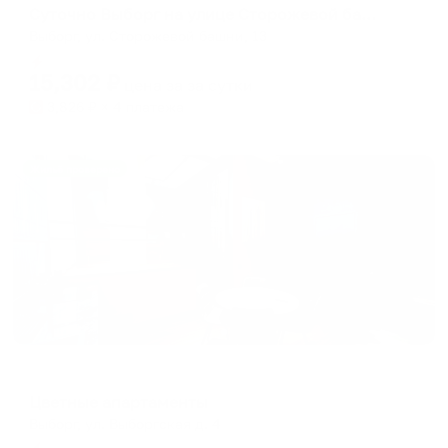
Суточно Выборг на улице Сторожевой башни
Выборг, ул. Сторожевой башни, 13
Мгновенное бронирование
15,302
₽
цена за
за сутки
3,826
₽ × 4 платежа
Жильё проверено
Мини-отель
Цветные апартаменты
Выборг, ул. Выборгская д. 4
Мгновенное бронирование