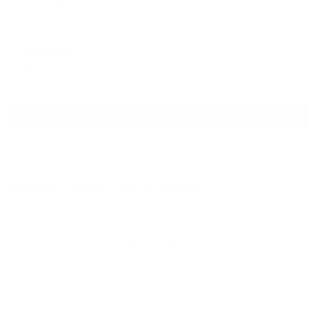
Inkeri Apartment (Инкери Апартмент) на улице Тургенева
Выборг, ул. Тургенева, 8
Мгновенное бронирование
19,416
₽
цена за
за сутки
4,854
₽ × 4 платежа
Смотреть все
Отзывы после проживания
Станислав
5.00
Идеальные апартаменты, мы
с женой можем сказать с
уверенностью. По разным