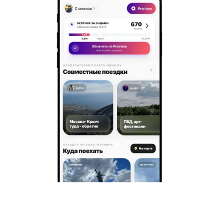
Жильё проверено
Апартаменты в разных районах города
Апартаменты на улице Краснофлотская 4а
Выборг, Краснофлотская улица, 4а
Мгновенное бронирование
23,872
₽
цена за
за сутки
5,968
₽ × 4 платежа
Жильё проверено