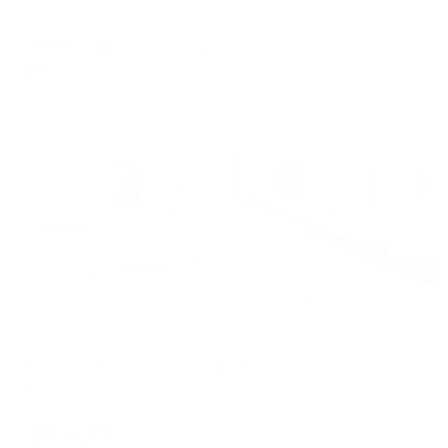
Мгновенное бронирование
15,953
₽
цена за
за сутки
3,988
₽ × 4 платежа
Жильё проверено
Апартаменты в разных районах города
Суточно Выборг на улице Ленина 7
Выборг, ул. Ленина, 7
Мгновенное бронирование
14,027
₽
цена за
за сутки