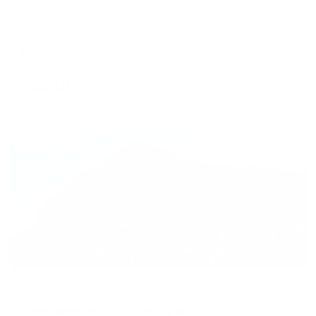
Отель
Виктория
Выборг, набережная 40-летия ВЛКСМ,д.1.
Мгновенное бронирование
41,519
₽
цена за
за сутки
10,380
₽ × 4 платежа
Жильё проверено
Апартаменты в разных районах города
Апартаменты Full House Apart