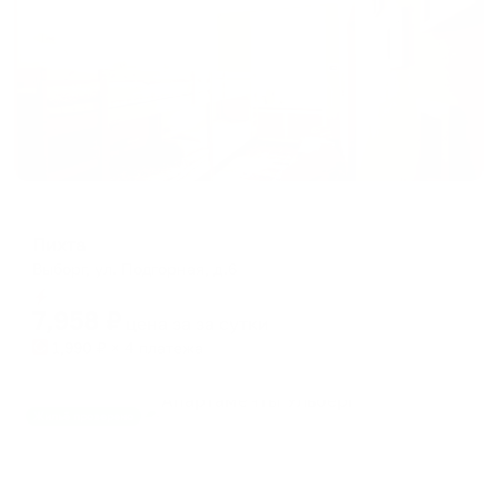
Меблированные комнаты
Пихта
Выборг, ул. Подгорная, д.6
Мгновенное бронирование
7,958
₽
цена за
за сутки
1,990
₽ × 4 платежа
Жильё проверено