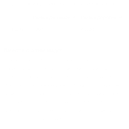
дня, неделю и т.д сравнение среди
300
объектов
.
Самые дешевые, ₽
Самые дорогие, ₽
1 спальня
1904
43134
Вместе с этим ищут:
Студия
Однокомнатная
Двухкомнатная
Трехкомнатная
Большая
Маленькая
Квартира
Комната
Апартаменты
Дом
Номер
С кухней
С кухней
С детской кроваткой
С джакузи
С камином
С балконом
С парковкой
С сауной
С кондиционером
Со стиральной машиной
С посудомоечной машиной
С интернетом
С детьми
С животными
Без залога
На ночь
С отчетными документами