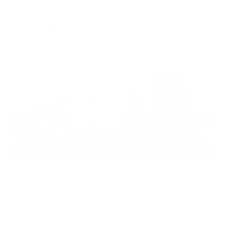
Выборг, 188800, Ленинградская обл, Выборг, ул. Ильинская, 3
Мгновенное бронирование
15,700
₽
цена за
за сутки
3,925
₽ × 4 платежа
Жильё проверено
Отель
Маяк
Выборг, ул. Островная, д 1
Мгновенное бронирование
22,443
₽