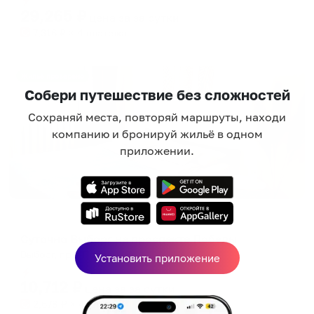
29,265
₽
цена за
за сутки
7,316
₽ × 4 платежа
Жильё проверено
Собери путешествие без сложностей
Сохраняй места, повторяй маршруты, находи
компанию и бронируй жильё в одном
приложении.
Апартаменты в разных районах города
Суточно Выборг на проспекте Победы
Выборг, пр-т Победы, 9
Установить приложение
Мгновенное бронирование
10,712
₽
цена за
за сутки
2,678
₽ × 4 платежа