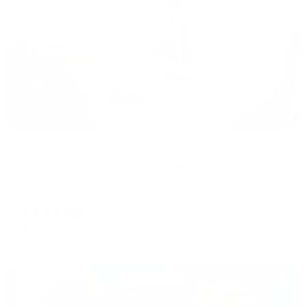
Жильё проверено
Апартаменты в разных районах города
Суточно Выборг на улице Крепостная 3
Выборг, ул. Крепостная, 3
Мгновенное бронирование
14,027
₽
цена за
за сутки
3,507
₽ × 4 платежа
Жильё проверено