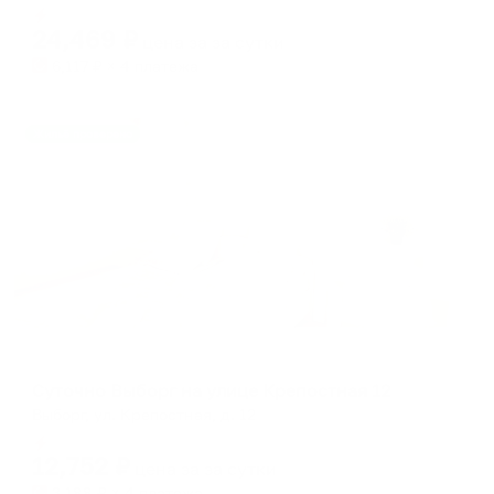
Мгновенное бронирование
changing
changing
24,469
₽
цена за
за сутки
dates.
dates.
6,117
₽ × 4 платежа
Жильё проверено
Апартаменты в разных районах города
Суточно Выборг на улице Крепостная 12
Выборг, ул. Крепостная, д. 12
Мгновенное бронирование
12,752
₽
цена за
за сутки
3,188
₽ × 4 платежа