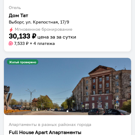
Отель
Дом Тат
Выборг, ул. Крепостная, 17/9
Мгновенное бронирование
30,133
₽
цена за
за сутки
7,533
₽ × 4 платежа
Жильё проверено
Апартаменты в разных районах города
Собери путешествие без сложностей
Full House Apart Апартаменты