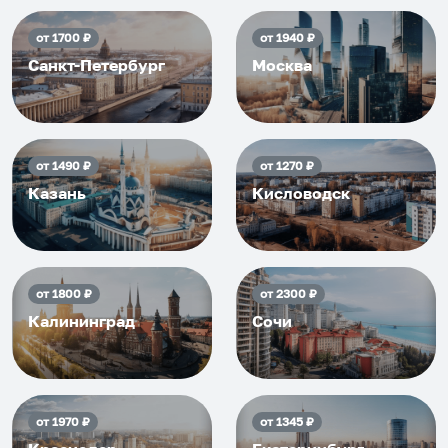
от
1700
₽
от
1940
₽
Санкт-Петербург
Москва
от
1490
₽
от
1270
₽
Казань
Кисловодск
от
1800
₽
от
2300
₽
Калининград
Сочи
от
1970
₽
от
1345
₽