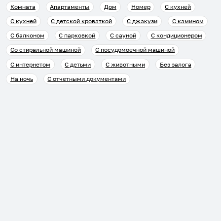
Комната
Апартаменты
Дом
Номер
С кухней
С кухней
С детской кроваткой
С джакузи
С камином
С балконом
С парковкой
С сауной
С кондиционером
Со стиральной машиной
С посудомоечной машиной
С интернетом
С детьми
С животными
Без залога
На ночь
С отчетными документами