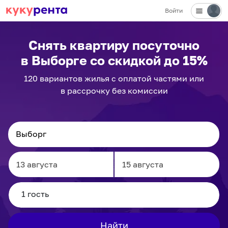
Войти
✕
Снять квартиру посуточно
в Выборге
со скидкой до 15%
120
вариантов
жилья с оплатой частями или
в рассрочку без комиссии
Navigate
Navigate
forward
backward
to
to
interact
interact
Найти