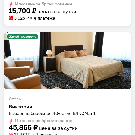
dates.
Мгновенное бронирование
dates.
15,700
₽
цена за
за сутки
3,925
₽ × 4 платежа
Жильё проверено
Отель
Виктория
Выборг, набережная 40-летия ВЛКСМ,д.1.
Мгновенное бронирование
45,866
₽
цена за
за сутки
11,467
₽ × 4 платежа