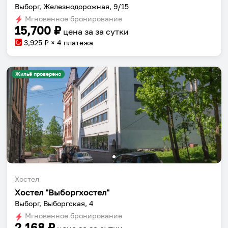
Выборг, Железнодорожная, 9/15
Сохраняй места, повторяй маршруты, находи
Мгновенное бронирование
компанию и бронируй жильё в одном
15,700
₽
цена за
за сутки
приложении.
3,925
₽ × 4 платежа
Жильё проверено
Установить приложение
Хостел
Хостел "Выборгхостел"
Выборг, Выборгская, 4
Мгновенное бронирование
2,168
₽