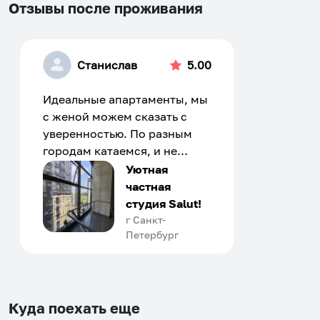
Отзывы после проживания
Станислав
5.00
Идеальные апартаменты, мы
с женой можем сказать с
уверенностью. По разным
городам катаемся, и не
только в России. Сервис на
Уютная
отличном уровне. Хозяин
частная
апартаментов доброй души
студия Salut!
человек, всегда можно
г Санкт-
Петербург
договориться, подскажет
что как и почему.
Рекомендуем на 100% и вам,
и друзьям и сами будем
приезжать еще...
Куда поехать еще