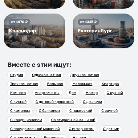
от
1970
₽
от
1345
₽
Краснодар
Екатеринбург
Вместе с этим ищут:
Студия
Однокомнатная
Двухкомнатная
Трехкомнатная
Большая
Маленькая
Квартира
Комната
Апартаменты
Дом
Номер
С кухней
С кухней
С детской кроваткой
С джакузи
С камином
С балконом
С парковкой
С сауной
С кондиционером
Со стиральной машиной
С посудомоечной машиной
С интернетом
С детьми
С животными
Без залога
На ночь