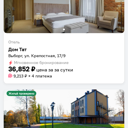
Отель
Дом Тат
Выборг, ул. Крепостная, 17/9
Мгновенное бронирование
36,852
₽
цена за
за сутки
9,213
₽ × 4 платежа
Жильё проверено