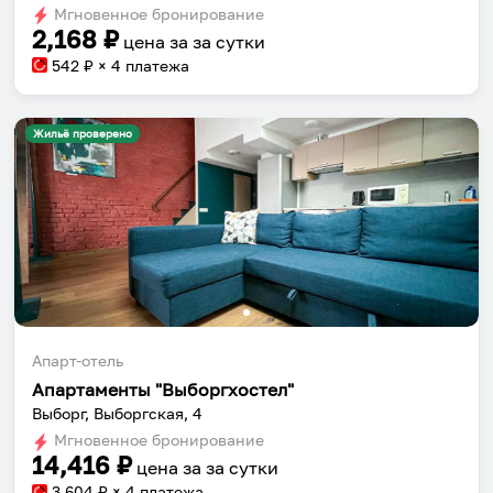
Мгновенное бронирование
changing
changing
2,168
₽
цена за
за сутки
dates.
dates.
542
₽ × 4 платежа
Жильё проверено
Апарт-отель
Апартаменты "Выборгхостел"
Выборг, Выборгская, 4
Мгновенное бронирование
14,416
₽
цена за
за сутки
3,604
₽ × 4 платежа