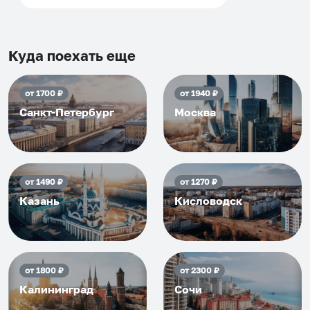
что как и почему.
Рекомендуем на 100% и вам,
и друзьям и сами будем
Куда поехать еще
приезжать еще...
от
1700
₽
от
1940
₽
Санкт-Петербург
Москва
от
1490
₽
от
1270
₽
Казань
Кисловодск
от
1800
₽
от
2300
₽
Калининград
Сочи