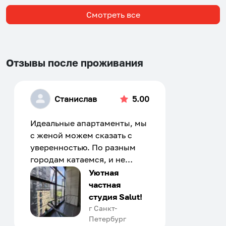
Смотреть все
Отзывы после проживания
Станислав
5.00
Идеальные апартаменты, мы
с женой можем сказать с
уверенностью. По разным
городам катаемся, и не
только в России. Сервис на
Уютная
отличном уровне. Хозяин
частная
апартаментов доброй души
студия Salut!
человек, всегда можно
г Санкт-
Петербург
договориться, подскажет