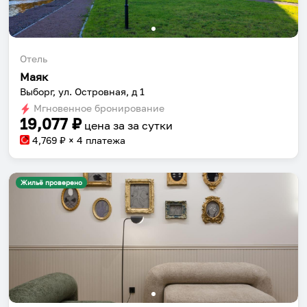
Отель
Маяк
Выборг, ул. Островная, д 1
Мгновенное бронирование
19,077
₽
цена за
за сутки
4,769
₽ × 4 платежа
Жильё проверено
Собери путешествие без сложностей
Сохраняй места, повторяй маршруты, находи
компанию и бронируй жильё в одном