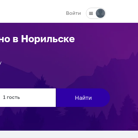
Войти
чно
в Норильске
у
Найти