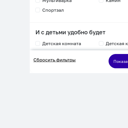
Мультиварка
Камин
Спортзал
И с детьми удобно будет
Детская комната
Детская 
Столик для
Двухъяру
Сбросить фильтры
кормления
кровать
Показа
Пеленальный стол
Игровая приставка