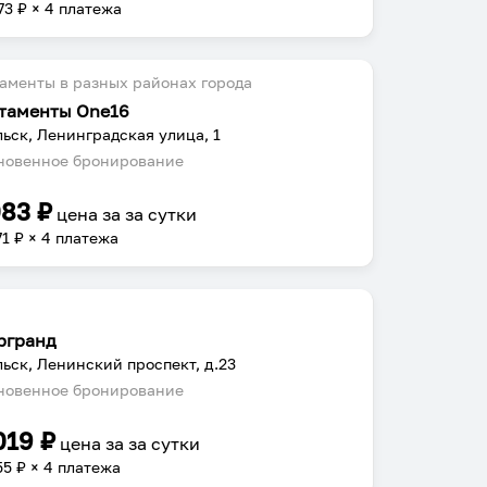
73
₽ × 4 платежа
аменты в разных районах города
таменты One16
ьск, Ленинградская улица, 1
овенное бронирование
083
₽
цена за
за сутки
71
₽ × 4 платежа
ргранд
ьск, Ленинский проспект, д.23
овенное бронирование
019
₽
цена за
за сутки
55
₽ × 4 платежа