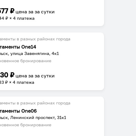
577
₽
цена за
за сутки
44
₽ × 4 платежа
аменты в разных районах города
таменты One14
ьск, улица Завенягина, 4к1
овенное бронирование
130
₽
цена за
за сутки
83
₽ × 4 платежа
аменты в разных районах города
таменты One06
ьск, Ленинский проспект, 31к1
овенное бронирование