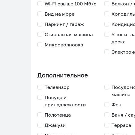
Wi-Fi свыше 100 Мб/с
Балкон /
Вид на море
Холодиль
Паркинг / гараж
Кондици
Стиральная машина
Утюг и гл
доска
Микроволновка
Электроч
Дополнительное
Телевизор
Посудом
машина
Посуда и
принадлежности
Фен
Полотенца
Баня / са
Джакузи
Терраса