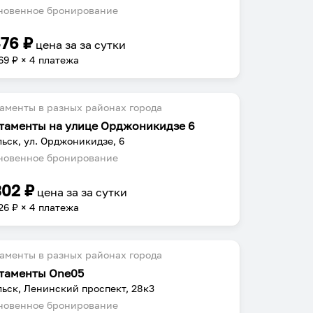
овенное бронирование
476
₽
цена за
за сутки
69
₽ × 4 платежа
аменты в разных районах города
таменты на улице Орджоникидзе 6
ьск, ул. Орджоникидзе, 6
овенное бронирование
302
₽
цена за
за сутки
26
₽ × 4 платежа
аменты в разных районах города
таменты One05
ьск, Ленинский проспект, 28к3
овенное бронирование