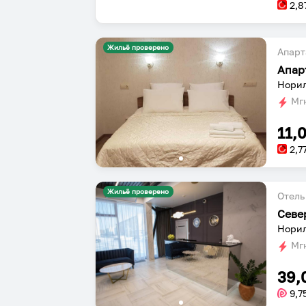
2,8
Жильё проверено
Апарт
Апар
Норил
Мгн
11,
2,7
Жильё проверено
Отель
Севе
Норил
Мгн
39,
9,7