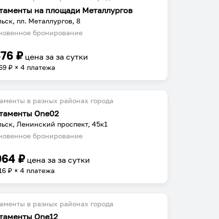
таменты на площади Металлургов
ьск, пл. Металлургов, 8
овенное бронирование
476
₽
цена за
за сутки
69
₽ × 4 платежа
аменты в разных районах города
таменты One02
ьск, Ленинский проспект, 45к1
овенное бронирование
064
₽
цена за
за сутки
16
₽ × 4 платежа
аменты в разных районах города
таменты One12