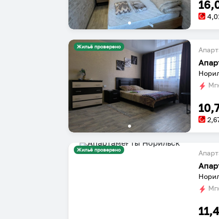
16,
4,0
Жильё проверено
Апарт
Апар
Норил
Мгн
10,
2,6
Жильё проверено
Апарт
Апар
Норил
Мгн
11,