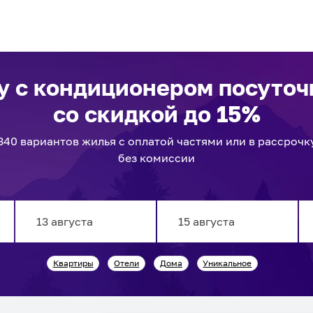
у с кондиционером посуто
со скидкой до 15%
340
вариантов
жилья с оплатой частями или в рассрочк
без комиссии
Navigate
Navigate
Квартиры
Отели
Дома
Уникальное
forward
backward
to
to
interact
interact