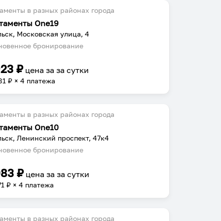
аменты в разных районах города
таменты One19
ьск, Московская улица, 4
овенное бронирование
923
₽
цена за
за сутки
81
₽ × 4 платежа
аменты в разных районах города
таменты One10
ьск, Ленинский проспект, 47к4
овенное бронирование
083
₽
цена за
за сутки
71
₽ × 4 платежа
аменты в разных районах города