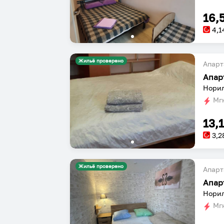
16,
4,1
Жильё проверено
Апарт
Апар
Норил
Мгн
13,
3,2
Жильё проверено
Апарт
Апар
Норил
Мгн