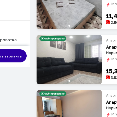
Мгн
11,
2,8
Жильё проверено
кроватка
Апарт
Апар
сная
Норил
ть варианты
Мгн
15,
3,8
Жильё проверено
Апарт
Апар
Норил
Мгн