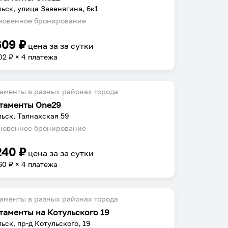
ьск, улица Завенягина, 6к1
овенное бронирование
609
₽
цена за
за сутки
02
₽ × 4 платежа
аменты в разных районах города
таменты One29
ьск, Талнахская 59
овенное бронирование
240
₽
цена за
за сутки
60
₽ × 4 платежа
аменты в разных районах города
таменты на Котульского 19
ьск, пр-д Котульского, 19