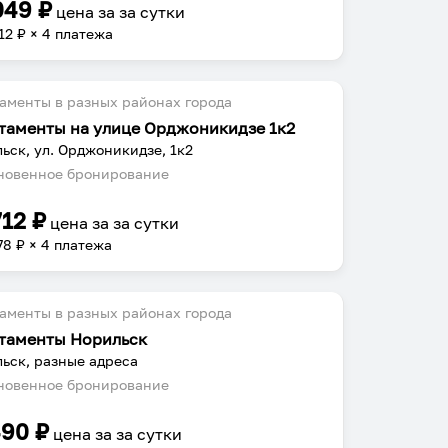
049
₽
цена за
за сутки
12
₽ × 4 платежа
аменты в разных районах города
таменты на улице Орджоникидзе 1к2
ьск, ул. Орджоникидзе, 1к2
овенное бронирование
712
₽
цена за
за сутки
78
₽ × 4 платежа
аменты в разных районах города
таменты Норильск
ьск, разные адреса
овенное бронирование
490
₽
цена за
за сутки