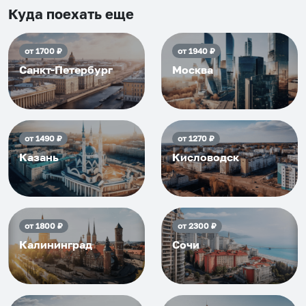
приезжать еще...
Куда поехать еще
от
1700
₽
от
1940
₽
Санкт-Петербург
Москва
от
1490
₽
от
1270
₽
Казань
Кисловодск
от
1800
₽
от
2300
₽
Калининград
Сочи