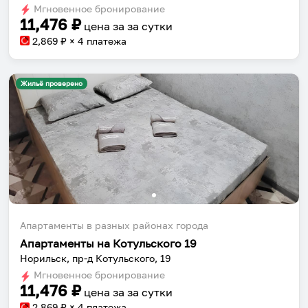
Мгновенное бронирование
changing
changing
11,476
₽
цена за
за сутки
dates.
dates.
2,869
₽ × 4 платежа
Жильё проверено
Апартаменты в разных районах города
Апартаменты на Котульского 19
Норильск, пр-д Котульского, 19
Мгновенное бронирование
11,476
₽
цена за
за сутки
2,869
₽ × 4 платежа