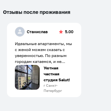
Отзывы после проживания
Станислав
5.00
Идеальные апартаменты, мы
с женой можем сказать с
уверенностью. По разным
городам катаемся, и не
только в России. Сервис на
Уютная
отличном уровне. Хозяин
частная
апартаментов доброй души
студия Salut!
человек, всегда можно
г Санкт-
Петербург
договориться, подскажет
что как и почему.
Рекомендуем на 100% и вам,
и друзьям и сами будем