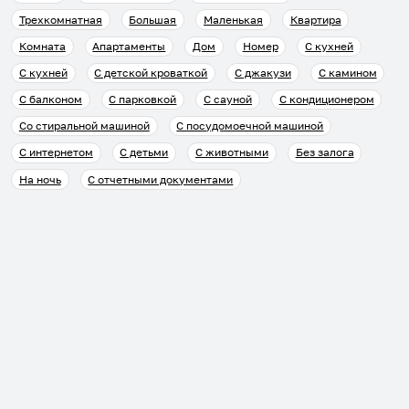
Трехкомнатная
Большая
Маленькая
Квартира
Комната
Апартаменты
Дом
Номер
С кухней
С кухней
С детской кроваткой
С джакузи
С камином
С балконом
С парковкой
С сауной
С кондиционером
Со стиральной машиной
С посудомоечной машиной
С интернетом
С детьми
С животными
Без залога
На ночь
С отчетными документами