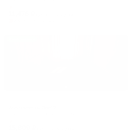
Мгновенное бронирование
11,476
₽
цена за
за сутки
2,869
₽ × 4 платежа
Жильё проверено
Апартаменты в разных районах города
Апартаменты One12
Норильск, улица Завенягина, 6к1
Мгновенное бронирование
15,609
₽
цена за
за сутки