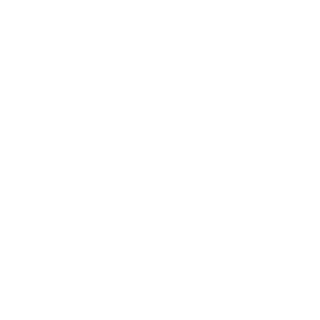
цена за
за сутки
9,755
₽ × 4 платежа
Жильё проверено
Апартаменты в разных районах города
Апартаменты One09
Норильск, Ленинский проспект, 47
Мгновенное бронирование
10,802
₽
цена за
за сутки
2,701
₽ × 4 платежа