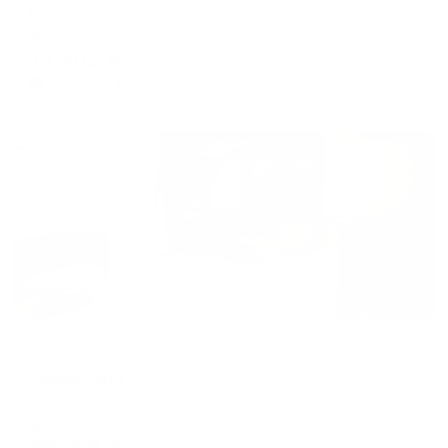
Норильск, ул. Орджоникидзе, 6
Мгновенное бронирование
15,302
₽
цена за
за сутки
3,826
₽ × 4 платежа
Жильё проверено
Отель
Севергранд
Норильск, Ленинский проспект, д.23
Мгновенное бронирование
39,019
₽