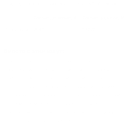
дня, неделю и т.д сравнение среди
340
объектов
.
Самые дешевые, ₽
Самые дорогие, ₽
1 спальня
7640
34272
Вместе с этим ищут:
Студия
Однокомнатная
Двухкомнатная
Трехкомнатная
Большая
Маленькая
Квартира
Комната
Апартаменты
Дом
Номер
С кухней
С кухней
С детской кроваткой
С джакузи
С камином
С балконом
С парковкой
С сауной
С кондиционером
Со стиральной машиной
С посудомоечной машиной
С интернетом
С детьми
С животными
Без залога
На ночь
С отчетными документами