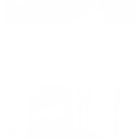
Апартаменты в разных районах города
Апартаменты One28
Норильск, Талнахская улица, 53к1
Мгновенное бронирование
9,118
₽
цена за
за сутки
2,280
₽ × 4 платежа
Жильё проверено