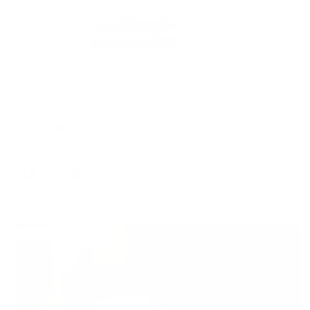
Апартаменты в разных районах города
Апартаменты One14
Норильск, улица Завенягина, 4к1
Мгновенное бронирование
13,130
₽
цена за
за сутки
3,283
₽ × 4 платежа
Жильё проверено