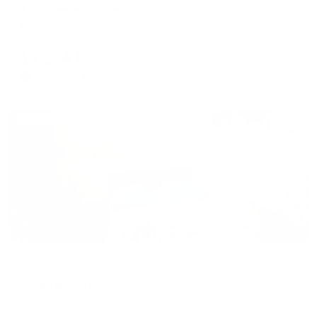
Апартаменты One27
Норильск, Талнахская улица, 41
Мгновенное бронирование
15,554
₽
цена за
за сутки
3,889
₽ × 4 платежа
Жильё проверено
Апартаменты в разных районах города
Апартаменты One06
Норильск, Ленинский проспект, 31к1
Мгновенное бронирование