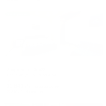
Жильё проверено
Апартаменты в разных районах города
Апартаменты One22
Норильск, улица Нансена, 60
Мгновенное бронирование
11,643
₽
цена за
за сутки
2,911
₽ × 4 платежа