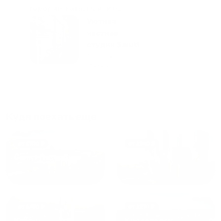
городам катаемся, и не
только в России. Сервис на
Уютная
отличном уровне. Хозяин
частная
апартаментов доброй души
студия Salut!
человек, всегда можно
г Санкт-
Петербург
договориться, подскажет
что как и почему.
Рекомендуем на 100% и вам,
и друзьям и сами будем
приезжать еще...
Куда поехать еще
от
1700
₽
от
1940
₽
Санкт-Петербург
Москва
от
1490
₽
от
1270
₽
Казань
Кисловодск