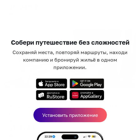
16,049
₽
цена за
за сутки
4,012
₽ × 4 платежа
Жильё проверено
Собери путешествие без сложностей
Сохраняй места, повторяй маршруты, находи
компанию и бронируй жильё в одном
приложении.
Апартаменты в разных районах города
Апартаменты на улице Комсомольская 48А
Норильск, ул. Комсомольская, 48А
Установить приложение
Мгновенное бронирование
11,476
₽
цена за
за сутки
2,869
₽ × 4 платежа