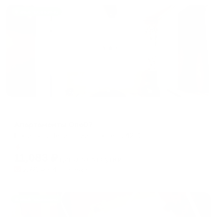
Жильё проверено
Апартаменты в разных районах города
Апартаменты One07
Норильск, Ленинский проспект, 42к1
Мгновенное бронирование
11,083
₽
цена за
за сутки
2,771
₽ × 4 платежа
Жильё проверено