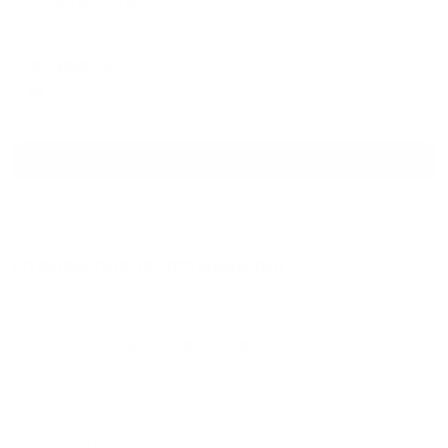
Апартаменты One01
Норильск, улица Кирова, 38
Мгновенное бронирование
9,399
₽
цена за
за сутки
2,350
₽ × 4 платежа
Смотреть все
Отзывы после проживания
Станислав
5.00
Идеальные апартаменты, мы
с женой можем сказать с
уверенностью. По разным