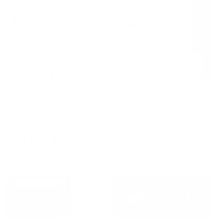
Апартаменты в разных районах города
Люкс на улице Завенягина 6
Норильск, ул. Завенягина, 6
Мгновенное бронирование
14,027
₽
цена за
за сутки
3,507
₽ × 4 платежа
Жильё проверено