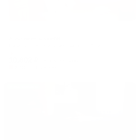
Апартаменты в разных районах города
Апартаменты One08
Норильск, на Ленинском проспекте, 45к2
Мгновенное бронирование
10,802
₽
цена за
за сутки
2,701
₽ × 4 платежа
Жильё проверено