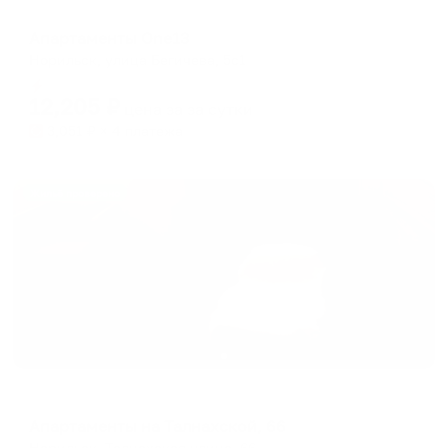
Апартаменты в разных районах города
Апартаменты One13
Норильск, улица Бегичева, 5с1
Мгновенное бронирование
12,205
₽
цена за
за сутки
3,051
₽ × 4 платежа
Жильё проверено
Апартаменты в разных районах города
Апартаменты на Талнахской, 66
Норильск, Талнахская улица, 66