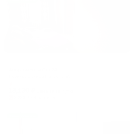
Жильё проверено
Апартаменты в разных районах города
Апартаменты One24
Норильск, улица Нансена, 98
Мгновенное бронирование
13,130
₽
цена за
за сутки
3,283
₽ × 4 платежа
Жильё проверено