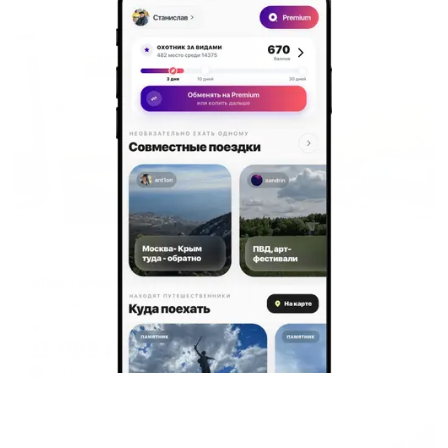
Жильё проверено
Апартаменты в разных районах города
Апартаменты One10
Норильск, Ленинский проспект, 47к4
Мгновенное бронирование
11,083
₽
цена за
за сутки
2,771
₽ × 4 платежа
Жильё проверено