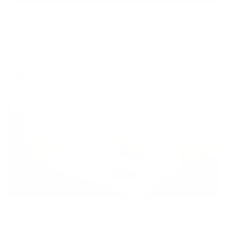
Апартаменты в разных районах города
Апартаменты на улице Орджоникидзе 1к2
Норильск, ул. Орджоникидзе, 1к2
Мгновенное бронирование
10,712
₽
цена за
за сутки
2,678
₽ × 4 платежа
Жильё проверено
Апартаменты в разных районах города