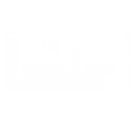
Мгновенное бронирование
changing
changing
11,083
₽
цена за
за сутки
dates.
dates.
2,771
₽ × 4 платежа
Жильё проверено
Апартаменты в разных районах города
Апартаменты на улице Бегичева 13
Норильск, ул. Бегичева, 13
Мгновенное бронирование
14,027
₽
цена за
за сутки
3,507
₽ × 4 платежа