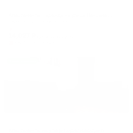
Апартаменты в разных районах города
Апартаменты Надежда на улице Нансена 54
Норильск, ул. Нансена, д.54
Мгновенное бронирование
14,027
₽
цена за
за сутки
3,507
₽ × 4 платежа
Жильё проверено
Апартаменты в разных районах города
Апартаменты на улице Орджоникидзе 6