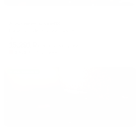
Апартаменты в разных районах города
Апартаменты One03
Норильск, Ленинский проспект, 17
Мгновенное бронирование
15,291
₽
цена за
за сутки
3,823
₽ × 4 платежа
Жильё проверено
Апартаменты в разных районах города