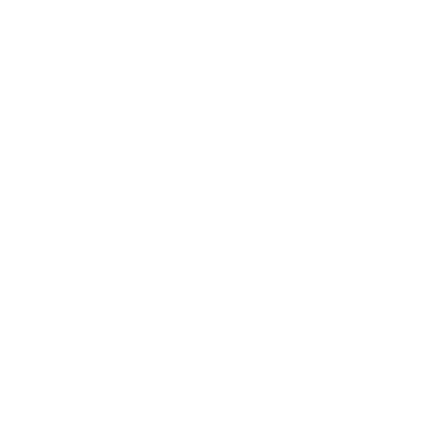
Апартаменты в разных районах города
Апартаменты One31
Норильск, ул. Нансена, 40
Мгновенное бронирование
8,699
₽
цена за
за сутки
2,175
₽ × 4 платежа
Жильё проверено