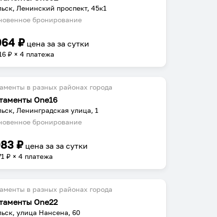
ьск, Ленинский проспект, 45к1
овенное бронирование
064
₽
цена за
за сутки
16
₽ × 4 платежа
аменты в разных районах города
таменты One16
ьск, Ленинградская улица, 1
овенное бронирование
083
₽
цена за
за сутки
71
₽ × 4 платежа
аменты в разных районах города
таменты One22
ьск, улица Нансена, 60