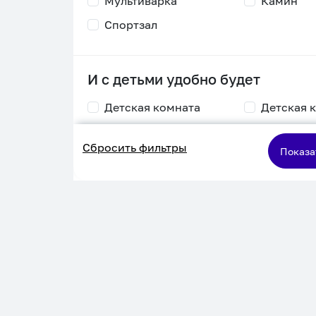
Мультиварка
Камин
Спортзал
И с детьми удобно будет
Детская комната
Детская 
Столик для
Двухъяру
Сбросить фильтры
кормления
кровать
Показа
Пеленальный стол
Игровая приставка