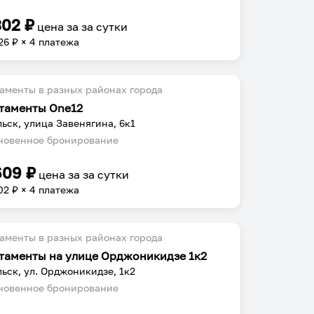
302
₽
цена за
за сутки
26
₽ × 4 платежа
аменты в разных районах города
таменты One12
ьск, улица Завенягина, 6к1
овенное бронирование
609
₽
цена за
за сутки
02
₽ × 4 платежа
аменты в разных районах города
таменты на улице Орджоникидзе 1к2
ьск, ул. Орджоникидзе, 1к2
овенное бронирование