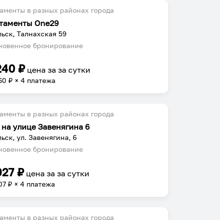
аменты в разных районах города
таменты One29
ьск, Талнахская 59
овенное бронирование
240
₽
цена за
за сутки
60
₽ × 4 платежа
аменты в разных районах города
 на улице Завенягина 6
ьск, ул. Завенягина, 6
овенное бронирование
027
₽
цена за
за сутки
07
₽ × 4 платежа
аменты в разных районах города