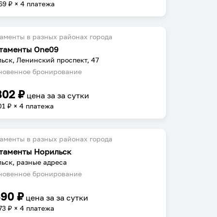
69
₽ × 4 платежа
аменты в разных районах города
таменты One09
ьск, Ленинский проспект, 47
овенное бронирование
802
₽
цена за
за сутки
01
₽ × 4 платежа
аменты в разных районах города
таменты Норильск
ьск, разные адреса
овенное бронирование
490
₽
цена за
за сутки
73
₽ × 4 платежа