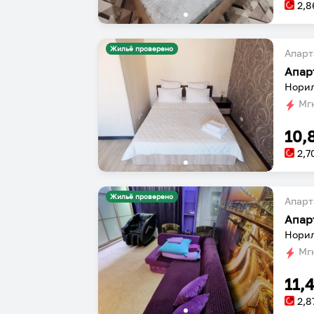
2,8
Жильё проверено
Апарт
Апар
Норил
Мгн
10,
2,7
Жильё проверено
Апарт
Апар
Норил
Мгн
11,
2,8