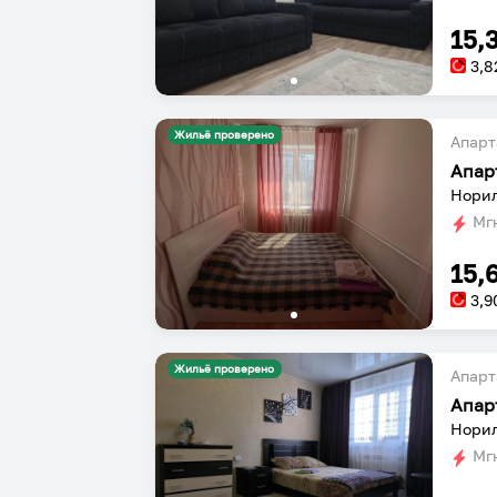
15,
3,8
Жильё проверено
Апарт
Апар
Норил
Мгн
15,
3,9
Жильё проверено
Апарт
Апар
Норил
Мгн