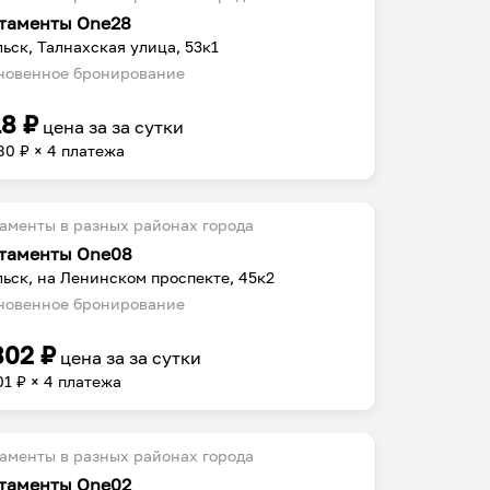
таменты One28
ьск, Талнахская улица, 53к1
овенное бронирование
18
₽
цена за
за сутки
80
₽ × 4 платежа
аменты в разных районах города
таменты One08
ьск, на Ленинском проспекте, 45к2
овенное бронирование
802
₽
цена за
за сутки
01
₽ × 4 платежа
аменты в разных районах города
таменты One02