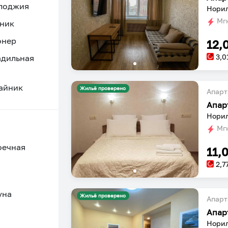
 лоджия
Норил
Мгн
ник
онер
12,
3,0
адильная
айник
Жильё проверено
Апарт
Апар
Норил
Мгн
оечная
11,
2,7
уна
Жильё проверено
Апарт
Апар
Норил