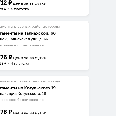
712
₽
цена за
за сутки
78
₽ × 4 платежа
аменты в разных районах города
таменты на Талнахской, 66
ьск, Талнахская улица, 66
овенное бронирование
476
₽
цена за
за сутки
69
₽ × 4 платежа
аменты в разных районах города
таменты на Котульского 19
ьск, пр-д Котульского, 19
овенное бронирование
476
₽
цена за
за сутки