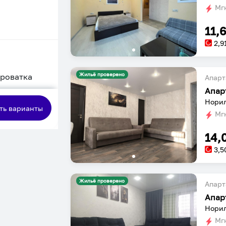
Мгн
11,
2,9
Жильё проверено
кроватка
Апарт
Апар
сная
Норил
ть варианты
Мгн
14,
3,5
Жильё проверено
Апарт
Апар
Норил
Мгн