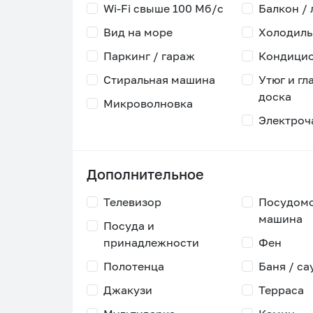
Wi-Fi свыше 100 Мб/с
Балкон /
Вид на море
Холодиль
Паркинг / гараж
Кондици
Стиральная машина
Утюг и гл
доска
Микроволновка
Электроч
Дополнительное
Телевизор
Посудом
машина
Посуда и
принадлежности
Фен
Полотенца
Баня / са
Джакузи
Терраса