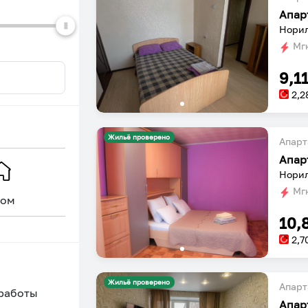
dates.
dates.
Апар
Норил
Мгн
9,1
2,2
Жильё проверено
Апарт
Апар
Норил
Мгн
ом
Уникальное
10,
2,7
Жильё проверено
Апарт
 работы
Апар