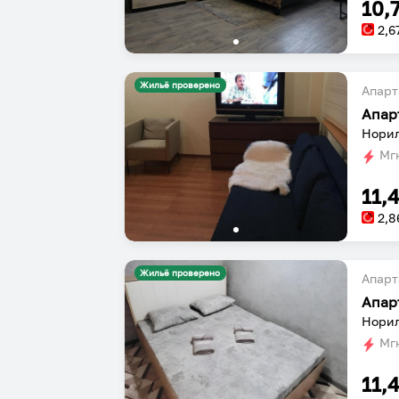
10,
2,6
Жильё проверено
Апарт
Апар
Норил
Мгн
11,
2,8
Жильё проверено
Апарт
Апар
Норил
Мгн
11,