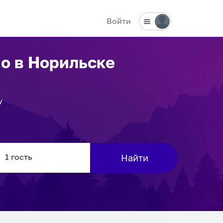
Войти
но
в Норильске
у
Найти