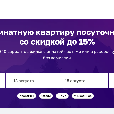
мнатную квартиру посуточ
со скидкой до 15%
340
вариантов
жилья с оплатой частями или в рассрочк
без комиссии
Navigate
Navigate
Квартиры
Отели
Дома
Уникальное
forward
backward
to
to
interact
interact