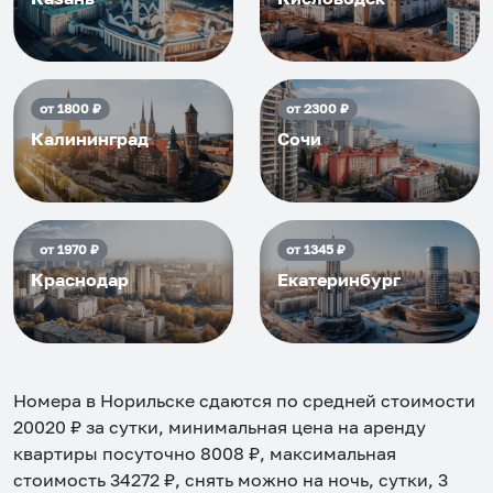
от
1800
₽
от
2300
₽
Калининград
Сочи
от
1970
₽
от
1345
₽
Краснодар
Екатеринбург
Номера в Норильске
сдаются по средней стоимости
20020
₽ за сутки, минимальная цена на аренду
квартиры посуточно
8008
₽, максимальная
стоимость
34272
₽, снять можно на ночь, сутки, 3