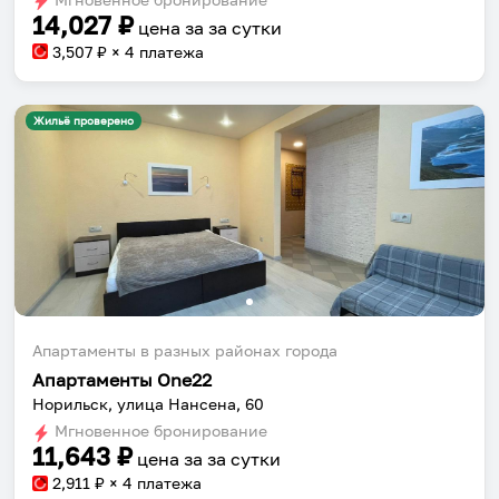
14,027
₽
цена за
за сутки
3,507
₽ × 4 платежа
Жильё проверено
Собери путешествие без сложностей
Сохраняй места, повторяй маршруты, находи
компанию и бронируй жильё в одном
приложении.
Апартаменты в разных районах города
Апартаменты One22
Норильск, улица Нансена, 60
Установить приложение
Мгновенное бронирование
11,643
₽
цена за
за сутки
2,911
₽ × 4 платежа