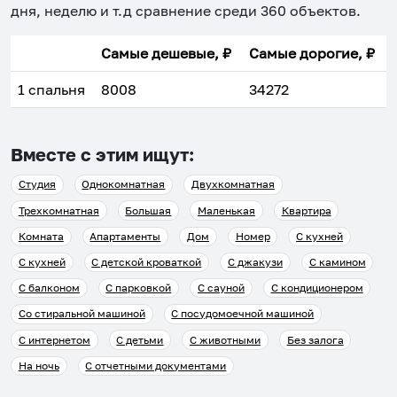
дня, неделю и т.д сравнение среди
360
объектов
.
Самые дешевые, ₽
Самые дорогие, ₽
1 спальня
8008
34272
Вместе с этим ищут:
Студия
Однокомнатная
Двухкомнатная
Трехкомнатная
Большая
Маленькая
Квартира
Комната
Апартаменты
Дом
Номер
С кухней
С кухней
С детской кроваткой
С джакузи
С камином
С балконом
С парковкой
С сауной
С кондиционером
Со стиральной машиной
С посудомоечной машиной
С интернетом
С детьми
С животными
Без залога
На ночь
С отчетными документами