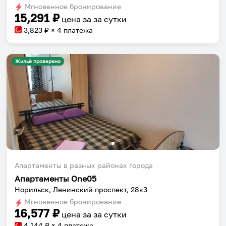
dates.
Мгновенное бронирование
dates.
15,291
₽
цена за
за сутки
3,823
₽ × 4 платежа
Жильё проверено
Апартаменты в разных районах города
Апартаменты One05
Норильск, Ленинский проспект, 28к3
Мгновенное бронирование
16,577
₽
цена за
за сутки
4,144
₽ × 4 платежа