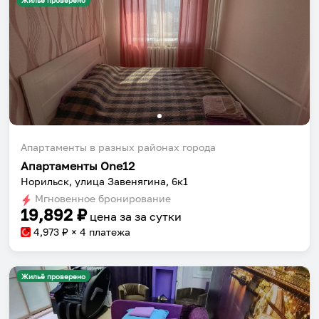
Жильё проверено
Апартаменты в разных районах города
Апартаменты One12
Норильск, улица Завенягина, 6к1
Мгновенное бронирование
19,892
₽
цена за
за сутки
4,973
₽ × 4 платежа
Жильё проверено