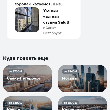
городам катаемся, и не
только в России. Сервис на
Уютная
отличном уровне. Хозяин
частная
апартаментов доброй души
студия Salut!
человек, всегда можно
г Санкт-
Петербург
договориться, подскажет
что как и почему.
Рекомендуем на 100% и вам,
и друзьям и сами будем
приезжать еще...
Куда поехать еще
от
1700
₽
от
1940
₽
Санкт-Петербург
Москва
от
1490
₽
от
1270
₽
Казань
Кисловодск