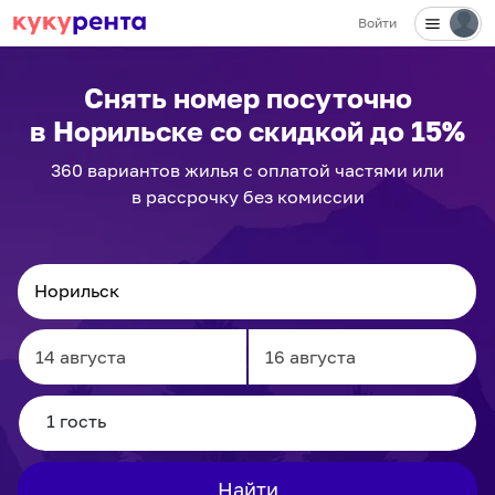
Войти
✕
Снять номер посуточно
в Норильске
со скидкой до 15%
360
вариантов
жилья с оплатой частями или
в рассрочку без комиссии
Navigate
Navigate
forward
backward
to
to
interact
interact
Найти