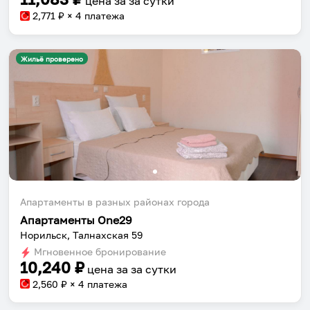
цена за
за сутки
2,771
₽ × 4 платежа
Жильё проверено
Апартаменты в разных районах города
Апартаменты One29
Норильск, Талнахская 59
Мгновенное бронирование
10,240
₽
цена за
за сутки
2,560
₽ × 4 платежа