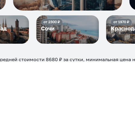
от
2300
₽
от
1970
₽
рад
Сочи
Краснод
средней стоимости
8680
₽ за сутки, минимальная цена 
жно на ночь, сутки, 3 дня, неделю и т.д сравнение сред
евые, ₽
Самые дор
4104
ехкомнатная
Большая
Маленькая
Квартира
Комната
 камином
С балконом
С парковкой
С сауной
С кондицион