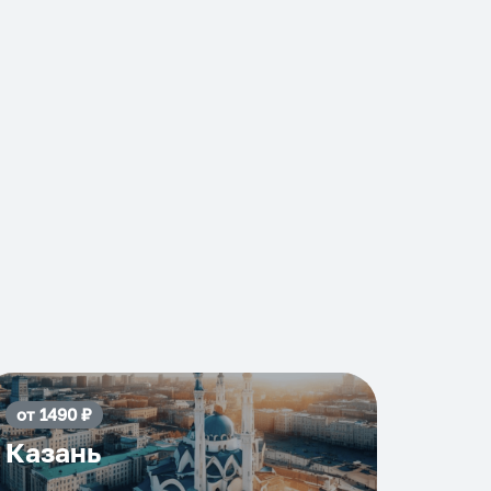
от
1490
₽
Казань