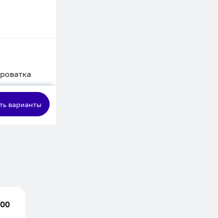
кроватка
сная
ть варианты
.00