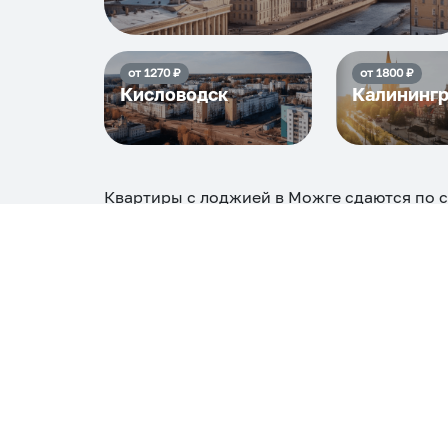
от
1270
₽
от
1800
₽
Кисловодск
Калининг
Квартиры с лоджией в Можге
сдаются по 
максимальная стоимость
4104
₽, снять мо
Самые деш
1 спальня
3472
Вместе с этим ищут:
Студия
Однокомнатная
Двухкомнатная
Тр
С кухней
С детской кроваткой
С джакузи
С