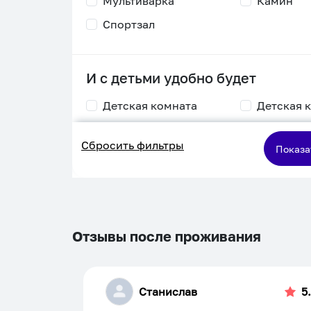
Мультиварка
Камин
Спортзал
И с детьми удобно будет
Детская комната
Детская 
Столик для
Двухъяру
Сбросить фильтры
кормления
кровать
Показа
Пеленальный стол
Игровая приставка
Отзывы после проживания
Станислав
5