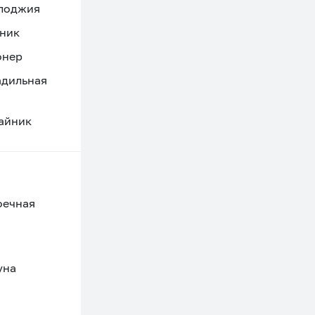
 лоджия
ник
онер
адильная
айник
оечная
уна