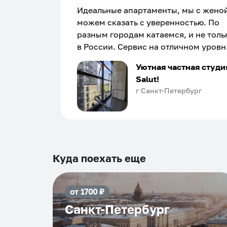
Идеальные апартаменты, мы с жено
можем сказать с уверенностью. По
разным городам катаемся, и не толь
в России. Сервис на отличном уровн
Хозяин апартаментов доброй души
Уютная частная студи
человек, всегда можно договориться
Salut!
подскажет что как и почему.
г Санкт-Петербург
Рекомендуем на 100% и вам, и друз
и сами будем приезжать еще...
Куда поехать еще
от
1700
₽
Санкт-Петербург