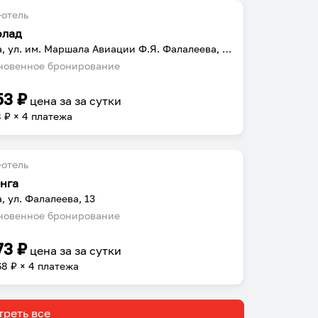
отель
олад
Можга, ул. им. Маршала Авиации Ф.Я. Фалалеева, 6/2
овенное бронирование
53
₽
цена за
за сутки
8
₽ × 4 платежа
отель
нга
, ул. Фалалеева, 13
овенное бронирование
73
₽
цена за
за сутки
68
₽ × 4 платежа
реть все