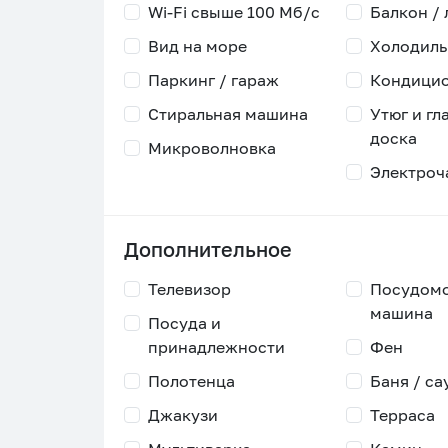
Wi-Fi свыше 100 Мб/с
Балкон /
Вид на море
Холодиль
Паркинг / гараж
Кондици
Стиральная машина
Утюг и гл
доска
Микроволновка
Электроч
Дополнительное
Телевизор
Посудом
машина
Посуда и
принадлежности
Фен
Полотенца
Баня / са
Джакузи
Терраса