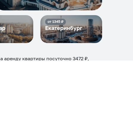
от
1345
₽
ар
Екатеринбург
на аренду квартиры посуточно
3472
₽,
и
20
объектов
.
огие, ₽
Апартаменты
Дом
Номер
С кухней
ером
Со стиральной машиной