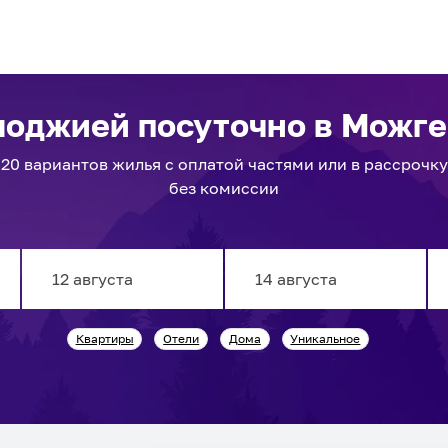
 лоджией посуточно
в Можге
20
вариантов
жилья с оплатой частями или в рассрочку
без комиссии
Navigate
Navigate
Квартиры
Отели
Дома
Уникальное
forward
backward
to
to
interact
interact
with
with
the
the