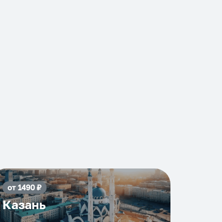
от
1490
₽
Казань