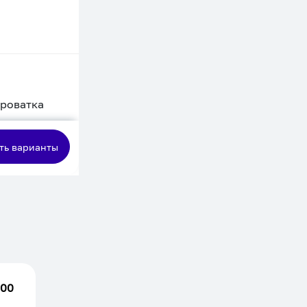
кроватка
сная
ть варианты
.00