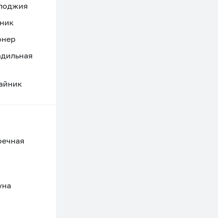
 лоджия
ник
онер
адильная
айник
оечная
уна