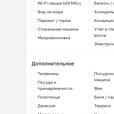
Wi-Fi свыше 100 Мб/с
Балкон /
Вид на море
Холодиль
Паркинг / гараж
Кондици
Стиральная машина
Утюг и гл
доска
Микроволновка
Электроч
Дополнительное
Телевизор
Посудом
машина
Посуда и
принадлежности
Фен
Полотенца
Баня / са
Джакузи
Терраса