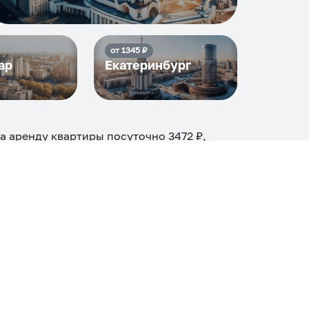
от
1345
₽
ар
Екатеринбург
на аренду квартиры посуточно
3472
₽,
и
20
объектов
.
огие, ₽
Апартаменты
Дом
Номер
С кухней
ером
Со стиральной машиной