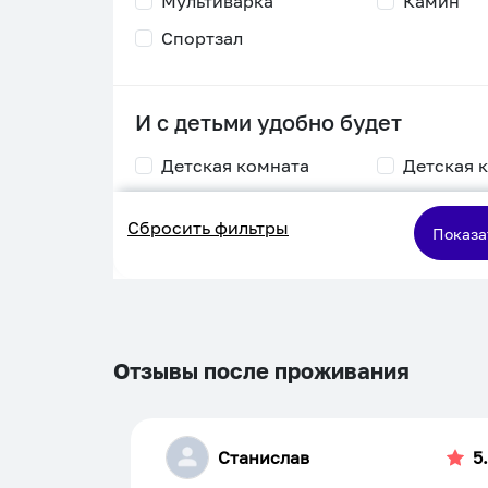
Мультиварка
Камин
Спортзал
И с детьми удобно будет
Детская комната
Детская 
Столик для
Двухъяру
Сбросить фильтры
кормления
кровать
Показа
Пеленальный стол
Игровая приставка
Отзывы после проживания
Станислав
5