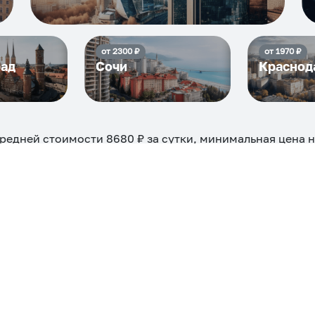
от
2300
₽
от
1970
₽
рад
Сочи
Краснод
средней стоимости
8680
₽ за сутки, минимальная цена 
жно на ночь, сутки, 3 дня, неделю и т.д сравнение сред
евые, ₽
Самые дор
4104
ехкомнатная
Большая
Маленькая
Квартира
Комната
 камином
С балконом
С парковкой
С сауной
С кондицион