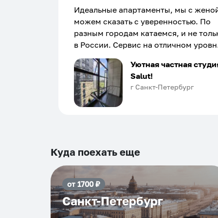
Идеальные апартаменты, мы с жено
можем сказать с уверенностью. По
разным городам катаемся, и не толь
в России. Сервис на отличном уровн
Хозяин апартаментов доброй души
Уютная частная студи
человек, всегда можно договориться
Salut!
подскажет что как и почему.
г Санкт-Петербург
Рекомендуем на 100% и вам, и друз
и сами будем приезжать еще...
Куда поехать еще
от
1700
₽
Санкт-Петербург