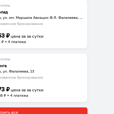
отель
олад
Можга, ул. им. Маршала Авиации Ф.Я. Фалалеева, 6/2
овенное бронирование
53
₽
цена за
за сутки
8
₽ × 4 платежа
отель
нга
, ул. Фалалеева, 13
овенное бронирование
73
₽
цена за
за сутки
68
₽ × 4 платежа
реть все