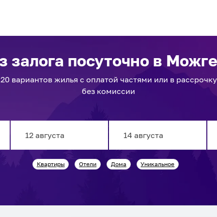
з залога посуточно
в Можг
20
вариантов
жилья с оплатой частями или в рассрочку
без комиссии
Navigate
Navigate
Квартиры
Отели
Дома
Уникальное
forward
backward
to
to
interact
interact
with
with
the
the