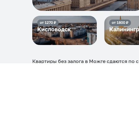
от
1270
₽
от
1800
₽
Кисловодск
Калининг
Квартиры без залога в Можге
сдаются по 
максимальная стоимость
4104
₽, снять мо
Самые деш
1 спальня
3472
Вместе с этим ищут:
Студия
Однокомнатная
Двухкомнатная
Тр
С кухней
С детской кроваткой
С джакузи
С