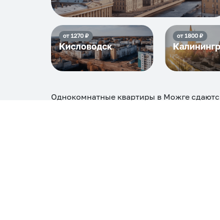
от
1270
₽
от
1800
₽
Кисловодск
Калининг
Однокомнатные квартиры в Можге
сдаютс
₽, максимальная стоимость
4104
₽, снять 
Самые деш
1 спальня
3472
Вместе с этим ищут:
Студия
Однокомнатная
Двухкомнатная
Тр
С кухней
С детской кроваткой
С джакузи
С