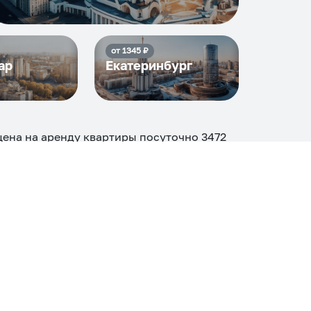
от
1345
₽
ар
Екатеринбург
цена на аренду квартиры посуточно
3472
еди
20
объектов
.
огие, ₽
Апартаменты
Дом
Номер
С кухней
ером
Со стиральной машиной