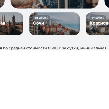
от
2300
₽
от
1970
₽
рад
Сочи
Краснод
я по средней стоимости
8680
₽ за сутки, минимальная 
можно на ночь, сутки, 3 дня, неделю и т.д сравнение ср
евые, ₽
Самые дор
4104
ехкомнатная
Большая
Маленькая
Квартира
Комната
 камином
С балконом
С парковкой
С сауной
С кондицион