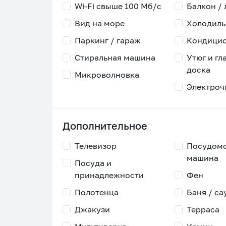
Wi-Fi свыше 100 Мб/с
Балкон /
Вид на море
Холодиль
Паркинг / гараж
Кондици
Стиральная машина
Утюг и гл
доска
Микроволновка
Электроч
Дополнительное
Телевизор
Посудом
машина
Посуда и
принадлежности
Фен
Полотенца
Баня / са
Джакузи
Терраса