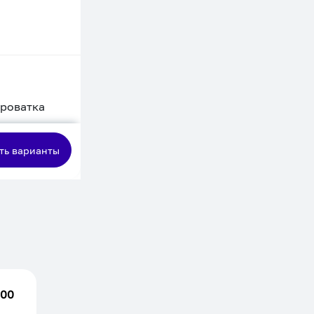
кроватка
сная
ть варианты
.00