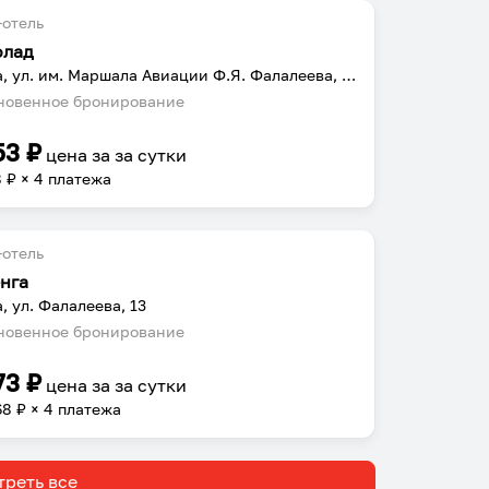
отель
олад
Можга, ул. им. Маршала Авиации Ф.Я. Фалалеева, 6/2
овенное бронирование
53
₽
цена за
за сутки
8
₽ × 4 платежа
отель
нга
, ул. Фалалеева, 13
овенное бронирование
73
₽
цена за
за сутки
68
₽ × 4 платежа
реть все