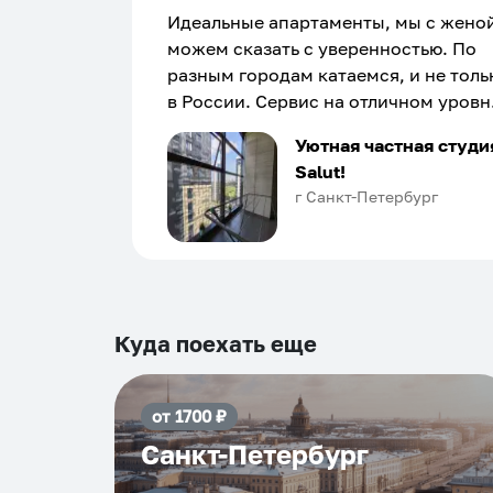
Идеальные апартаменты, мы с жено
можем сказать с уверенностью. По
разным городам катаемся, и не толь
в России. Сервис на отличном уровн
Хозяин апартаментов доброй души
Уютная частная студи
человек, всегда можно договориться
Salut!
подскажет что как и почему.
г Санкт-Петербург
Рекомендуем на 100% и вам, и друз
и сами будем приезжать еще...
Куда поехать еще
от
1700
₽
Санкт-Петербург