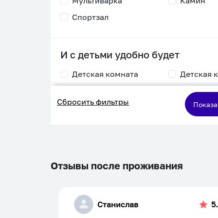
Мультиварка
Камин
Спортзал
И с детьми удобно будет
Детская комната
Детская 
Столик для
Двухъяру
Сбросить фильтры
кормления
кровать
Показа
Пеленальный стол
Игровая приставка
Отзывы после проживания
Станислав
5