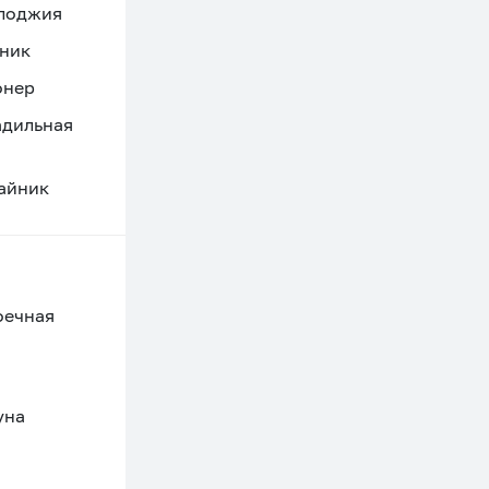
 лоджия
ник
онер
адильная
айник
оечная
уна