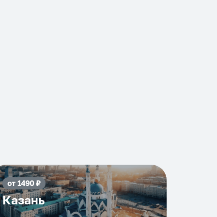
от
1490
₽
Казань