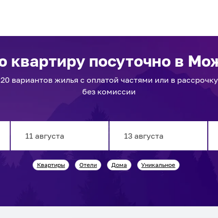
ю квартиру посуточно
в Мо
20
вариантов
жилья с оплатой частями или в рассрочку
без комиссии
Navigate
Navigate
Квартиры
Отели
Дома
Уникальное
forward
backward
to
to
interact
interact
with
with
the
the