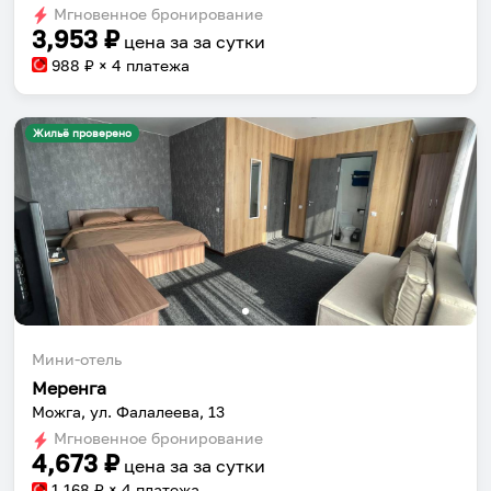
dates.
Мгновенное бронирование
dates.
3,953
₽
цена за
за сутки
988
₽ × 4 платежа
Жильё проверено
Мини-отель
Меренга
Можга, ул. Фалалеева, 13
Мгновенное бронирование
4,673
₽
цена за
за сутки
1,168
₽ × 4 платежа