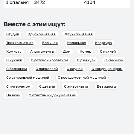
1 спальня
3472
4104
Вместе с этим ищут:
Студия
Однокомнатная
Двухкомнатная
Трехкомнатная
Большая
Маленькая
Квартира
Комната
Апартаменты
Дом
Номер
С кухней
С кухней
С детской кроваткой
С джакузи
С камином
С балконом
С парковкой
С сауной
С кондиционером
Со стиральной машиной
С посудомоечной машиной
С интернетом
С детьми
С животными
Без залога
На ночь
С отчетными документами