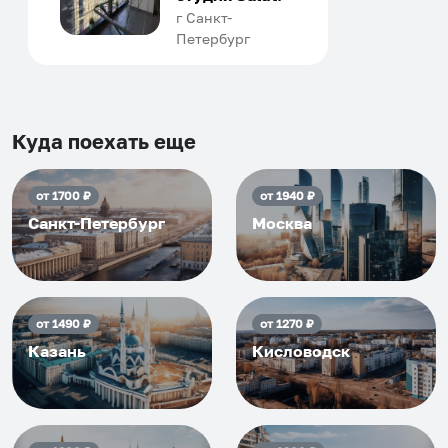
человек, всегда можно
г Санкт-
Петербург
договориться, подскажет
что как и почему.
Рекомендуем на 100% и вам,
и друзьям и сами будем
приезжать еще...
Куда поехать еще
от
1700
₽
от
1940
₽
Санкт-Петербург
Москва
от
1490
₽
от
1270
₽
Казань
Кисловодск