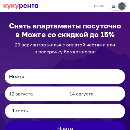
Войти
Снять апартаменты посуточно
в Можге
со скидкой до 15%
20
вариантов
жилья с оплатой частями или
в рассрочку без комиссии
Navigate
Navigate
forward
backward
to
to
interact
interact
Найти