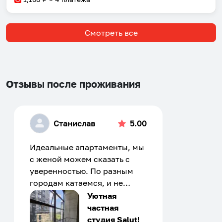
Смотреть все
Отзывы после проживания
Станислав
5.00
Идеальные апартаменты, мы
с женой можем сказать с
уверенностью. По разным
городам катаемся, и не
только в России. Сервис на
Уютная
отличном уровне. Хозяин
частная
апартаментов доброй души
студия Salut!