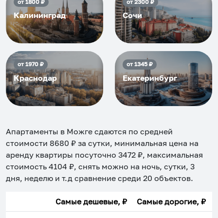
от
1800
₽
от
2300
₽
Калининград
Сочи
от
1970
₽
от
1345
₽
Краснодар
Екатеринбург
Апартаменты в Можге
сдаются по средней
стоимости
8680
₽ за сутки, минимальная цена на
аренду квартиры посуточно
3472
₽, максимальная
стоимость
4104
₽, снять можно на ночь, сутки, 3
дня, неделю и т.д сравнение среди
20
объектов
.
Самые дешевые, ₽
Самые дорогие, ₽