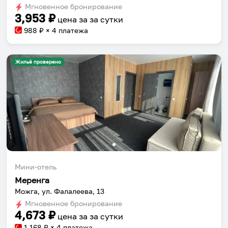
Мгновенное бронирование
changing
changing
3,953
₽
цена за
за сутки
dates.
dates.
988
₽ × 4 платежа
Жильё проверено
Мини-отель
Меренга
Можга, ул. Фалалеева, 13
Мгновенное бронирование
4,673
₽
цена за
за сутки
1,168
₽ × 4 платежа