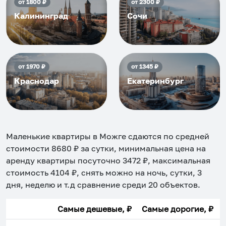
от
1800
₽
от
2300
₽
Калининград
Сочи
от
1970
₽
от
1345
₽
Краснодар
Екатеринбург
Маленькие квартиры в Можге
сдаются по средней
стоимости
8680
₽ за сутки, минимальная цена на
аренду квартиры посуточно
3472
₽, максимальная
стоимость
4104
₽, снять можно на ночь, сутки, 3
дня, неделю и т.д сравнение среди
20
объектов
.
Самые дешевые, ₽
Самые дорогие, ₽