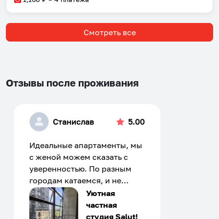
Смотреть все
Отзывы после проживания
Станислав
5.00
Идеальные апартаменты, мы
с женой можем сказать с
уверенностью. По разным
городам катаемся, и не
только в России. Сервис на
Уютная
отличном уровне. Хозяин
частная
апартаментов доброй души
студия Salut!