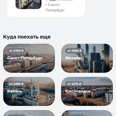
человек, всегда можно
г Санкт-
Петербург
договориться, подскажет
что как и почему.
Рекомендуем на 100% и вам,
и друзьям и сами будем
приезжать еще...
Куда поехать еще
от
1700
₽
от
1940
₽
Санкт-Петербург
Москва
от
1490
₽
от
1270
₽
Казань
Кисловодск