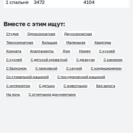
1 спальня
3472
4104
Вместе с этим ищут:
Студия
Однокомнатная
Двухкомнатная
Трехкомнатная
Большая
Маленькая
Квартира
Комната
Апартаменты
Дом
Номер
С кухней
С кухней
С детской кроваткой
С джакузи
С камином
С балконом
С парковкой
С сауной
С кондиционером
Со стиральной машиной
С посудомоечной машиной
С интернетом
С детьми
С животными
Без залога
На ночь
С отчетными документами