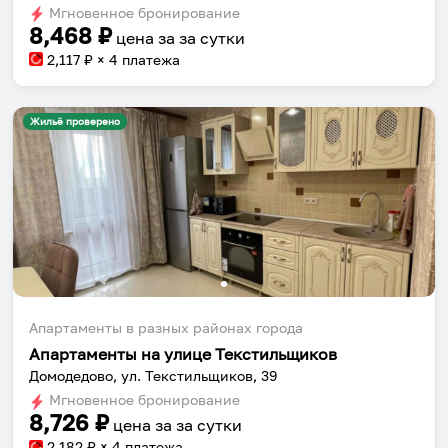
Мгновенное бронирование
changing
changing
8,468
₽
цена за
за сутки
dates.
dates.
2,117
₽ × 4 платежа
Жильё проверено
Апартаменты в разных районах города
Апартаменты на улице Текстильщиков
Домодедово, ул. Текстильщиков, 39
Мгновенное бронирование
8,726
₽
цена за
за сутки
2,182
₽ × 4 платежа