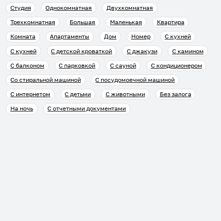
Студия
Однокомнатная
Двухкомнатная
Трехкомнатная
Большая
Маленькая
Квартира
Комната
Апартаменты
Дом
Номер
С кухней
С кухней
С детской кроваткой
С джакузи
С камином
С балконом
С парковкой
С сауной
С кондиционером
Со стиральной машиной
С посудомоечной машиной
С интернетом
С детьми
С животными
Без залога
На ночь
С отчетными документами