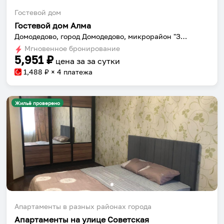
Гостевой дом
Гостевой дом Алма
Домодедово, город Домодедово, микрорайон "Западный" ул. Талалихина д.4
Мгновенное бронирование
5,951
₽
цена за
за сутки
1,488
₽ × 4 платежа
Жильё проверено
Собери путешествие без сложностей
Сохраняй места, повторяй маршруты, находи
компанию и бронируй жильё в одном
приложении.
Апартаменты в разных районах города
Апартаменты на улице Советская