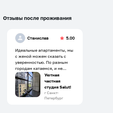
Отзывы после проживания
Станислав
5.00
Идеальные апартаменты, мы
с женой можем сказать с
уверенностью. По разным
городам катаемся, и не
только в России. Сервис на
Уютная
отличном уровне. Хозяин
частная
апартаментов доброй души
студия Salut!
человек, всегда можно
г Санкт-
Петербург
договориться, подскажет
что как и почему.
Рекомендуем на 100% и вам,