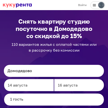
Войти
✕
Снять квартиру студию
посуточно
в Домодедово
со скидкой до 15%
110
вариантов
жилья с оплатой частями или
в рассрочку без комиссии
Navigate
Navigate
forward
backward
to
to