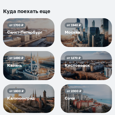
и друзьям и сами будем
приезжать еще...
Куда поехать еще
от
1700
₽
от
1940
₽
Санкт-Петербург
Москва
от
1490
₽
от
1270
₽
Казань
Кисловодск
от
1800
₽
от
2300
₽
Калининград
Сочи