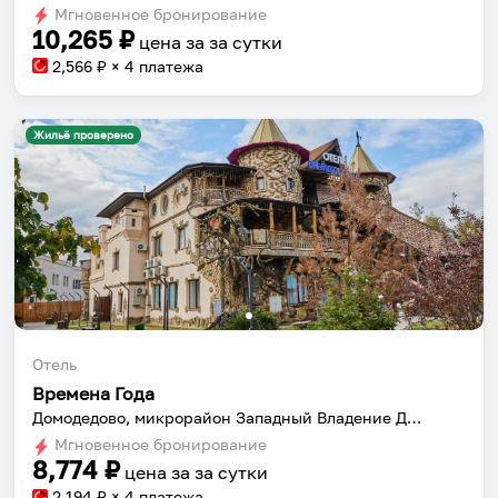
Мгновенное бронирование
changing
changing
10,265
₽
цена за
за сутки
dates.
dates.
2,566
₽ × 4 платежа
Жильё проверено
Отель
Времена Года
Домодедово, микрорайон Западный Владение Дачник, с 1
Мгновенное бронирование
8,774
₽
цена за
за сутки
2,194
₽ × 4 платежа