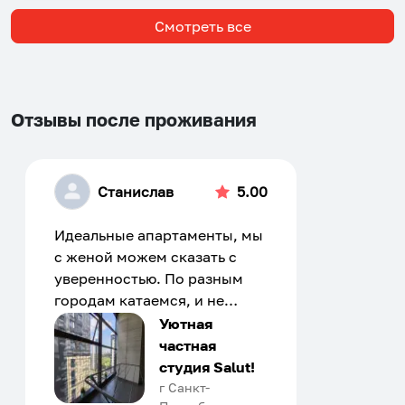
Смотреть все
Отзывы после проживания
Станислав
5.00
Идеальные апартаменты, мы
с женой можем сказать с
уверенностью. По разным
городам катаемся, и не
только в России. Сервис на
Уютная
отличном уровне. Хозяин
частная
апартаментов доброй души
студия Salut!
человек, всегда можно
г Санкт-