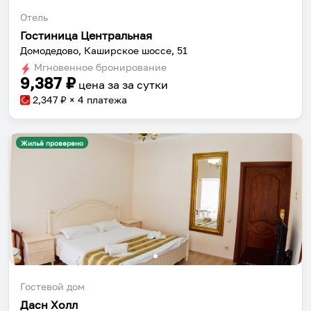
Отель
Гостиница Центральная
Собери путешествие без сложностей
Домодедово, Каширское шоссе, 51
Сохраняй места, повторяй маршруты, находи
Мгновенное бронирование
9,387
₽
компанию и бронируй жильё в одном
цена за
за сутки
приложении.
2,347
₽ × 4 платежа
Жильё проверено
Установить приложение
Гостевой дом
Дасн Холл