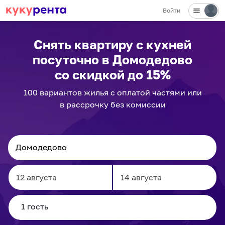
Войти
✕
Снять квартиру с кухней
посуточно
в Домодедово
со скидкой до 15%
100
вариантов
жилья с оплатой частями или
в рассрочку без комиссии
Navigate
Navigate
forward
backward
to
to