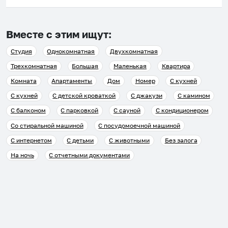
Вместе с этим ищут:
Студия
Однокомнатная
Двухкомнатная
Трехкомнатная
Большая
Маленькая
Квартира
Комната
Апартаменты
Дом
Номер
С кухней
С кухней
С детской кроваткой
С джакузи
С камином
С балконом
С парковкой
С сауной
С кондиционером
Со стиральной машиной
С посудомоечной машиной
С интернетом
С детьми
С животными
Без залога
На ночь
С отчетными документами