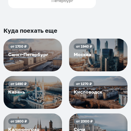
Петербург
договориться, подскажет
что как и почему.
Рекомендуем на 100% и вам,
и друзьям и сами будем
приезжать еще...
Куда поехать еще
от
1700
₽
от
1940
₽
Санкт-Петербург
Москва
от
1490
₽
от
1270
₽
Казань
Кисловодск
от
1800
₽
от
2300
₽
Калининград
Сочи