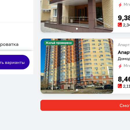
Мгн
9,3
2,3
Жильё проверено
кроватка
Апарт
Апар
сная
Домод
ть варианты
Мгн
8,4
2,1
Смот