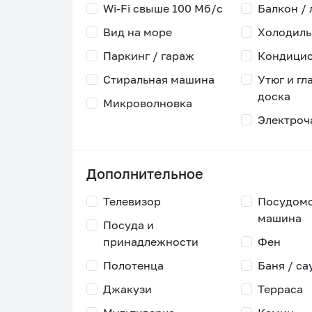
Wi-Fi свыше 100 Мб/с
Балкон /
Вид на море
Холодиль
Паркинг / гараж
Кондици
Стиральная машина
Утюг и гл
доска
Микроволновка
Электроч
Дополнительное
Телевизор
Посудом
машина
Посуда и
принадлежности
Фен
Полотенца
Баня / са
Джакузи
Терраса