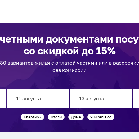
отчетными документами пос
со скидкой до 15%
80
вариантов
жилья с оплатой частями или в рассрочку
без комиссии
Navigate
Navigate
Квартиры
Отели
Дома
Уникальное
forward
backward
to
to
interact
interact