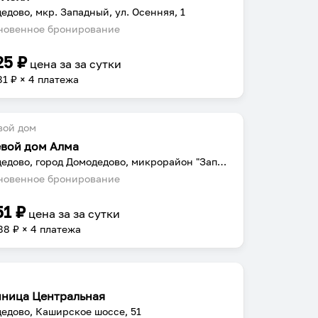
едово, мкр. Западный, ул. Осенняя, 1
овенное бронирование
25
₽
цена за
за сутки
81
₽ × 4 платежа
вой дом
евой дом Алма
Домодедово, город Домодедово, микрорайон "Западный" ул. Талалихина д.4
овенное бронирование
51
₽
цена за
за сутки
88
₽ × 4 платежа
иница Центральная
едово, Каширское шоссе, 51