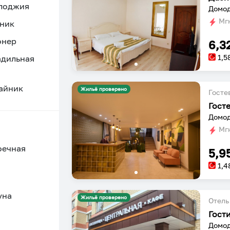
 лоджия
Домод
Мгн
ник
онер
6,3
1,5
адильная
айник
Жильё проверено
Госте
Гост
Мгн
оечная
5,9
1,4
уна
Жильё проверено
Отель
Гост
Домод