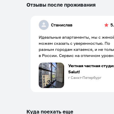
Отзывы после проживания
Станислав
5
Идеальные апартаменты, мы с жено
можем сказать с уверенностью. По
разным городам катаемся, и не толь
в России. Сервис на отличном уровн
Хозяин апартаментов доброй души
Уютная частная студи
человек, всегда можно договориться
Salut!
подскажет что как и почему.
г Санкт-Петербург
Рекомендуем на 100% и вам, и друз
и сами будем приезжать еще...
Куда поехать еще