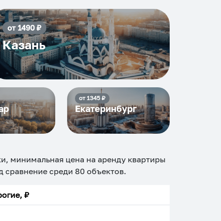
от
1490
₽
Казань
от
1345
₽
ар
Екатеринбург
ки, минимальная цена на аренду квартиры
т.д сравнение среди
80
объектов
.
огие, ₽