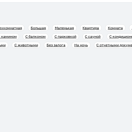
ехкомнатная
Большая
Маленькая
Квартира
Комната
 камином
С балконом
С парковкой
С сауной
С кондицион
ьми
С животными
Без залога
На ночь
С отчетными докум