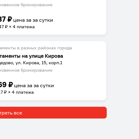
овенное бронирование
87
₽
цена за
за сутки
47
₽ × 4 платежа
аменты в разных районах города
таменты на улице Кирова
едово, ул. Кирова, 15, корп.1
овенное бронирование
69
₽
цена за
за сутки
17
₽ × 4 платежа
реть все