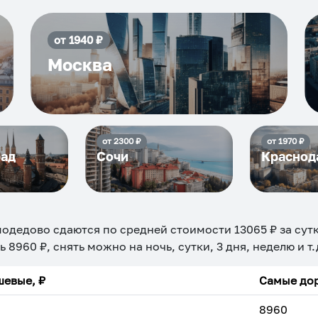
от
1940
₽
Москва
от
2300
₽
от
1970
₽
рад
Сочи
Краснод
модедово
сдаются по средней стоимости
13065
₽ за сут
ть
8960
₽, снять можно на ночь, сутки, 3 дня, неделю и 
евые, ₽
Самые дор
8960