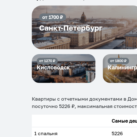
от
1700
₽
Санкт-Петербург
от
1270
₽
от
1800
₽
Кисловодск
Калининг
Квартиры с отчетными документами в До
посуточно
5226
₽, максимальная стоимос
Самые деш
1 спальня
5226