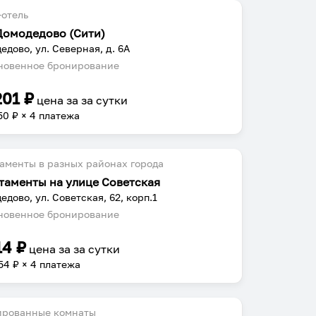
отель
 Домодедово (Сити)
едово, ул. Северная, д. 6А
овенное бронирование
201
₽
цена за
за сутки
50
₽ × 4 платежа
аменты в разных районах города
таменты на улице Советская
едово, ул. Советская, 62, корп.1
овенное бронирование
14
₽
цена за
за сутки
54
₽ × 4 платежа
ированные комнаты