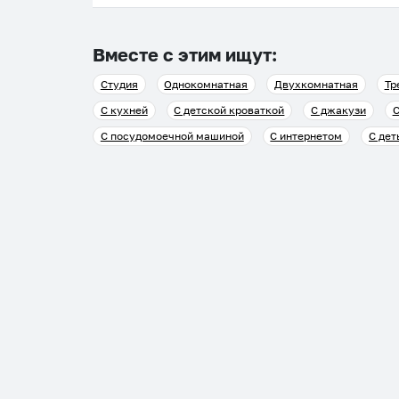
Вместе с этим ищут:
Студия
Однокомнатная
Двухкомнатная
Тр
С кухней
С детской кроваткой
С джакузи
С
С посудомоечной машиной
С интернетом
С дет