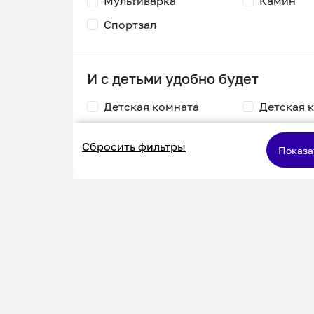
Мультиварка
Камин
Спортзал
И с детьми удобно будет
Детская комната
Детская 
Столик для
Двухъяру
Сбросить фильтры
кормления
кровать
Показа
Пеленальный стол
Игровая приставка