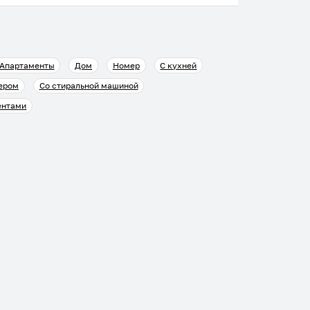
Апартаменты
Дом
Номер
С кухней
ером
Со стиральной машиной
ентами