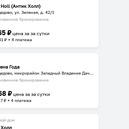
 Holl (Антик Холл)
едово, ул. Зеленая, д. 42/1
овенное бронирование
65
₽
цена за
за сутки
41
₽ × 4 платежа
ена Года
Домодедово, микрорайон Западный Владение Дачник, с 1
овенное бронирование
68
₽
цена за
за сутки
17
₽ × 4 платежа
вой дом
 Холл