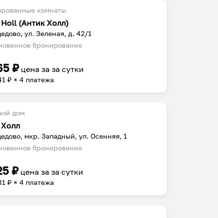
ированные комнаты
 Holl (Антик Холл)
едово, ул. Зеленая, д. 42/1
овенное бронирование
65
₽
цена за
за сутки
41
₽ × 4 платежа
вой дом
 Холл
едово, мкр. Западный, ул. Осенняя, 1
овенное бронирование
25
₽
цена за
за сутки
81
₽ × 4 платежа