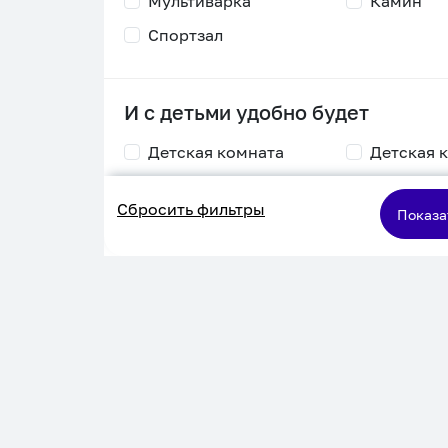
Мультиварка
Камин
Спортзал
И с детьми удобно будет
Детская комната
Детская 
Столик для
Двухъяру
Сбросить фильтры
кормления
кровать
Показа
Пеленальный стол
Игровая приставка