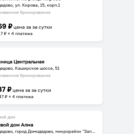
едово, ул. Кирова, 15, корп.1
овенное бронирование
69
₽
цена за
за сутки
17
₽ × 4 платежа
иница Центральная
едово, Каширское шоссе, 51
овенное бронирование
87
₽
цена за
за сутки
47
₽ × 4 платежа
вой дом
евой дом Алма
Домодедово, город Домодедово, микрорайон "Западный" ул. Талалихина д.4