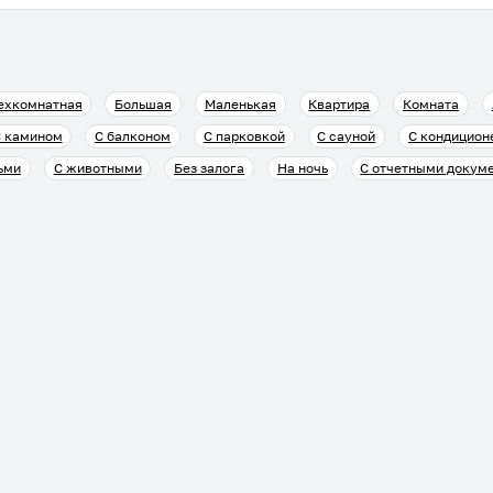
ехкомнатная
Большая
Маленькая
Квартира
Комната
 камином
С балконом
С парковкой
С сауной
С кондицион
ьми
С животными
Без залога
На ночь
С отчетными докум