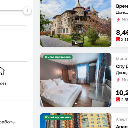
dates.
dates.
Врем
Мгн
8,4
2,1
Жильё проверено
Мини-
City
Домод
Мгн
ом
Уникальное
10,
2,5
Жильё проверено
Апарт
 работы
Апар