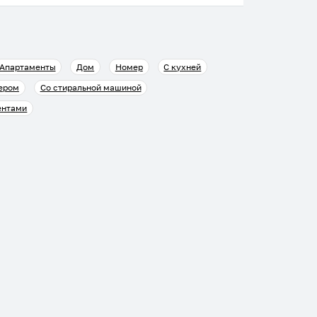
Апартаменты
Дом
Номер
С кухней
ером
Со стиральной машиной
ентами