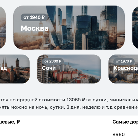
от
1940
₽
Москва
от
2300
₽
от
1970
₽
рад
Сочи
Краснод
тся по средней стоимости
13065
₽ за сутки, минимальн
нять можно на ночь, сутки, 3 дня, неделю и т.д сравнен
евые, ₽
Самые дор
8960