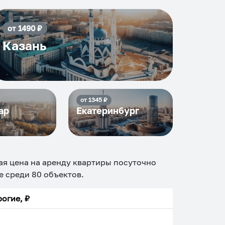
от
1490
₽
Казань
от
1345
₽
ар
Екатеринбург
ая цена на аренду квартиры посуточно
ие среди
80
объектов
.
огие, ₽