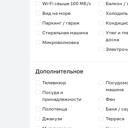
Wi-Fi свыше 100 Мб/с
Балкон /
Вид на море
Холодиль
Паркинг / гараж
Кондици
Стиральная машина
Утюг и гл
доска
Микроволновка
Электроч
Дополнительное
Телевизор
Посудом
машина
Посуда и
принадлежности
Фен
Полотенца
Баня / са
Джакузи
Терраса