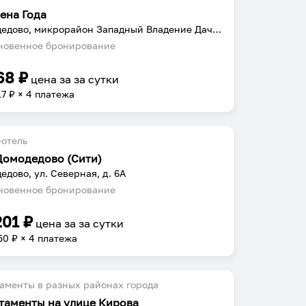
ена Года
Домодедово, микрорайон Западный Владение Дачник, с 1
овенное бронирование
68
₽
цена за
за сутки
17
₽ × 4 платежа
отель
 Домодедово (Сити)
едово, ул. Северная, д. 6А
овенное бронирование
201
₽
цена за
за сутки
50
₽ × 4 платежа
аменты в разных районах города
таменты на улице Кирова