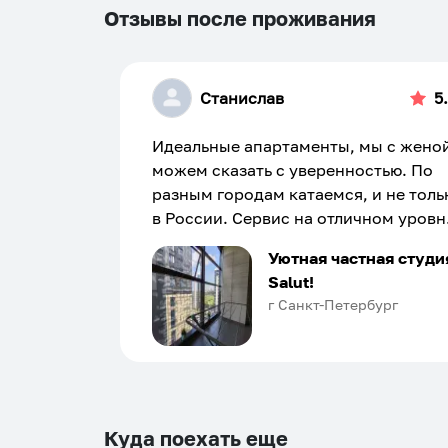
Отзывы после проживания
Станислав
5
Идеальные апартаменты, мы с жено
можем сказать с уверенностью. По
разным городам катаемся, и не толь
в России. Сервис на отличном уровн
Хозяин апартаментов доброй души
Уютная частная студи
человек, всегда можно договориться
Salut!
подскажет что как и почему.
г Санкт-Петербург
Рекомендуем на 100% и вам, и друз
и сами будем приезжать еще...
Куда поехать еще