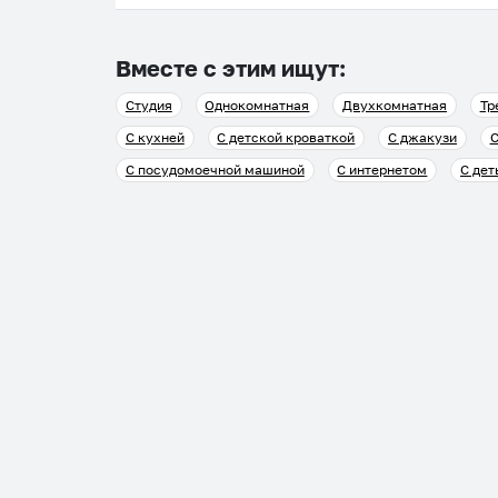
Вместе с этим ищут:
Студия
Однокомнатная
Двухкомнатная
Тр
С кухней
С детской кроваткой
С джакузи
С
С посудомоечной машиной
С интернетом
С дет