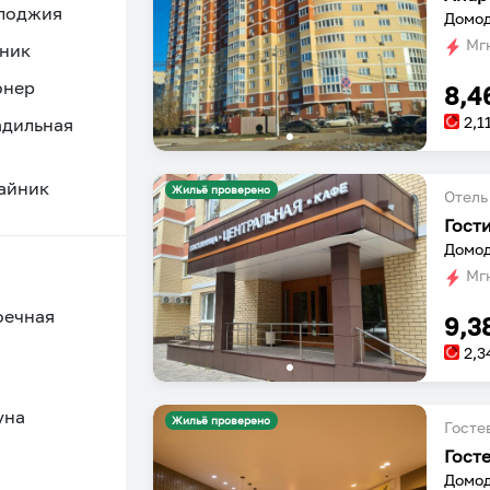
 лоджия
Домод
Мгн
ник
онер
8,4
2,1
адильная
айник
Жильё проверено
Отель
Гост
Домод
Мгн
оечная
9,3
2,3
уна
Жильё проверено
Госте
Гост