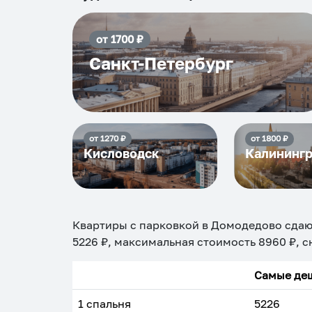
от
1700
₽
Санкт-Петербург
от
1270
₽
от
1800
₽
Кисловодск
Калининг
Квартиры с парковкой в Домодедово
сдаю
5226
₽, максимальная стоимость
8960
₽, с
Самые деш
1 спальня
5226