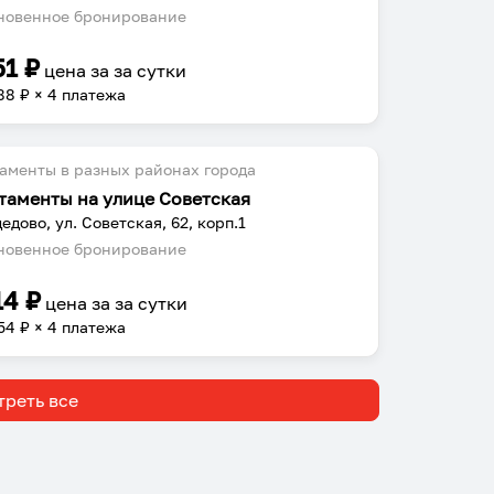
овенное бронирование
51
₽
цена за
за сутки
88
₽ × 4 платежа
аменты в разных районах города
таменты на улице Советская
едово, ул. Советская, 62, корп.1
овенное бронирование
14
₽
цена за
за сутки
54
₽ × 4 платежа
реть все