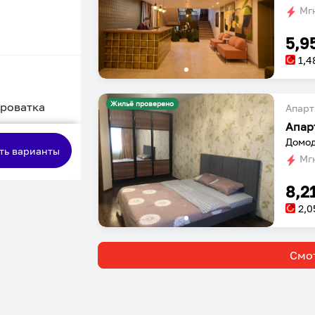
Мгн
5,9
1,4
Жильё проверено
кроватка
Апарт
Апар
сная
Домод
ть варианты
Мгн
8,2
2,0
Смот