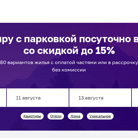
иру с парковкой посуточно
со скидкой до 15%
80
вариантов
жилья с оплатой частями или в рассрочку
без комиссии
Navigate
Navigate
Квартиры
Отели
Дома
Уникальное
forward
backward
to
to
interact
interact