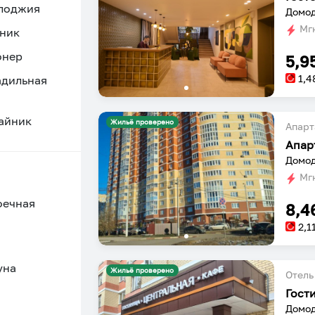
 лоджия
Мгн
ник
онер
5,9
1,4
адильная
айник
Жильё проверено
Апарт
Апар
Домод
Мгн
оечная
8,4
2,1
уна
Жильё проверено
Отель
Гост
Домод