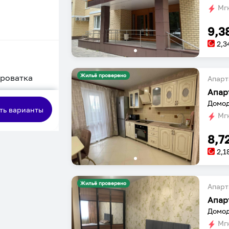
Мгн
9,3
2,3
Жильё проверено
кроватка
Апарт
Апар
сная
Домод
ть варианты
Мгн
8,7
2,1
Жильё проверено
Апарт
Апар
Домод
Мгн