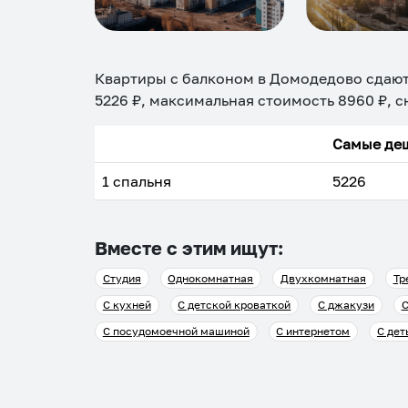
Квартиры с балконом в Домодедово
сдают
5226
₽, максимальная стоимость
8960
₽, с
Самые деш
1 спальня
5226
Вместе с этим ищут:
Студия
Однокомнатная
Двухкомнатная
Тр
С кухней
С детской кроваткой
С джакузи
С
С посудомоечной машиной
С интернетом
С дет