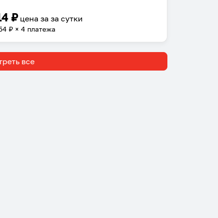
14
₽
цена за
за сутки
54
₽ × 4 платежа
реть все