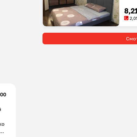
8,2
2,0
Смот
.00
й
ко
е.