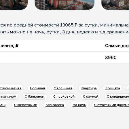
ся по средней стоимости
13065
₽ за сутки, минимальна
нять можно на ночь, сутки, 3 дня, неделю и т.д сравнен
евые, ₽
Самые дор
8960
ехкомнатная
Большая
Маленькая
Квартира
Комната
 камином
С балконом
С парковкой
С сауной
С кондицион
ьми
С животными
Без залога
На ночь
С отчетными докум