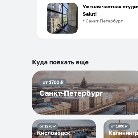
Хозяин апартаментов доброй души
Уютная частная студи
человек, всегда можно договориться
Salut!
подскажет что как и почему.
г Санкт-Петербург
Рекомендуем на 100% и вам, и друз
и сами будем приезжать еще...
Куда поехать еще
от
1700
₽
Санкт-Петербург
от
1270
₽
от
1800
₽
Кисловодск
Калининг