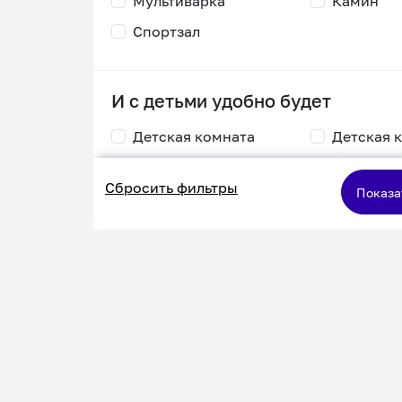
Мультиварка
Камин
Спортзал
И с детьми удобно будет
Детская комната
Детская 
Столик для
Двухъяру
Сбросить фильтры
кормления
кровать
Показа
Пеленальный стол
Игровая приставка