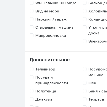
Wi-Fi свыше 100 Мб/с
Балкон /
Вид на море
Холодиль
Паркинг / гараж
Кондици
Стиральная машина
Утюг и гл
доска
Микроволновка
Электроч
Дополнительное
Телевизор
Посудом
машина
Посуда и
принадлежности
Фен
Полотенца
Баня / са
Джакузи
Терраса