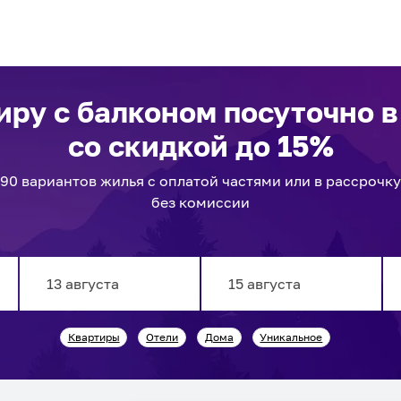
иру с балконом посуточно
в
со скидкой до 15%
90
вариантов
жилья с оплатой частями или в рассрочку
без комиссии
Navigate
Navigate
Квартиры
Отели
Дома
Уникальное
forward
backward
to
to
interact
interact