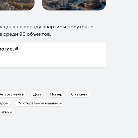
я цена на аренду квартиры посуточно
ие среди
90
объектов
.
огие, ₽
Апартаменты
Дом
Номер
С кухней
ером
Со стиральной машиной
ентами