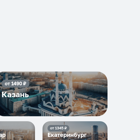
от
1490
₽
Казань
от
1345
₽
ар
Екатеринбург