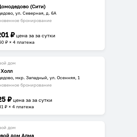
 Домодедово (Сити)
едово, ул. Северная, д. 6А
овенное бронирование
201
₽
цена за
за сутки
50
₽ × 4 платежа
вой дом
 Холл
едово, мкр. Западный, ул. Осенняя, 1
овенное бронирование
25
₽
цена за
за сутки
81
₽ × 4 платежа
вой дом
евой дом Алма