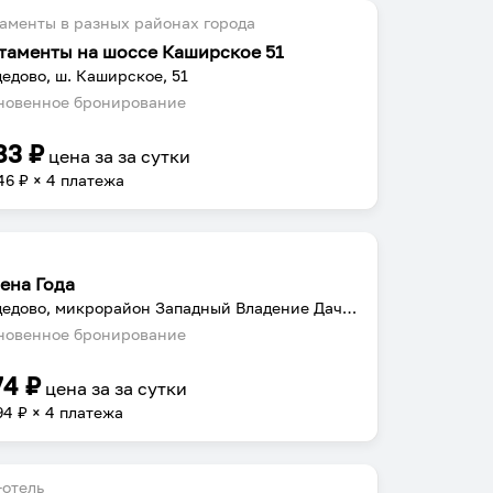
аменты в разных районах города
таменты на шоссе Каширское 51
едово, ш. Каширское, 51
овенное бронирование
83
₽
цена за
за сутки
46
₽ × 4 платежа
ена Года
Домодедово, микрорайон Западный Владение Дачник, с 1
овенное бронирование
74
₽
цена за
за сутки
94
₽ × 4 платежа
отель