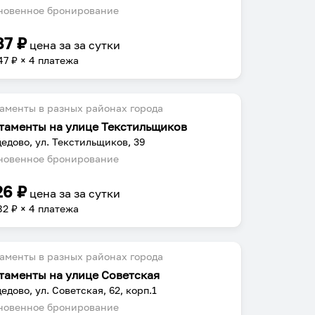
овенное бронирование
87
₽
цена за
за сутки
47
₽ × 4 платежа
аменты в разных районах города
таменты на улице Текстильщиков
едово, ул. Текстильщиков, 39
овенное бронирование
26
₽
цена за
за сутки
82
₽ × 4 платежа
аменты в разных районах города
таменты на улице Советская
едово, ул. Советская, 62, корп.1
овенное бронирование