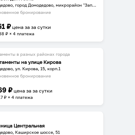
Домодедово, город Домодедово, микрорайон "Западный" ул. Талалихина д.4
овенное бронирование
51
₽
цена за
за сутки
88
₽ × 4 платежа
аменты в разных районах города
таменты на улице Кирова
едово, ул. Кирова, 15, корп.1
овенное бронирование
69
₽
цена за
за сутки
17
₽ × 4 платежа
иница Центральная
едово, Каширское шоссе, 51