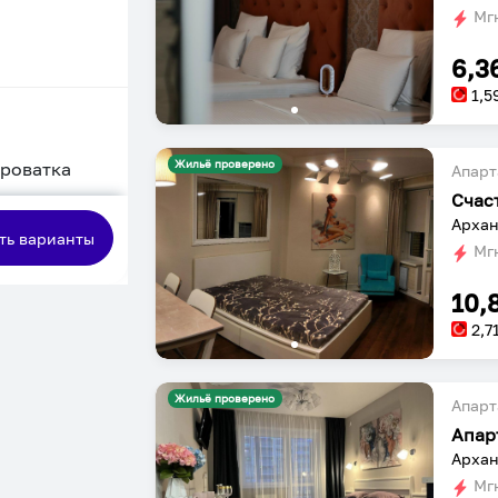
Мгн
6,3
1,5
Жильё проверено
кроватка
Апарт
сная
Архан
ть варианты
Мгн
10,
2,7
Жильё проверено
Апарт
Апар
Архан
Мгн