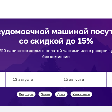
осудомоечной машиной посу
со скидкой до 15%
250
вариантов
жилья с оплатой частями или в рассрочк
без комиссии
Navigate
Navigate
Квартиры
Отели
Дома
Уникальное
forward
backward
to
to
interact
interact