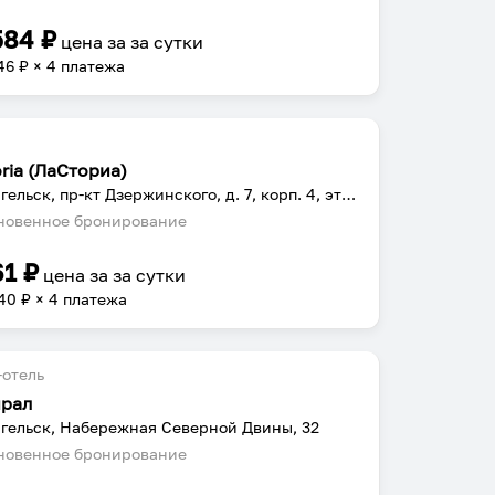
584
₽
цена за
за сутки
46
₽ × 4 платежа
ria (ЛаСториа)
Архангельск, пр-кт Дзержинского, д. 7, корп. 4, этаж 3
овенное бронирование
61
₽
цена за
за сутки
40
₽ × 4 платежа
отель
рал
гельск, Набережная Северной Двины, 32
овенное бронирование