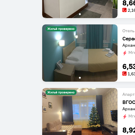
8,6
2,1
Жильё проверено
Отель
Сера
Архан
Мгн
6,5
1,6
Жильё проверено
Апарт
Архан
Мгн
8,9