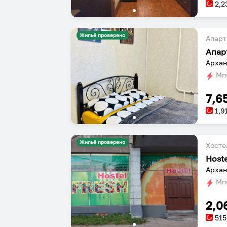
2,2
Жильё проверено
Апарт
Архан
Мгн
7,6
1,9
Жильё проверено
Хосте
Host
Архан
Мгн
2,0
515