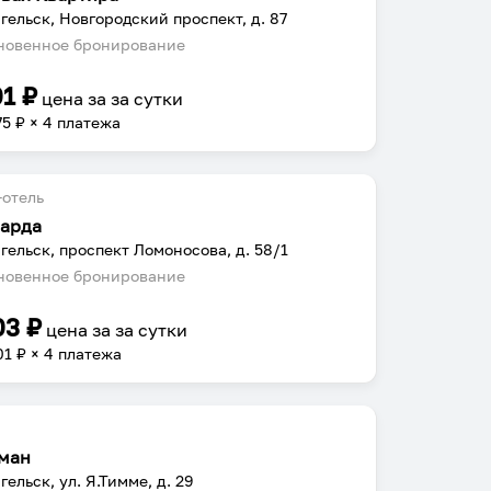
гельск, Новгородский проспект, д. 87
овенное бронирование
01
₽
цена за
за сутки
75
₽ × 4 платежа
отель
арда
гельск, проспект Ломоносова, д. 58/1
овенное бронирование
03
₽
цена за
за сутки
01
₽ × 4 платежа
ман
гельск, ул. Я.Тимме, д. 29