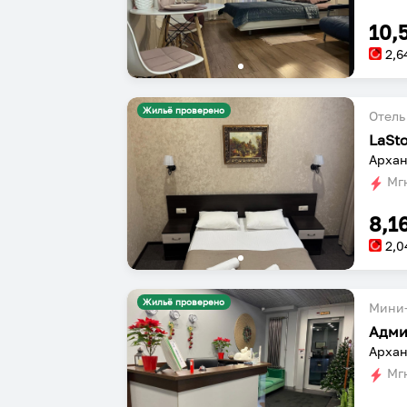
10,
2,6
Жильё проверено
Отель
LaSto
Мгн
8,1
2,0
Жильё проверено
Мини-
Адми
Архан
Мгн