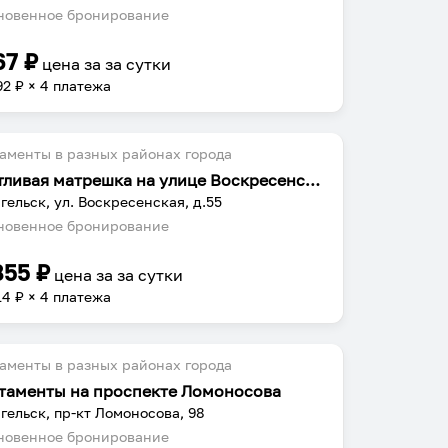
овенное бронирование
67
₽
цена за
за сутки
92
₽ × 4 платежа
аменты в разных районах города
Счастливая матрешка на улице Воскресенская 55
гельск, ул. Воскресенская, д.55
овенное бронирование
855
₽
цена за
за сутки
14
₽ × 4 платежа
аменты в разных районах города
таменты на проспекте Ломоносова
гельск, пр-кт Ломоносова, 98
овенное бронирование