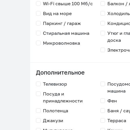
Wi-Fi свыше 100 Мб/с
Балкон /
Вид на море
Холодиль
Паркинг / гараж
Кондици
Стиральная машина
Утюг и гл
доска
Микроволновка
Электроч
Дополнительное
Телевизор
Посудом
машина
Посуда и
принадлежности
Фен
Полотенца
Баня / са
Джакузи
Терраса