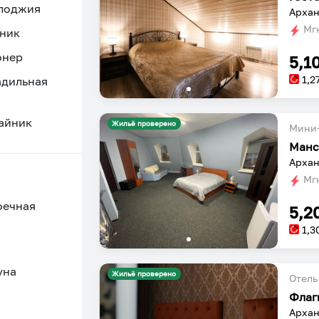
 лоджия
Архан
Мгн
ник
онер
5,1
1,2
адильная
айник
Жильё проверено
Мини-
Манс
Архан
Мгн
оечная
5,2
1,3
уна
Жильё проверено
Отель
Флаг
Архан