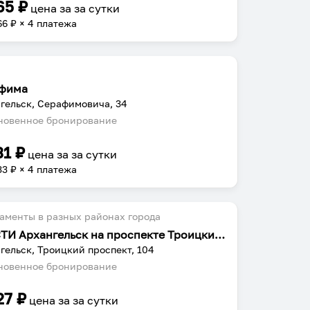
65
₽
цена за
за сутки
66
₽ × 4 платежа
фима
гельск, Серафимовича, 34
овенное бронирование
31
₽
цена за
за сутки
33
₽ × 4 платежа
аменты в разных районах города
ВГОСТИ Архангельск на проспекте Троицкий 104
гельск, Троицкий проспект, 104
овенное бронирование
27
₽
цена за
за сутки