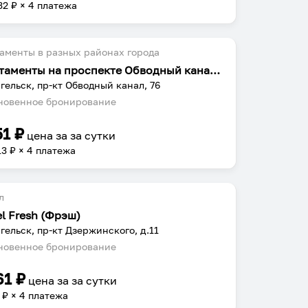
32
₽ × 4 платежа
аменты в разных районах города
Апартаменты на проспекте Обводный канал 76
гельск, пр-кт Обводный канал, 76
овенное бронирование
51
₽
цена за
за сутки
13
₽ × 4 платежа
л
el Fresh (Фрэш)
гельск, пр-кт Дзержинского, д.11
овенное бронирование
61
₽
цена за
за сутки
₽ × 4 платежа