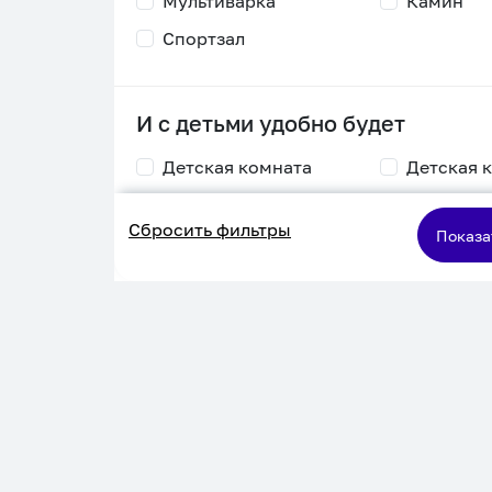
Мультиварка
Камин
Спортзал
И с детьми удобно будет
Детская комната
Детская 
Столик для
Двухъяру
Сбросить фильтры
кормления
кровать
Показа
Пеленальный стол
Игровая приставка