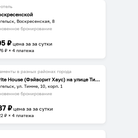
отель
оскресенской
гельск, Воскресенская, 8
овенное бронирование
05
₽
цена за
за сутки
76
₽ × 4 платежа
аменты в разных районах города
Favorite House (Фэйворит Хаус) на улице Тимме 10, корпус 1
гельск, ул. Тимме, 10, корп. 1
овенное бронирование
87
₽
цена за
за сутки
22
₽ × 4 платежа