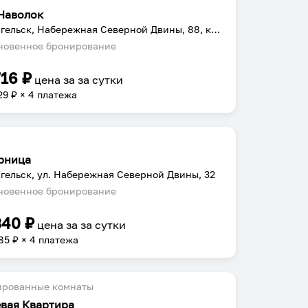
Наволок
Архангельск, Набережная Северной Двины, 88, корп.1
овенное бронирование
716
₽
цена за
за сутки
29
₽ × 4 платежа
рница
гельск, ул. Набережная Северной Двины, 32
овенное бронирование
340
₽
цена за
за сутки
85
₽ × 4 платежа
ированные комнаты
евая Квартира