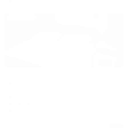
Жильё проверено
Мини-отель
В Центре
Архангельск, ул. Воскресенская, д. 8
Мгновенное бронирование
4,081
₽
цена за
за сутки
1,020
₽ × 4 платежа