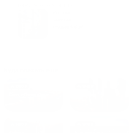
городам катаемся, и не
только в России. Сервис на
Уютная
отличном уровне. Хозяин
частная
апартаментов доброй души
студия Salut!
человек, всегда можно
г Санкт-
Петербург
договориться, подскажет
что как и почему.
Рекомендуем на 100% и вам,
и друзьям и сами будем
приезжать еще...
Куда поехать еще
от
1700
₽
от
1940
₽
Санкт-Петербург
Москва
от
1490
₽
от
1270
₽
Казань
Кисловодск