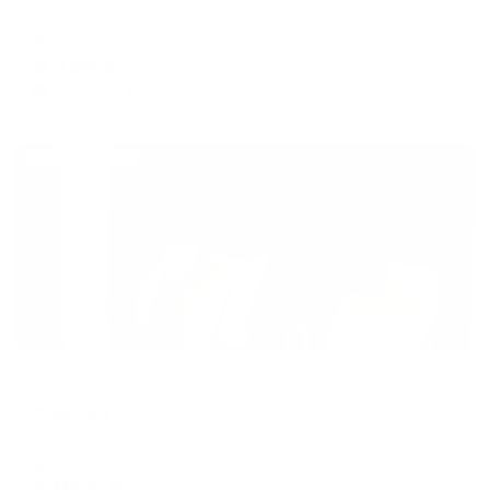
Архангельск, Троицкий проспект, 52
Мгновенное бронирование
9,754
₽
цена за
за сутки
2,439
₽ × 4 платежа
Жильё проверено
Отель
Флагман
Архангельск, ул. Я.Тимме, д. 29
Мгновенное бронирование
5,969
₽