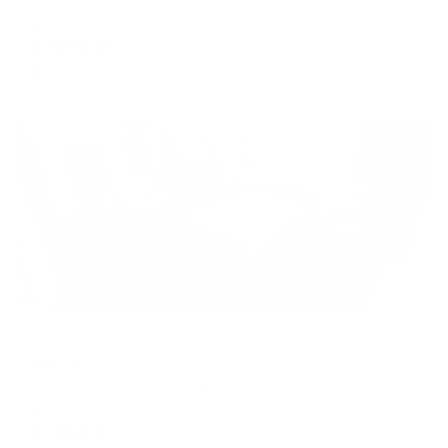
Мгновенное бронирование
9,999
₽
цена за
за сутки
2,500
₽ × 4 платежа
Жильё проверено
Мини-отель
Мансарда
Архангельск, проспект Ломоносова, д. 58/1
Мгновенное бронирование
5,203
₽
цена за
за сутки