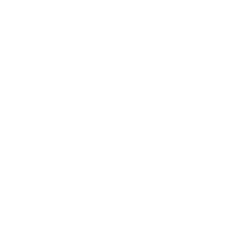
ночь, сутки, 3 дня, неделю и т.д сравнение среди
370
объектов
.
Самые дешевые, ₽
Самые дорогие, ₽
1 спальня
1810
13440
Вместе с этим ищут:
Студия
Однокомнатная
Двухкомнатная
Трехкомнатная
Большая
Маленькая
Квартира
Комната
Апартаменты
Дом
Номер
С кухней
С кухней
С детской кроваткой
С джакузи
С камином
С балконом
С парковкой
С сауной
С кондиционером
Со стиральной машиной
С посудомоечной машиной
С интернетом
С детьми
С животными
Без залога
На ночь
С отчетными документами