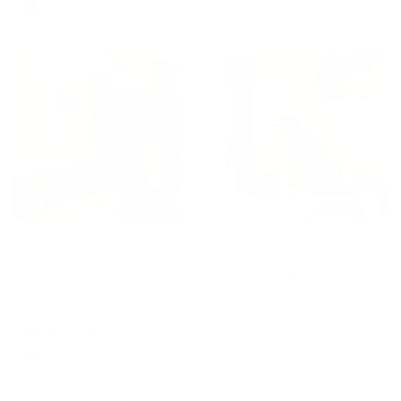
1,301
₽ × 4 платежа
Жильё проверено
Апартаменты в разных районах города
ВГОСТИ Архангельск на улице Северной Двины 95 корпус 2
Архангельск, Северной Двины набережная, 95, к 2
Мгновенное бронирование
8,416
₽
цена за
за сутки
2,104
₽ × 4 платежа