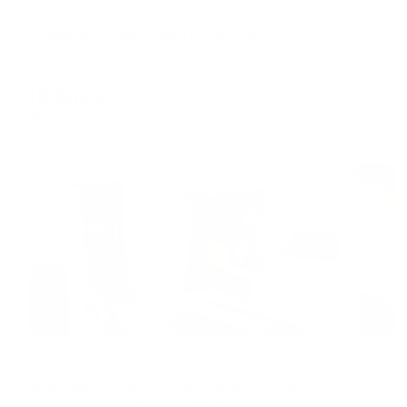
Мини-отель
Botanica Arkhangelsk (Ботаника)
Архангельск, Садовая 3
Мгновенное бронирование
15,302
₽
цена за
за сутки
3,826
₽ × 4 платежа
Жильё проверено
Апартаменты в разных районах города
Апартаменты на улице Гайдара 57 корпус 3
Архангельск, ул. Гайдара 57 к 3