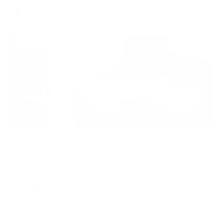
цена за
за сутки
1,492
₽ × 4 платежа
Жильё проверено
Апартаменты в разных районах города
Счастливая матрешка на улице Воскресенская
Архангельск, ул. Воскресенская, 95, корп. 1
Мгновенное бронирование
6,785
₽
цена за
за сутки
1,696
₽ × 4 платежа