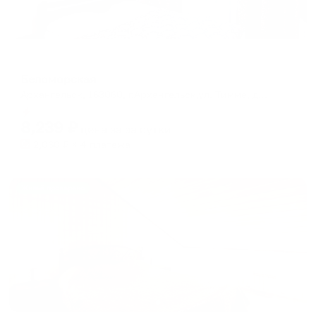
Отель
Беломорская
Архангельск, 163060, г.Архангельск,ул. Тимме, дом 3
Мгновенное бронирование
8,239
₽
цена за
за сутки
2,060
₽ × 4 платежа
Жильё проверено