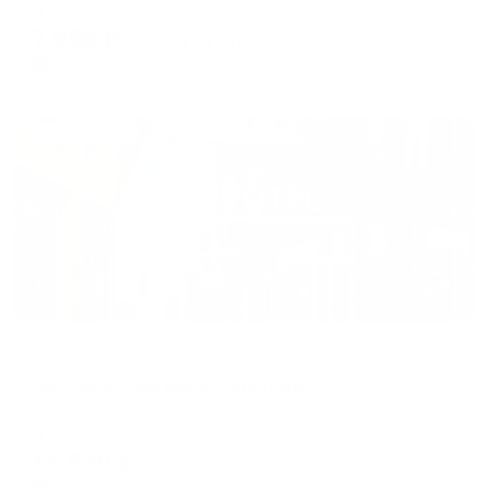
Мгновенное бронирование
changing
changing
7,958
₽
цена за
за сутки
dates.
dates.
1,990
₽ × 4 платежа
Жильё проверено
Отель
Novotel Архангельск (Новотель)
Архангельск, Набережная Северной Двины, 55
Мгновенное бронирование
14,850
₽
цена за
за сутки
3,713
₽ × 4 платежа