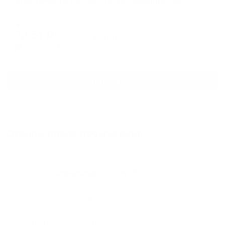
Апартаменты на проспекте Обводный канал 76
Архангельск, пр-кт Обводный канал, 76
Мгновенное бронирование
7,651
₽
цена за
за сутки
1,913
₽ × 4 платежа
Смотреть все
Отзывы после проживания
Станислав
5.00
Идеальные апартаменты, мы
с женой можем сказать с
уверенностью. По разным