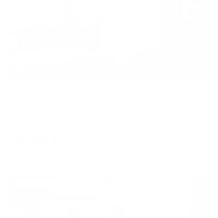
Апартаменты в разных районах города
Счастливая матрешка однушка для четверых в самом центре
Архангельск, Архангельск, проспект обводный канал 31
Мгновенное бронирование
10,855
₽
цена за
за сутки
2,714
₽ × 4 платежа
Жильё проверено