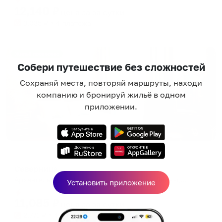
12,140
₽
цена за
за сутки
3,035
₽ × 4 платежа
Жильё проверено
Собери путешествие без сложностей
Сохраняй места, повторяй маршруты, находи
компанию и бронируй жильё в одном
приложении.
Отель
Северница
Архангельск, ул. Набережная Северной Двины, 32
Установить приложение
Мгновенное бронирование
11,085
₽
цена за
за сутки
2,771
₽ × 4 платежа