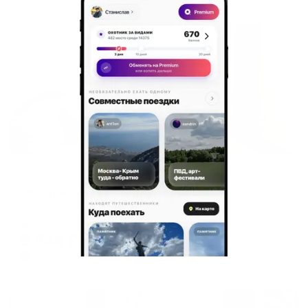
Жильё проверено
Апартаменты в разных районах города
Апартаменты на улице Попова
Архангельск, ул. Попова, 26
Мгновенное бронирование
9,844
₽
цена за
за сутки
2,461
₽ × 4 платежа
Жильё проверено