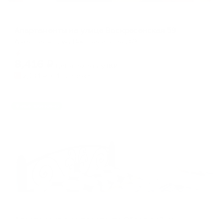
Апартаменты в разных районах города
Апартаменты на улице Воскресенская 59
Архангельск, ул. Воскресенская, 59
Мгновенное бронирование
8,416
₽
цена за
за сутки
2,104
₽ × 4 платежа
Жильё проверено
Апартаменты в разных районах города