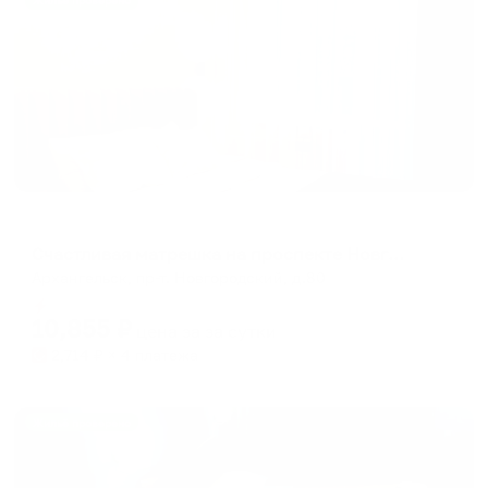
Жильё проверено
Апартаменты в разных районах города
Счастливая матрешка на проспекте Новгородский 80
Архангельск, пр-т. Новгородский, д.80
Мгновенное бронирование
10,855
₽
цена за
за сутки
2,714
₽ × 4 платежа
Жильё проверено