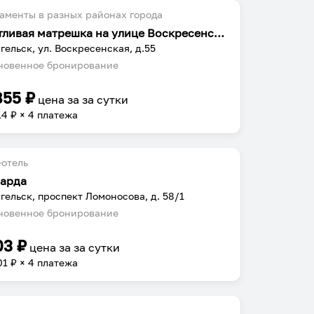
аменты в разных районах города
Счастливая матрешка на улице Воскресенская 55
гельск, ул. Воскресенская, д.55
овенное бронирование
855
₽
цена за
за сутки
14
₽ × 4 платежа
отель
арда
гельск, проспект Ломоносова, д. 58/1
овенное бронирование
03
₽
цена за
за сутки
01
₽ × 4 платежа