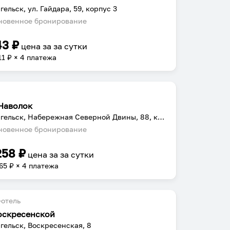
гельск, ул. Гайдара, 59, корпус 3
овенное бронирование
43
₽
цена за
за сутки
11
₽ × 4 платежа
Наволок
Архангельск, Набережная Северной Двины, 88, корп.1
овенное бронирование
258
₽
цена за
за сутки
65
₽ × 4 платежа
отель
оскресенской
гельск, Воскресенская, 8