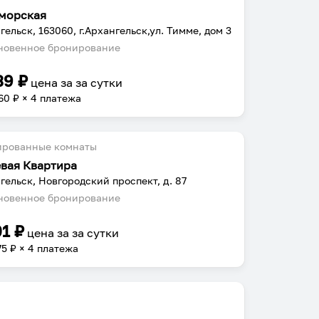
морская
гельск, 163060, г.Архангельск,ул. Тимме, дом 3
овенное бронирование
39
₽
цена за
за сутки
60
₽ × 4 платежа
ированные комнаты
евая Квартира
гельск, Новгородский проспект, д. 87
овенное бронирование
01
₽
цена за
за сутки
75
₽ × 4 платежа