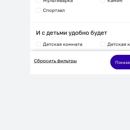
Мультиварка
Камин
Спортзал
И с детьми удобно будет
Детская комната
Детская 
Столик для
Двухъяру
Сбросить фильтры
кормления
кровать
Показа
Пеленальный стол
Игровая приставка