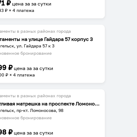
71
₽
цена за
за сутки
43
₽ × 4 платежа
аменты в разных районах города
таменты на улице Гайдара 57 корпус 3
гельск, ул. Гайдара 57 к 3
овенное бронирование
99
₽
цена за
за сутки
00
₽ × 4 платежа
аменты в разных районах города
Счастливая матрешка на проспекте Ломоносова
гельск, пр-кт. Ломоносова, 98
овенное бронирование
98
₽
цена за
за сутки