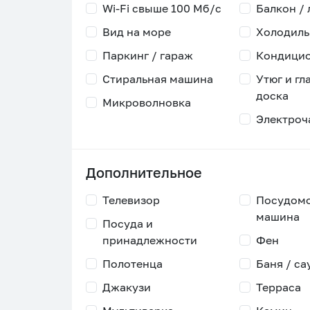
Wi-Fi свыше 100 Мб/с
Балкон /
Вид на море
Холодиль
Паркинг / гараж
Кондици
Стиральная машина
Утюг и гл
доска
Микроволновка
Электроч
Дополнительное
Телевизор
Посудом
машина
Посуда и
принадлежности
Фен
Полотенца
Баня / са
Джакузи
Терраса