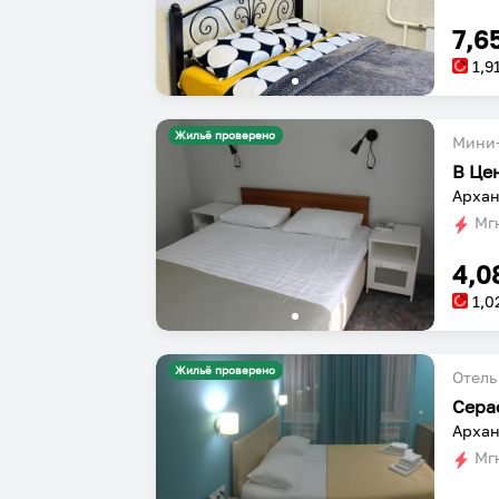
7,6
1,9
Жильё проверено
Мини-
В Це
Архан
Мгн
4,0
1,0
Жильё проверено
Отель
Сера
Архан
Мгн