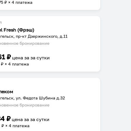
75
₽ × 4 платежа
л
el Fresh (Фрэш)
гельск, пр-кт Дзержинского, д.11
овенное бронирование
61
₽
цена за
за сутки
₽ × 4 платежа
леком
гельск, ул. Федота Шубина д.32
овенное бронирование
34
₽
цена за
за сутки
4
₽ × 4 платежа