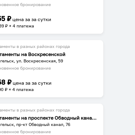
овенное бронирование
55
₽
цена за
за сутки
39
₽ × 4 платежа
аменты в разных районах города
таменты на Воскресенской
гельск, ул. Воскресенская, 59
овенное бронирование
58
₽
цена за
за сутки
90
₽ × 4 платежа
аменты в разных районах города
Апартаменты на проспекте Обводный канал 76
гельск, пр-кт Обводный канал, 76
овенное бронирование