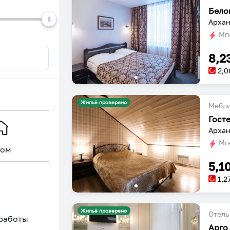
dates.
dates.
Бело
Архан
Мгн
8,2
2,0
Жильё проверено
Мебл
Гост
Архан
Мгн
ом
Уникальное
5,1
1,2
Жильё проверено
Отель
 работы
Арго