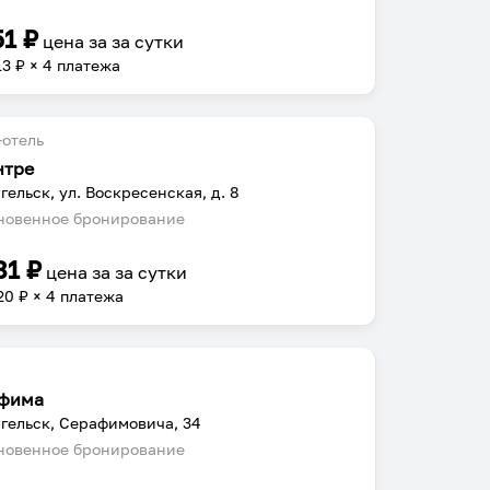
51
₽
цена за
за сутки
13
₽ × 4 платежа
отель
нтре
гельск, ул. Воскресенская, д. 8
овенное бронирование
81
₽
цена за
за сутки
20
₽ × 4 платежа
фима
гельск, Серафимовича, 34
овенное бронирование