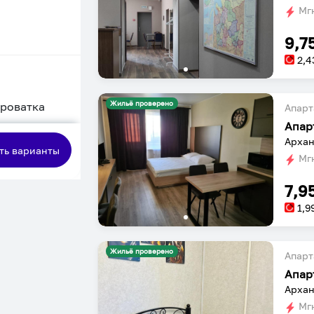
Мгн
9,7
2,4
Жильё проверено
кроватка
Апарт
Апар
сная
Архан
ть варианты
Мгн
7,9
1,9
Жильё проверено
Апарт
Архан
Мгн