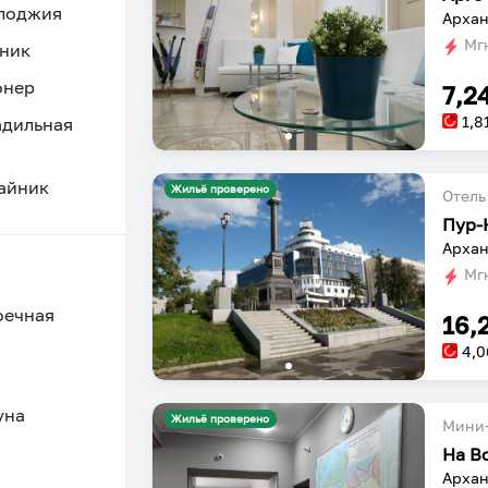
 лоджия
Архан
Мгн
ник
онер
7,2
1,8
адильная
айник
Жильё проверено
Отель
Пур-
Мгн
оечная
16,
4,0
уна
Жильё проверено
Мини-
На В
Архан