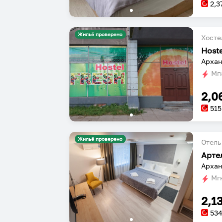
2,3
Жильё проверено
Хосте
Host
Архан
Мгн
2,0
515
Жильё проверено
Отель
Арте
Архан
Мгн
2,1
53