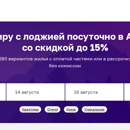
иру с лоджией посуточно
в 
со скидкой до 15%
280
вариантов
жилья с оплатой частями или в рассрочк
без комиссии
Navigate
Navigate
Квартиры
Отели
Дома
Уникальное
forward
backward
to
to
interact
interact