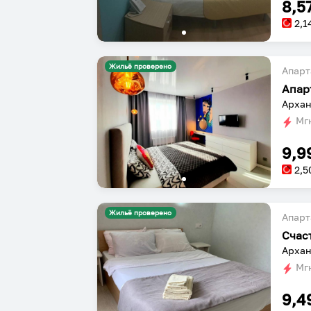
8,5
2,1
Жильё проверено
Апарт
Апар
Архан
Мгн
9,9
2,5
Жильё проверено
Апарт
Архан
Мгн
9,4