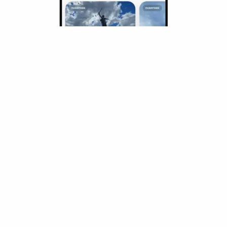
8,239
₽
цена за
за сутки
2,060
₽ × 4 платежа
Жильё проверено
Мини-отель
Мансарда
Архангельск, проспект Ломоносова, д. 58/1
Мгновенное бронирование
5,203
₽
цена за
за сутки
1,301
₽ × 4 платежа