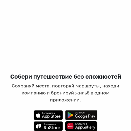
Отель
LaStoria (ЛаСториа)
Архангельск, пр-кт Дзержинского, д. 7, корп. 4, этаж 3
Мгновенное бронирование
8,161
₽
цена за
за сутки
2,040
₽ × 4 платежа
Жильё проверено
Собери путешествие без сложностей
Сохраняй места, повторяй маршруты, находи
компанию и бронируй жильё в одном
приложении.
Апартаменты в разных районах города