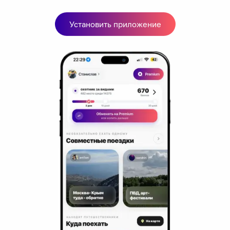
ВГОСТИ Архангельск на проспекте Троицкий 104
Архангельск, Троицкий проспект, 104
Установить приложение
Мгновенное бронирование
8,927
₽
цена за
за сутки
2,232
₽ × 4 платежа
Жильё проверено
Отель
Беломорская
Архангельск, 163060, г.Архангельск,ул. Тимме, дом 3
Мгновенное бронирование