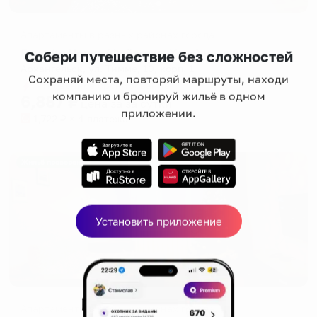
Апартаменты в разных районах города
Favorite House (Фэйворит Хаус) на улице Тимме 10, корпус 1
Собери путешествие без сложностей
Архангельск, ул. Тимме, 10, корп. 1
Сохраняй места, повторяй маршруты, находи
Мгновенное бронирование
компанию и бронируй жильё в одном
6,887
₽
цена за
за сутки
приложении.
1,722
₽ × 4 платежа
Жильё проверено
Установить приложение
Апартаменты в разных районах города