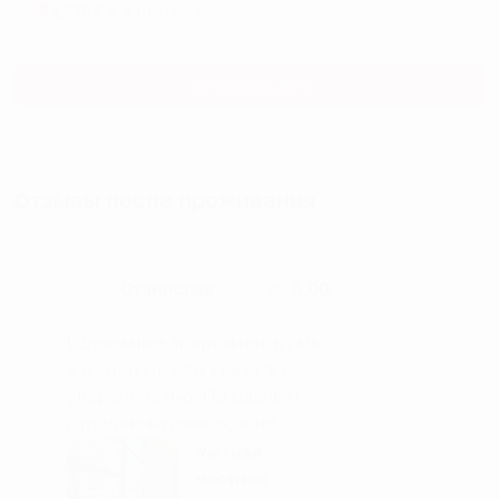
1,275
₽ × 4 платежа
Смотреть все
Отзывы после проживания
Станислав
5.00
Идеальные апартаменты, мы
с женой можем сказать с
уверенностью. По разным
городам катаемся, и не
только в России. Сервис на
Уютная
отличном уровне. Хозяин
частная