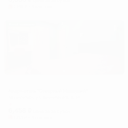
цена за
за сутки
2,166
₽ × 4 платежа
Жильё проверено
Апарт-отель
Апарт-отель "Северный Меркурий"
Архангельск, ул. Выучейского, д. 14
Мгновенное бронирование
6,458
₽
цена за
за сутки
1,615
₽ × 4 платежа