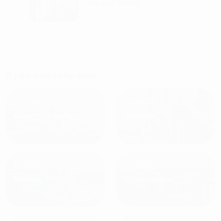
апартаментов доброй души
студия Salut!
человек, всегда можно
г Санкт-
Петербург
договориться, подскажет
что как и почему.
Рекомендуем на 100% и вам,
и друзьям и сами будем
приезжать еще...
Куда поехать еще
от
1700
₽
от
1940
₽
Санкт-Петербург
Москва
от
1490
₽
от
1270
₽
Казань
Кисловодск