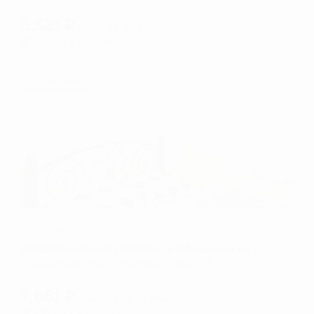
Мгновенное бронирование
changing
changing
6,531
₽
цена за
за сутки
dates.
dates.
1,633
₽ × 4 платежа
Жильё проверено
Апартаменты в разных районах города
Апартаменты на проспекте Обводный канал 76
Архангельск, пр-кт Обводный канал, 76
Мгновенное бронирование
7,651
₽
цена за
за сутки
1,913
₽ × 4 платежа