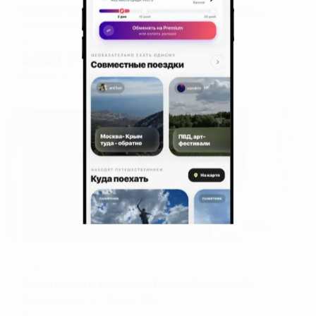
ВГОСТИ Архангельск на проспекте Троицкий 104
Архангельск, Троицкий проспект, 104
Мгновенное бронирование
8,927
₽
цена за
за сутки
2,232
₽ × 4 платежа
Жильё проверено
Апартаменты в разных районах города
Апартаменты на улице Тимме 9 корпус 2
Архангельск, ул. Тимме, 9к2
Мгновенное бронирование