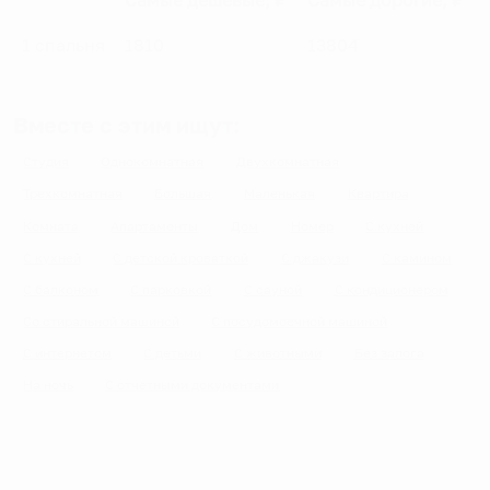
Самые дешевые, ₽
Самые дорогие, ₽
1 спальня
1810
13804
Вместе с этим ищут:
Студия
Однокомнатная
Двухкомнатная
Трехкомнатная
Большая
Маленькая
Квартира
Комната
Апартаменты
Дом
Номер
С кухней
С кухней
С детской кроваткой
С джакузи
С камином
С балконом
С парковкой
С сауной
С кондиционером
Со стиральной машиной
С посудомоечной машиной
С интернетом
С детьми
С животными
Без залога
На ночь
С отчетными документами