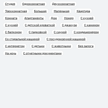
Студия
Однокомнатная
Двухкомнатная
Трехкомнатная
Большая
Маленькая
Квартира
Комната
Апартаменты
Дом
Номер
С кухней
С кухней
С детской кроваткой
С джакузи
С камином
С балконом
С парковкой
С сауной
С кондиционером
Со стиральной машиной
С посудомоечной машиной
С интернетом
С детьми
С животными
Без залога
На ночь
С отчетными документами