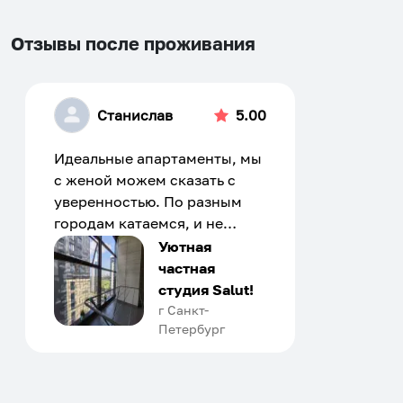
Отзывы после проживания
Станислав
5.00
Идеальные апартаменты, мы
с женой можем сказать с
уверенностью. По разным
городам катаемся, и не
только в России. Сервис на
Уютная
отличном уровне. Хозяин
частная
апартаментов доброй души
студия Salut!
человек, всегда можно
г Санкт-
Петербург
договориться, подскажет
что как и почему.
Рекомендуем на 100% и вам,
и друзьям и сами будем