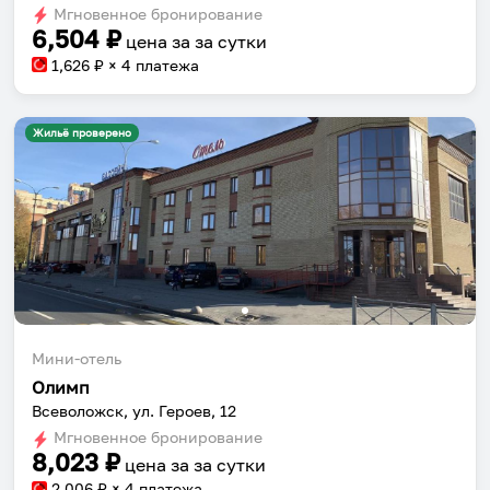
Мгновенное бронирование
changing
changing
6,504
₽
цена за
за сутки
dates.
dates.
1,626
₽ × 4 платежа
Жильё проверено
Мини-отель
Олимп
Всеволожск, ул. Героев, 12
Мгновенное бронирование
8,023
₽
цена за
за сутки
2,006
₽ × 4 платежа