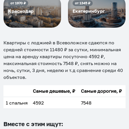
от
1970
₽
от
1345
₽
Краснодар
Екатеринбург
Квартиры с лоджией в Всеволожске
сдаются по
средней стоимости
11480
₽ за сутки, минимальная
цена на аренду квартиры посуточно
4592
₽,
максимальная стоимость
7548
₽, снять можно на
ночь, сутки, 3 дня, неделю и т.д сравнение среди
40
объектов
.
Самые дешевые, ₽
Самые дорогие, ₽
1 спальня
4592
7548
Вместе с этим ищут: