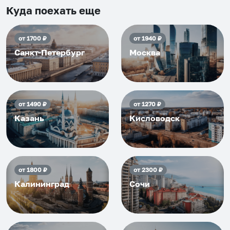
приезжать еще...
Куда поехать еще
от
1700
₽
от
1940
₽
Санкт-Петербург
Москва
от
1490
₽
от
1270
₽
Казань
Кисловодск
от
1800
₽
от
2300
₽
Калининград
Сочи