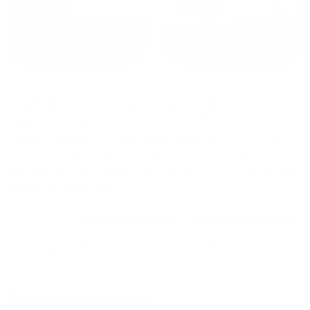
от
1970
₽
от
1345
₽
Краснодар
Екатеринбург
Квартиры с детской кроваткой в Всеволожске
сдаются по средней стоимости
11480
₽ за сутки,
минимальная цена на аренду квартиры посуточно
4592
₽, максимальная стоимость
7548
₽, снять
можно на ночь, сутки, 3 дня, неделю и т.д сравнение
среди
40
объектов
.
Самые дешевые, ₽
Самые дорогие, ₽
1 спальня
4592
7548
Вместе с этим ищут: