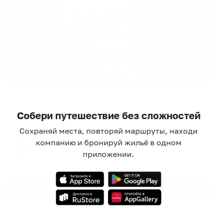
Жильё проверено
Отель
Парк Отель Forest Relax
Собери путешествие без сложностей
Всеволожск, Пермская, 33
Сохраняй места, повторяй маршруты, находи
Мгновенное бронирование
компанию и бронируй жильё в одном
8,594
₽
цена за
за сутки
приложении.
2,149
₽ × 4 платежа
Смотреть все