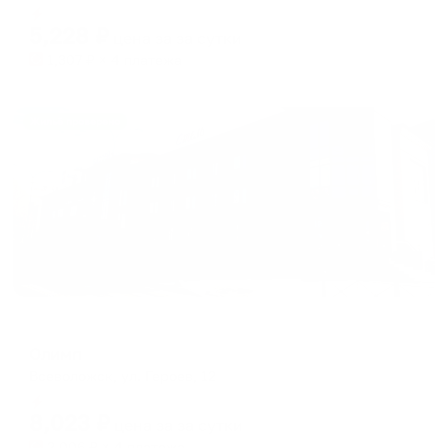
shortcuts
shortcuts
Мгновенное бронирование
for
for
5,228
₽
цена за
за сутки
changing
changing
1,307
₽ × 4 платежа
dates.
dates.
Жильё проверено
Мини-отель
Олимп
Всеволожск, ул. Героев, 12
Мгновенное бронирование
8,023
₽
цена за
за сутки
2,006
₽ × 4 платежа