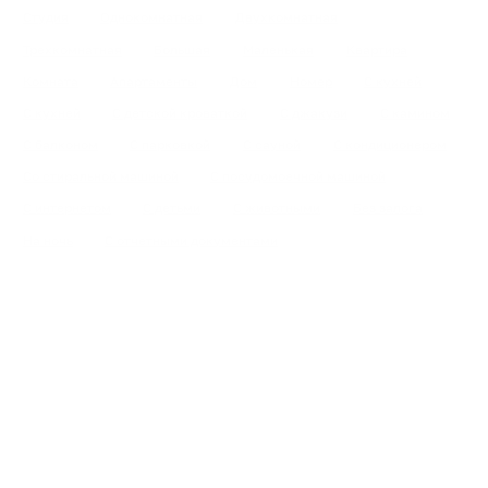
Студия
Однокомнатная
Двухкомнатная
Трехкомнатная
Большая
Маленькая
Квартира
Комната
Апартаменты
Дом
Номер
С кухней
С кухней
С детской кроваткой
С джакузи
С камином
С балконом
С парковкой
С сауной
С кондиционером
Со стиральной машиной
С посудомоечной машиной
С интернетом
С детьми
С животными
Без залога
На ночь
С отчетными документами