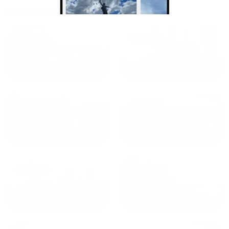
приезжать еще...
Куда поехать еще
от
1700
₽
от
1940
₽
Санкт-Петербург
Москва
от
1490
₽
от
1270
₽
Казань
Кисловодск
от
1800
₽
от
2300
₽
Калининград
Сочи