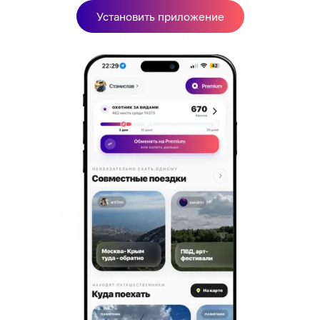
Установить приложение
Отзывы после проживания
Станислав
5.00
Идеальные апартаменты, мы
с женой можем сказать с
уверенностью. По разным
городам катаемся, и не
только в России. Сервис на
Уютная
отличном уровне. Хозяин
частная
апартаментов доброй души
студия Salut!
человек, всегда можно
г Санкт-
Петербург
договориться, подскажет
что как и почему.
Рекомендуем на 100% и вам,
и друзьям и сами будем