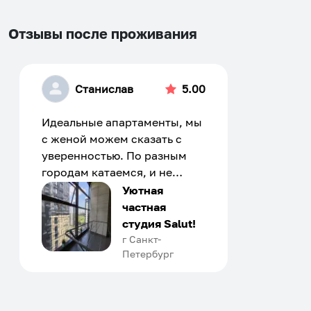
Отзывы после проживания
Станислав
5.00
Идеальные апартаменты, мы
с женой можем сказать с
уверенностью. По разным
городам катаемся, и не
только в России. Сервис на
Уютная
отличном уровне. Хозяин
частная
апартаментов доброй души
студия Salut!
человек, всегда можно
г Санкт-
Петербург
договориться, подскажет
что как и почему.
Рекомендуем на 100% и вам,
и друзьям и сами будем