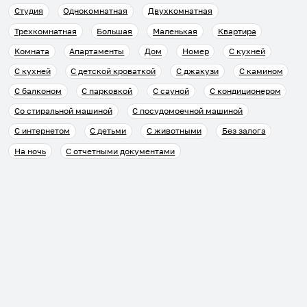
Студия
Однокомнатная
Двухкомнатная
Трехкомнатная
Большая
Маленькая
Квартира
Комната
Апартаменты
Дом
Номер
С кухней
С кухней
С детской кроваткой
С джакузи
С камином
С балконом
С парковкой
С сауной
С кондиционером
Со стиральной машиной
С посудомоечной машиной
С интернетом
С детьми
С животными
Без залога
На ночь
С отчетными документами