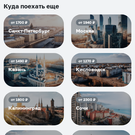
приезжать еще...
Куда поехать еще
от
1700
₽
от
1940
₽
Санкт-Петербург
Москва
от
1490
₽
от
1270
₽
Казань
Кисловодск
от
1800
₽
от
2300
₽
Калининград
Сочи