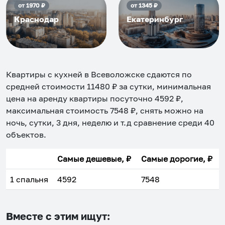
от
1970
₽
от
1345
₽
Краснодар
Екатеринбург
Квартиры с кухней в Всеволожске
сдаются по
средней стоимости
11480
₽ за сутки, минимальная
цена на аренду квартиры посуточно
4592
₽,
максимальная стоимость
7548
₽, снять можно на
ночь, сутки, 3 дня, неделю и т.д сравнение среди
40
объектов
.
Самые дешевые, ₽
Самые дорогие, ₽
1 спальня
4592
7548
Вместе с этим ищут: