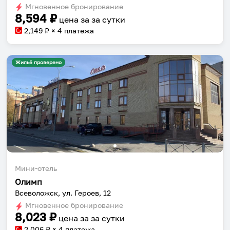
Мгновенное бронирование
changing
changing
8,594
₽
цена за
за сутки
dates.
dates.
2,149
₽ × 4 платежа
Жильё проверено
Мини-отель
Олимп
Всеволожск, ул. Героев, 12
Мгновенное бронирование
8,023
₽
цена за
за сутки
2,006
₽ × 4 платежа