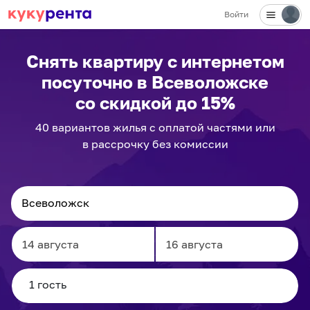
Войти
✕
Снять квартиру с интернетом
посуточно
в Всеволожске
со скидкой до 15%
40
вариантов
жилья с оплатой частями или
в рассрочку без комиссии
Navigate
Navigate
forward
backward
to
to