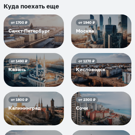
приезжать еще...
Куда поехать еще
от
1700
₽
от
1940
₽
Санкт-Петербург
Москва
от
1490
₽
от
1270
₽
Казань
Кисловодск
от
1800
₽
от
2300
₽
Калининград
Сочи