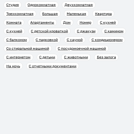
Студия
Однокомнатная
Двухкомнатная
Трехкомнатная
Большая
Маленькая
Квартира
Комната
Апартаменты
Дом
Номер
С кухней
С кухней
С детской кроваткой
С джакузи
С камином
С балконом
С парковкой
С сауной
С кондиционером
Со стиральной машиной
С посудомоечной машиной
С интернетом
С детьми
С животными
Без залога
На ночь
С отчетными документами