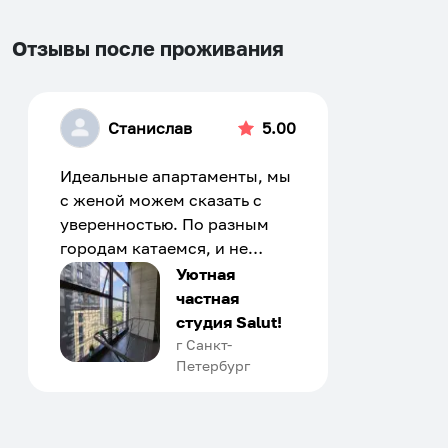
Установить приложение
Отзывы после проживания
Станислав
5.00
Идеальные апартаменты, мы
с женой можем сказать с
уверенностью. По разным
городам катаемся, и не
только в России. Сервис на
Уютная
отличном уровне. Хозяин
частная
апартаментов доброй души
студия Salut!
человек, всегда можно
г Санкт-
Петербург
договориться, подскажет
что как и почему.
Рекомендуем на 100% и вам,
и друзьям и сами будем