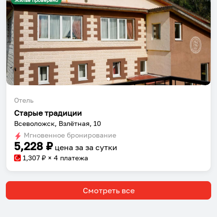
Жильё проверено
Отель
Старые традиции
Собери путешествие без сложностей
Всеволожск, Взлётная, 10
Сохраняй места, повторяй маршруты, находи
Мгновенное бронирование
5,228
₽
компанию и бронируй жильё в одном
цена за
за сутки
приложении.
1,307
₽ × 4 платежа
Смотреть все