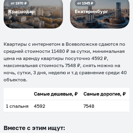
от
1970
₽
от
1345
₽
Краснодар
Екатеринбург
Квартиры с интернетом в Всеволожске
сдаются по
средней стоимости
11480
₽ за сутки, минимальная
цена на аренду квартиры посуточно
4592
₽,
максимальная стоимость
7548
₽, снять можно на
ночь, сутки, 3 дня, неделю и т.д сравнение среди
40
объектов
.
Самые дешевые, ₽
Самые дорогие, ₽
1 спальня
4592
7548
Вместе с этим ищут: