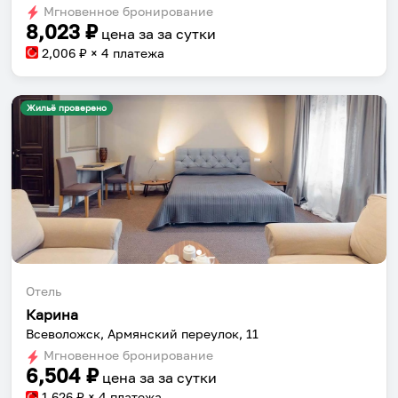
Мгновенное бронирование
changing
changing
8,023
₽
цена за
за сутки
dates.
dates.
2,006
₽ × 4 платежа
Жильё проверено
Отель
Карина
Всеволожск, Армянский переулок, 11
Мгновенное бронирование
6,504
₽
цена за
за сутки
1,626
₽ × 4 платежа