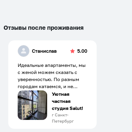
changing
changing
dates.
dates.
Отзывы после проживания
Станислав
5.00
Идеальные апартаменты, мы
с женой можем сказать с
уверенностью. По разным
городам катаемся, и не
только в России. Сервис на
Уютная
отличном уровне. Хозяин
частная
апартаментов доброй души
студия Salut!
человек, всегда можно
г Санкт-
Петербург
договориться, подскажет
что как и почему.