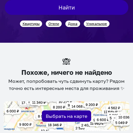
interact
interact
Найти
with
with
the
the
Квартиры
Отели
Дома
Уникальное
calendar
calendar
and
and
select
select
a
a
date.
date.
🙈
Press
Press
the
the
Похоже, ничего не найдено
question
question
Может, попробовать чуть сдвинуть карту? Рядом
mark
mark
точно есть интересные места для проживания ✨
key
key
to
to
get
get
the
the
Выбрать на карте
keyboard
keyboard
shortcuts
shortcuts
for
for