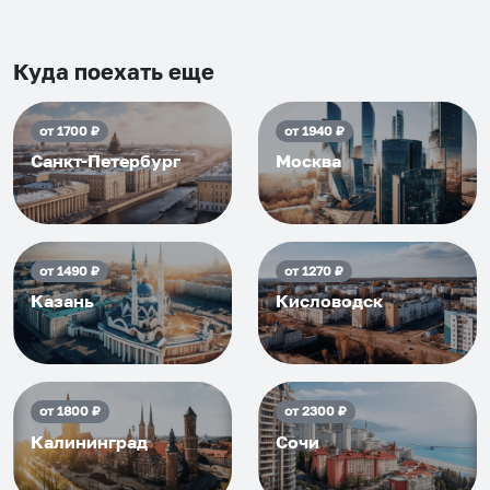
Рекомендуем на 100% и вам,
и друзьям и сами будем
приезжать еще...
Куда поехать еще
от
1700
₽
от
1940
₽
Санкт-Петербург
Москва
от
1490
₽
от
1270
₽
Казань
Кисловодск
от
1800
₽
от
2300
₽
Калининград
Сочи