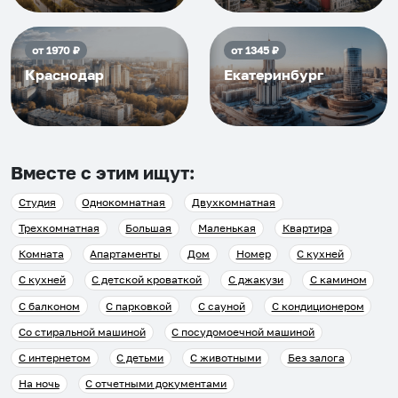
от
1970
₽
от
1345
₽
Краснодар
Екатеринбург
Вместе с этим ищут:
Студия
Однокомнатная
Двухкомнатная
Трехкомнатная
Большая
Маленькая
Квартира
Комната
Апартаменты
Дом
Номер
С кухней
С кухней
С детской кроваткой
С джакузи
С камином
С балконом
С парковкой
С сауной
С кондиционером
Со стиральной машиной
С посудомоечной машиной
С интернетом
С детьми
С животными
Без залога
На ночь
С отчетными документами