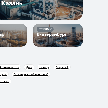
Казань
от
1345
₽
ар
Екатеринбург
Апартаменты
Дом
Номер
С кухней
ером
Со стиральной машиной
ентами