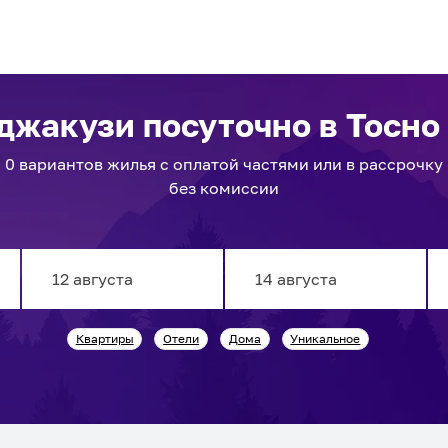
 джакузи посуточно
в Тосно
0
вариантов
жилья с оплатой частями или в рассрочку
без комиссии
Navigate
Navigate
Квартиры
Отели
Дома
Уникальное
forward
backward
to
to
interact
interact
with
with
the
the