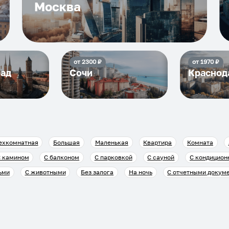
Москва
от
2300
₽
от
1970
₽
рад
Сочи
Краснод
ехкомнатная
Большая
Маленькая
Квартира
Комната
 камином
С балконом
С парковкой
С сауной
С кондицион
ьми
С животными
Без залога
На ночь
С отчетными докум