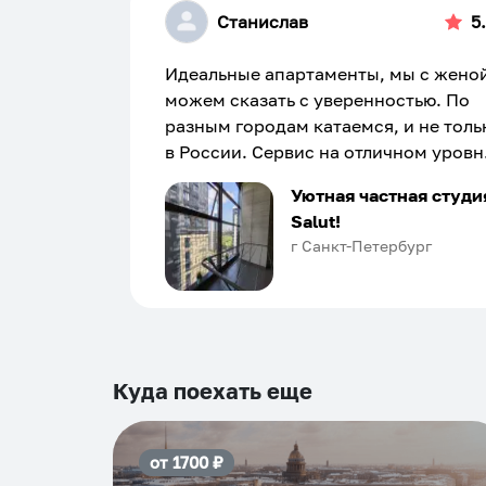
Станислав
5
Идеальные апартаменты, мы с жено
можем сказать с уверенностью. По
разным городам катаемся, и не толь
в России. Сервис на отличном уровн
Хозяин апартаментов доброй души
Уютная частная студи
человек, всегда можно договориться
Salut!
подскажет что как и почему.
г Санкт-Петербург
Рекомендуем на 100% и вам, и друз
и сами будем приезжать еще...
Куда поехать еще
от
1700
₽