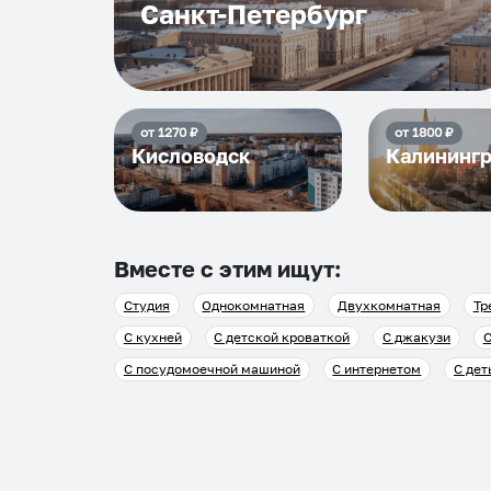
Санкт-Петербург
от
1270
₽
от
1800
₽
Кисловодск
Калининг
Вместе с этим ищут:
Студия
Однокомнатная
Двухкомнатная
Тр
С кухней
С детской кроваткой
С джакузи
С
С посудомоечной машиной
С интернетом
С дет