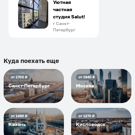
только в России. Сервис на
Уютная
отличном уровне. Хозяин
частная
апартаментов доброй души
студия Salut!
человек, всегда можно
г Санкт-
Петербург
договориться, подскажет
что как и почему.
Рекомендуем на 100% и вам,
и друзьям и сами будем
приезжать еще...
Куда поехать еще
от
1700
₽
от
1940
₽
Санкт-Петербург
Москва
от
1490
₽
от
1270
₽
Казань
Кисловодск