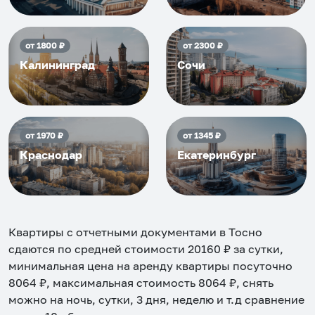
от
1800
₽
от
2300
₽
Калининград
Сочи
от
1970
₽
от
1345
₽
Краснодар
Екатеринбург
Квартиры с отчетными документами в Тосно
сдаются по средней стоимости
20160
₽ за сутки,
минимальная цена на аренду квартиры посуточно
8064
₽, максимальная стоимость
8064
₽, снять
можно на ночь, сутки, 3 дня, неделю и т.д сравнение