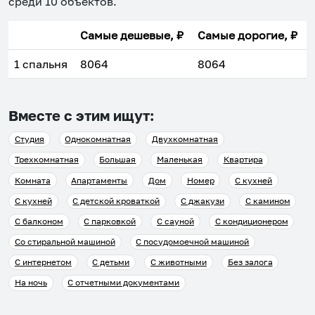
среди
10
объектов
.
Самые дешевые, ₽
Самые дорогие, ₽
1 спальня
8064
8064
Вместе с этим ищут:
Студия
Однокомнатная
Двухкомнатная
Трехкомнатная
Большая
Маленькая
Квартира
Комната
Апартаменты
Дом
Номер
С кухней
С кухней
С детской кроваткой
С джакузи
С камином
С балконом
С парковкой
С сауной
С кондиционером
Со стиральной машиной
С посудомоечной машиной
С интернетом
С детьми
С животными
Без залога
На ночь
С отчетными документами